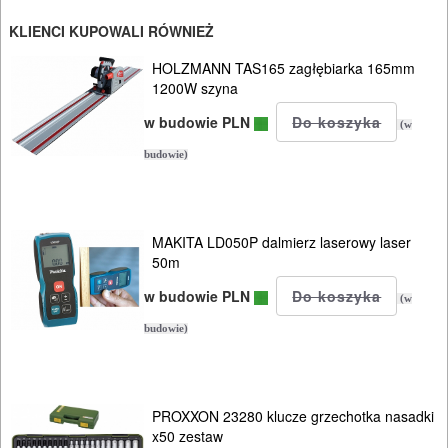
HYDRAULICZNE
NARZĘDZIA
KLIENCI KUPOWALI RÓWNIEŻ
INSTALACYJNE,
HOLZMANN TAS165 zagłębiarka 165mm
1200W szyna
PALNIKI
w budowie PLN
(w
PNEUMATYCZNE
budowie)
AKCESORIA
KOMPRESORY
NARZĘDZIA
MAKITA LD050P dalmierz laserowy laser
50m
SPAWALNICTWO
w budowie PLN
(w
URZĄDZENIA
budowie)
ROZRUCHOWE
PROSTOWNIKI
PROXXON 23280 klucze grzechotka nasadki
I
x50 zestaw