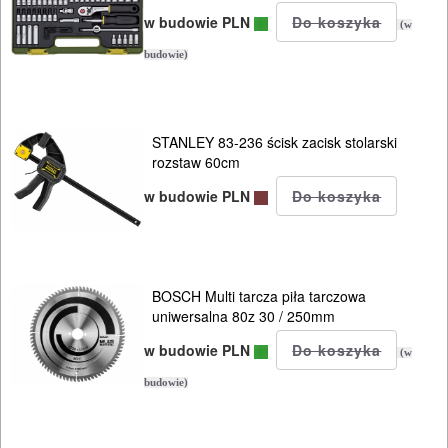
OSPRZĘT
w budowie PLN
(w
AGREGATY
budowie)
PRĄDOWE
ODZIEŻ
STANLEY 83-236 ścisk zacisk stolarski
ROBOCZA
rozstaw 60cm
I
w budowie PLN
BHP
SPRZĘT
AGD
BOSCH Multi tarcza piła tarczowa
uniwersalna 80z 30 / 250mm
OGRODNICZE
w budowie PLN
(w
NARZĘDZIA
budowie)
PILARKI-
KOSIARKI-