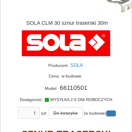
SOLA CLM 30 sznur traserski 30m
ELEKTRONARZĘDZIA
SIECIOWE
ELEKTRONARZĘDZIA
AKUMULATOROWE
SOLA
Producent:
OSPRZĘT
Cena:
w budowie
I
66110501
Model:
AKCESORIA
Dostępność:
WYSYŁKA 2-5 DNI ROBOCZYCH
DO
ELEKTRONARZĘDZI
szt.
(w budowie)
MAGAZYNOWANIE