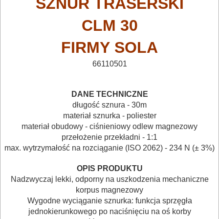
SZNUR TRASERSKI
I
TRANSPORTOWANIE
CLM 30
POMIAROWE
FIRMY
SOLA
NARZĘDZIA
66110501
BUDOWLANE
I
DANE TECHNICZNE
ELEKTRY..
długość sznura - 30m
materiał sznurka - poliester
GLAZURNICZE
materiał obudowy - ciśnieniowy odlew magnezowy
przełożenie przekładni - 1:1
AKCESORIA
max. wytrzymałość na rozciąganie (ISO 2062) - 234 N (± 3%)
MASZYNKI
OPIS PRODUKTU
URZĄDZENIA
Nadzwyczaj lekki, odporny na uszkodzenia mechaniczne
korpus magnezowy
BUDOWLANE
Wygodne wyciąganie sznurka: funkcja sprzęgła
MASZYNY
jednokierunkowego po naciśnięciu na oś korby