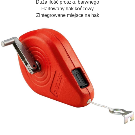
Duża ilość proszku barwnego
NARZĘDZIA
Hartowany hak końcowy
BRUKARSKIE
Zintegrowane miejsce na hak
OBRÓBKA
DREWNA
OBRÓBKA
METALU
WARSZTATOWE
I
RĘCZNE
NARZĘDZIA
I
OSPRZĘT