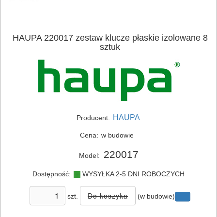
ELEKTRONARZĘDZIA
SIECIOWE
ELEKTRONARZĘDZIA
HAUPA 220017 zestaw klucze płaskie izolowane 8
sztuk
AKUMULATOROWE
OSPRZĘT
I
AKCESORIA
HAUPA
Producent:
DO
ELEKTRONARZĘDZI
Cena:
w budowie
220017
Model:
MAGAZYNOWANIE
I
Dostępność:
WYSYŁKA 2-5 DNI ROBOCZYCH
TRANSPORTOWANIE
szt.
(w budowie)
POMIAROWE