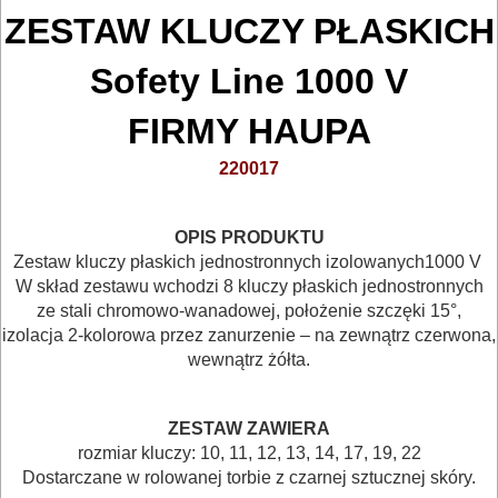
NARZĘDZIA
ZESTAW
KLUCZY PŁASKICH
BUDOWLANE
Sofety Line 1000 V
I
ELEKTRY..
FIRMY HAUPA
220017
GLAZURNICZE
AKCESORIA
OPIS PRODUKTU
MASZYNKI
Zestaw kluczy płaskich jednostronnych izolowanych1000 V
URZĄDZENIA
W skład zestawu wchodzi 8 kluczy płaskich jednostronnych
ze stali chromowo-wanadowej, położenie szczęki 15°,
BUDOWLANE
izolacja 2-kolorowa przez zanurzenie – na zewnątrz czerwona,
wewnątrz żółta.
MASZYNY
NARZĘDZIA
ZESTAW ZAWIERA
BRUKARSKIE
rozmiar kluczy: 10, 11, 12, 13, 14, 17, 19, 22
Dostarczane w rolowanej torbie z czarnej sztucznej skóry.
OBRÓBKA