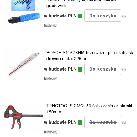
gradownik
PNEUMATYCZNE
w budowie PLN
(w
AKCESORIA
budowie)
KOMPRESORY
NARZĘDZIA
BOSCH S1167XHM brzeszczot piła szablasta
SPAWALNICTWO
drewno metal 225mm
URZĄDZENIA
w budowie PLN
(w
ROZRUCHOWE
budowie)
PROSTOWNIKI
I
TENGTOOLS CMQ150 ścisk zacisk stolarski
OSPRZĘT
150mm
AGREGATY
w budowie PLN
(w
PRĄDOWE
budowie)