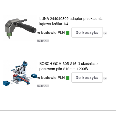
ODZIEŻ
ROBOCZA
LUNA 244040309 adapter przekładnia
I
kątowa krótka 1/4
BHP
w budowie PLN
(w
budowie)
SPRZĘT
AGD
OGRODNICZE
BOSCH GCM 305-216 D ukośnica z
posuwem piła 216mm 1200W
NARZĘDZIA
w budowie PLN
PILARKI-
(w
KOSIARKI-
budowie)
KOSY
MYJKI
CIŚNIENIOWE