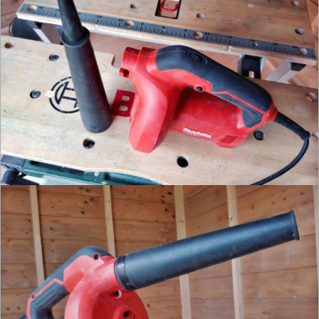
PRĄDOWE
ODZIEŻ
ROBOCZA
I
BHP
SPRZĘT
AGD
OGRODNICZE
NARZĘDZIA
PILARKI-
KOSIARKI-
KOSY
MYJKI