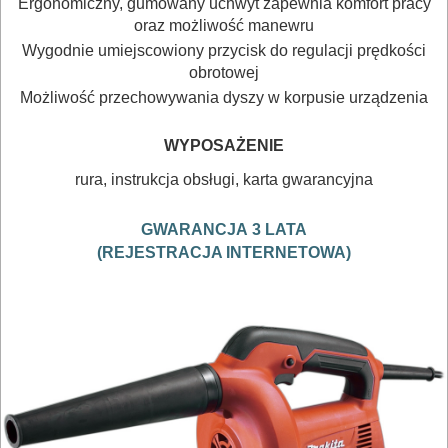
Ergonomiczny, gumowany uchwyt zapewnia komfort pracy
oraz możliwość manewru
POMIAROWE
Wygodnie umiejscowiony przycisk do regulacji prędkości
NARZĘDZIA
obrotowej
BUDOWLANE
Możliwość przechowywania dyszy w korpusie urządzenia
I
WYPOSAŻENIE
ELEKTRY..
rura, instrukcja obsługi, karta gwarancyjna
GLAZURNICZE
AKCESORIA
GWARANCJA
3 LATA
(REJESTRACJA INTERNETOWA)
MASZYNKI
URZĄDZENIA
BUDOWLANE
MASZYNY
NARZĘDZIA
BRUKARSKIE