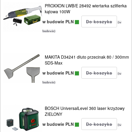
PROXXON LWB/E 28492 wiertarka szlifierka
kątowa 100W
w budowie PLN
(w
budowie)
MAKITA D34241 dłuto przecinak 80 / 300mm
SDS-Max
w budowie PLN
(w
budowie)
BOSCH UniversalLevel 360 laser krzyżowy
ZIELONY
w budowie PLN
(w