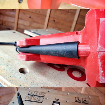
INSTALACYJNE,
PALNIKI
PNEUMATYCZNE
AKCESORIA
KOMPRESORY
NARZĘDZIA
SPAWALNICTWO
URZĄDZENIA
ROZRUCHOWE
PROSTOWNIKI
I
OSPRZĘT
AGREGATY