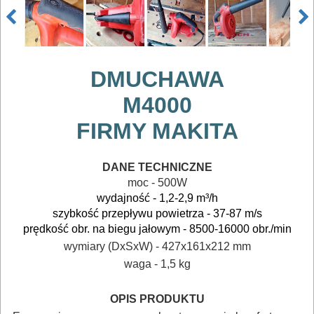
ELEKTRONARZĘDZIA
SIECIOWE
DMUCHAWA
ELEKTRONARZĘDZIA
M4000
AKUMULATOROWE
FIRMY MAKITA
OSPRZĘT
I
DANE TECHNICZNE
AKCESORIA
moc - 500W
wydajność - 1,2-2,9
m³/h
DO
szybkość przepływu powietrza - 37-87 m/s
ELEKTRONARZĘDZI
prędkość obr. na biegu jałowym - 8500-16000 obr./min
wymiary (DxSxW) - 427x161x212 mm
MAGAZYNOWANIE
waga - 1,5 kg
I
OPIS PRODUKTU
TRANSPORTOWANIE