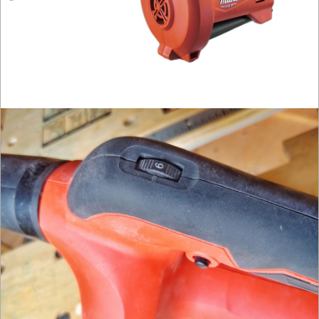
OBRÓBKA
DREWNA
OBRÓBKA
METALU
WARSZTATOWE
I
RĘCZNE
NARZĘDZIA
I
OSPRZĘT
HYDRAULICZNE
NARZĘDZIA