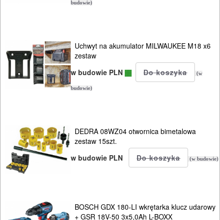
budowie)
Uchwyt na akumulator MILWAUKEE M18 x6
zestaw
w budowie PLN
(w
budowie)
DEDRA 08WZ04 otwornica bimetalowa
zestaw 15szt.
w budowie PLN
(w budowie)
BOSCH GDX 180-LI wkrętarka klucz udarowy
+ GSR 18V-50 3x5,0Ah L-BOXX