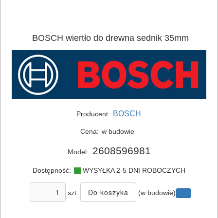
SIECIOWE
ELEKTRONARZĘDZIA
BOSCH wiertło do drewna sednik 35mm
AKUMULATOROWE
OSPRZĘT
I
AKCESORIA
DO
BOSCH
Producent:
ELEKTRONARZĘDZI
Cena:
w budowie
MAGAZYNOWANIE
2608596981
Model:
I
Dostępność:
WYSYŁKA 2-5 DNI ROBOCZYCH
TRANSPORTOWANIE
szt.
(w budowie)
POMIAROWE