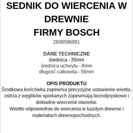
NARZĘDZIA
SEDNIK
DO WIERCENIA W
BUDOWLANE
DREWNIE
I
ELEKTRY..
FIRMY BOSCH
GLAZURNICZE
2608596981
AKCESORIA
DANE TECHNICZNE
MASZYNKI
średnica - 35mm
średnica uchwytu - 8mm
URZĄDZENIA
długość całkowita
- 56mm
BUDOWLANE
OPIS
PRODUKTU
Środkowa końcówka zapewnia precyzyjne ustawienie wiertła,
MASZYNY
ostrza z węglików spiekanych zapewniają bezodpryskowe i
NARZĘDZIA
dokładne wiercenie otworów.
BRUKARSKIE
Wiertło odpowiednie do wiercenia w każdym drewnie i
materiałach drewnopochodnych.
OBRÓBKA