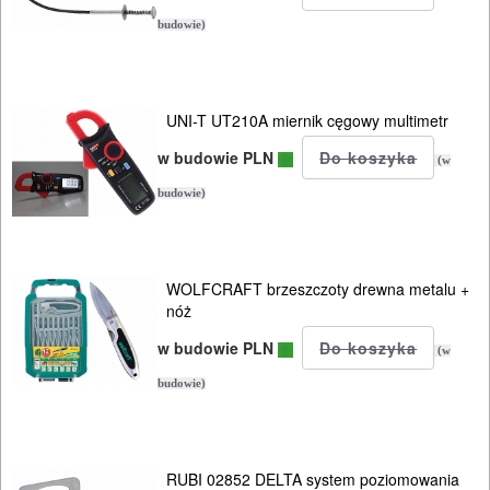
PNEUMATYCZNE
budowie)
AKCESORIA
KOMPRESORY
NARZĘDZIA
UNI-T UT210A miernik cęgowy multimetr
w budowie PLN
(w
SPAWALNICTWO
budowie)
URZĄDZENIA
ROZRUCHOWE
WOLFCRAFT brzeszczoty drewna metalu +
PROSTOWNIKI
nóż
I
w budowie PLN
(w
OSPRZĘT
budowie)
AGREGATY
PRĄDOWE
RUBI 02852 DELTA system poziomowania