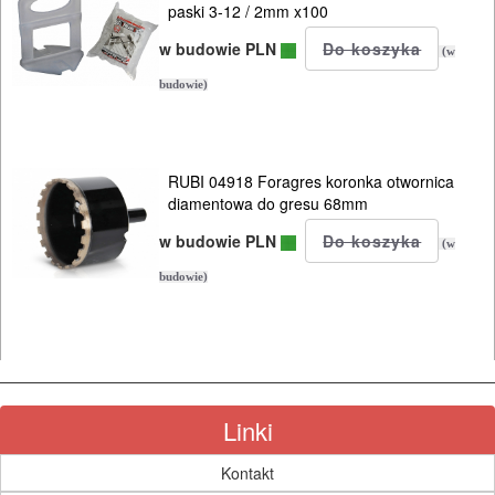
ODZIEŻ
paski 3-12 / 2mm x100
ROBOCZA
w budowie PLN
(w
I
budowie)
BHP
SPRZĘT
RUBI 04918 Foragres koronka otwornica
AGD
diamentowa do gresu 68mm
w budowie PLN
OGRODNICZE
(w
NARZĘDZIA
budowie)
PILARKI-
KOSIARKI-
KOSY
MYJKI
Linki
CIŚNIENIOWE
Kontakt