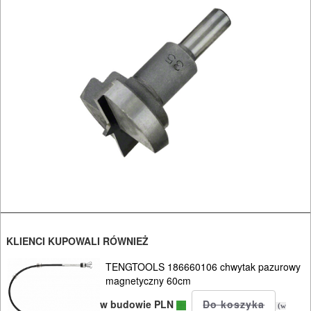
DREWNA
OBRÓBKA
METALU
WARSZTATOWE
I
RĘCZNE
NARZĘDZIA
I
OSPRZĘT
HYDRAULICZNE
KLIENCI KUPOWALI RÓWNIEŻ
NARZĘDZIA
TENGTOOLS 186660106 chwytak pazurowy
INSTALACYJNE,
magnetyczny 60cm
PALNIKI
w budowie PLN
(w