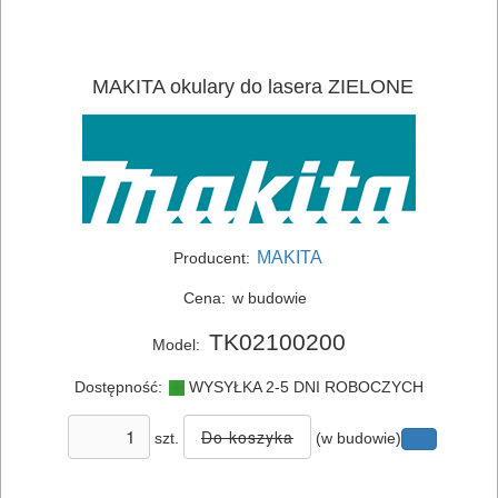
ELEKTRONARZĘDZIA
MAKITA okulary do lasera ZIELONE
SIECIOWE
ELEKTRONARZĘDZIA
AKUMULATOROWE
MAKITA
OSPRZĘT
Producent:
I
Cena:
w budowie
AKCESORIA
TK02100200
Model:
DO
Dostępność:
WYSYŁKA 2-5 DNI ROBOCZYCH
ELEKTRONARZĘDZI
szt.
(w budowie)
MAGAZYNOWANIE
I