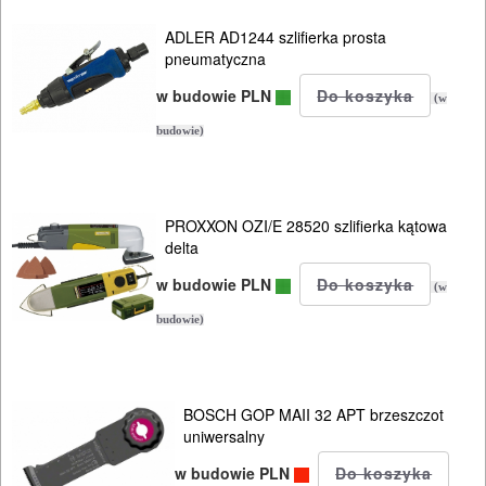
NARZĘDZIA
ADLER AD1244 szlifierka prosta
INSTALACYJNE,
pneumatyczna
PALNIKI
w budowie PLN
(w
PNEUMATYCZNE
budowie)
AKCESORIA
KOMPRESORY
PROXXON OZI/E 28520 szlifierka kątowa
NARZĘDZIA
delta
SPAWALNICTWO
w budowie PLN
(w
budowie)
URZĄDZENIA
ROZRUCHOWE
PROSTOWNIKI
BOSCH GOP MAII 32 APT brzeszczot
I
uniwersalny
OSPRZĘT
w budowie PLN