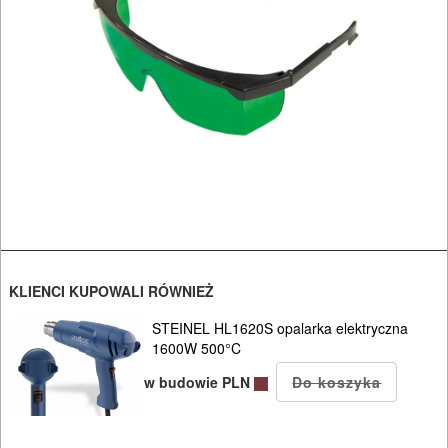
BRUKARSKIE
OBRÓBKA
DREWNA
OBRÓBKA
METALU
WARSZTATOWE
I
RĘCZNE
KLIENCI KUPOWALI RÓWNIEŻ
NARZĘDZIA
STEINEL HL1620S opalarka elektryczna
I
1600W 500°C
OSPRZĘT
w budowie PLN
HYDRAULICZNE