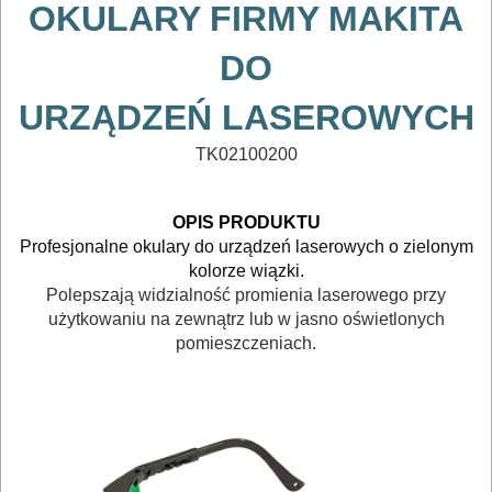
OKULARY FIRMY MAKITA
TRANSPORTOWANIE
DO
POMIAROWE
NARZĘDZIA
URZĄDZEŃ
LASEROWYCH
BUDOWLANE
TK02100200
I
ELEKTRY..
OPIS PRODUKTU
Profesjonalne okulary do urządzeń laserowych o zielonym
GLAZURNICZE
kolorze wiązki.
AKCESORIA
Polepszają widzialność promienia laserowego przy
użytkowaniu na zewnątrz lub w jasno oświetlonych
MASZYNKI
pomieszczeniach.
URZĄDZENIA
BUDOWLANE
MASZYNY
NARZĘDZIA