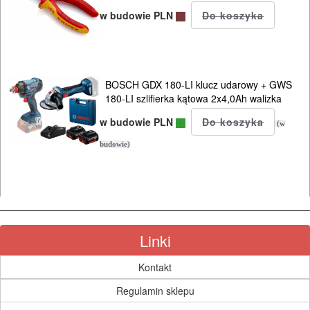
KOSY
w budowie PLN
MYJKI
CIŚNIENIOWE
BOSCH GDX 180-LI klucz udarowy + GWS
180-LI szlifierka kątowa 2x4,0Ah walizka
w budowie PLN
(w
budowie)
Linki
Kontakt
Regulamin sklepu