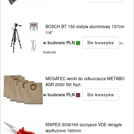
AGREGATY
PRĄDOWE
BOSCH BT 150 statyw aluminiowy 157cm
ODZIEŻ
1/4"
ROBOCZA
w budowie PLN
(w
I
budowie)
BHP
SPRZĘT
MEGATEC worki do odkurzacza METABO
AGD
ASR 2050 50l 5szt.
w budowie PLN
OGRODNICZE
NARZĘDZIA
PILARKI-
KNIPEX 3036160 szczypce VDE okrągłe
KOSIARKI-
wydłużone 160mm