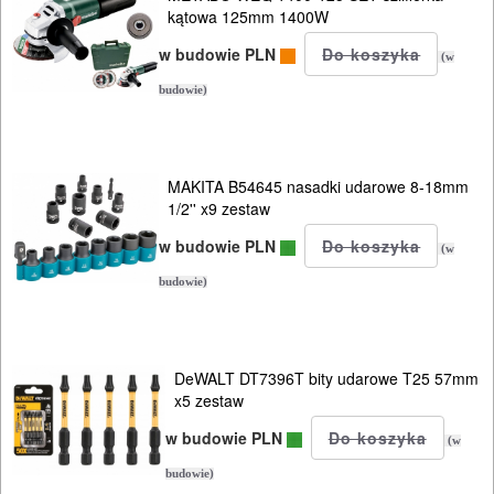
kątowa 125mm 1400W
AKCESORIA
w budowie PLN
KOMPRESORY
(w
NARZĘDZIA
budowie)
SPAWALNICTWO
MAKITA B54645 nasadki udarowe 8-18mm
URZĄDZENIA
1/2'' x9 zestaw
ROZRUCHOWE
w budowie PLN
(w
PROSTOWNIKI
budowie)
I
OSPRZĘT
DeWALT DT7396T bity udarowe T25 57mm
AGREGATY
x5 zestaw
PRĄDOWE
w budowie PLN
(w
ODZIEŻ
budowie)