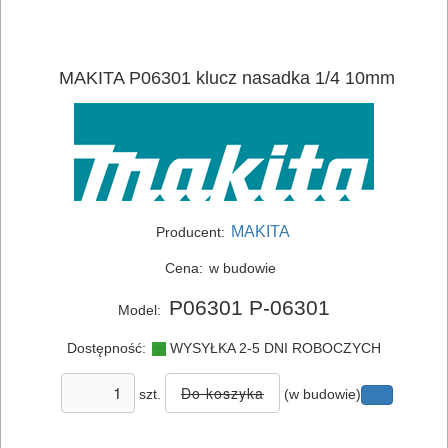
ELEKTRONARZĘDZIA
AKUMULATOROWE
MAKITA P06301 klucz nasadka 1/4 10mm
OSPRZĘT
I
AKCESORIA
DO
ELEKTRONARZĘDZI
MAKITA
Producent:
Cena:
w budowie
MAGAZYNOWANIE
P06301 P-06301
I
Model:
TRANSPORTOWANIE
Dostępność:
WYSYŁKA 2-5 DNI ROBOCZYCH
POMIAROWE
szt.
(w budowie)
NARZĘDZIA