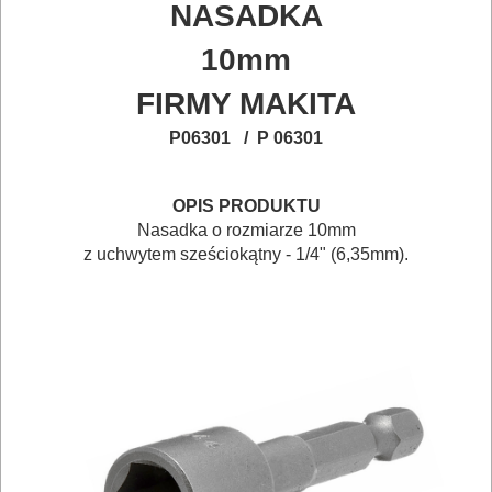
BUDOWLANE
NASADKA
I
10mm
ELEKTRY..
FIRMY MAKITA
GLAZURNICZE
P06301 / P 06301
AKCESORIA
MASZYNKI
OPIS PRODUKTU
URZĄDZENIA
Nasadka o rozmiarze 10mm
z uchwytem sześciokątny - 1/4" (6,35mm).
BUDOWLANE
MASZYNY
NARZĘDZIA
BRUKARSKIE
OBRÓBKA
DREWNA