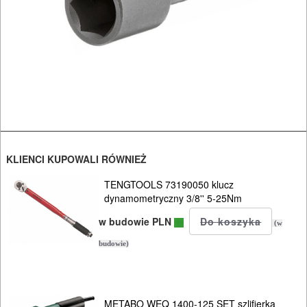
OBRÓBKA
METALU
WARSZTATOWE
I
RĘCZNE
NARZĘDZIA
I
KLIENCI KUPOWALI RÓWNIEŻ
OSPRZĘT
TENGTOOLS 73190050 klucz
dynamometryczny 3/8'' 5-25Nm
HYDRAULICZNE
w budowie PLN
(w
NARZĘDZIA
budowie)
INSTALACYJNE,
PALNIKI
PNEUMATYCZNE
METABO WEQ 1400-125 SET szlifierka