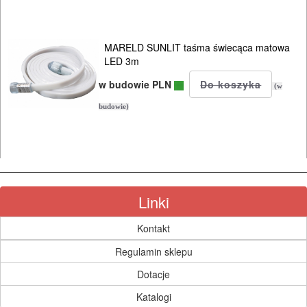
ROBOCZA
I
MARELD SUNLIT taśma świecąca matowa
BHP
LED 3m
SPRZĘT
w budowie PLN
(w
AGD
budowie)
OGRODNICZE
NARZĘDZIA
PILARKI-
Linki
KOSIARKI-
KOSY
Kontakt
MYJKI
Regulamin sklepu
CIŚNIENIOWE
Dotacje
Katalogi