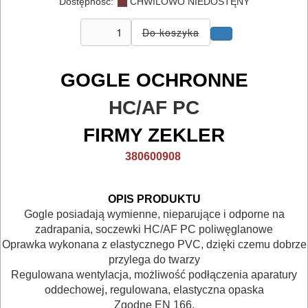
Dostępność:
CHWILOWO NIEDOSTĘNY
TRANSPORTOWANIE
POMIAROWE
NARZĘDZIA
GOGLE OCHRONNE
BUDOWLANE
HC/AF PC
I
ELEKTRY..
FIRMY ZEKLER
380600908
GLAZURNICZE
AKCESORIA
OPIS PRODUKTU
MASZYNKI
Gogle posiadają wymienne, nieparujące i odporne na
URZĄDZENIA
zadrapania, soczewki HC/AF PC poliwęglanowe
Oprawka wykonana z elastycznego PVC, dzięki czemu dobrze
BUDOWLANE
przylega do twarzy
Regulowana wentylacja, możliwość podłączenia aparatury
MASZYNY
oddechowej, regulowana, elastyczna opaska
NARZĘDZIA
Zgodne EN 166.