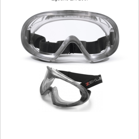
BRUKARSKIE
OBRÓBKA
DREWNA
OBRÓBKA
METALU
WARSZTATOWE
I
RĘCZNE
NARZĘDZIA
I
OSPRZĘT
HYDRAULICZNE