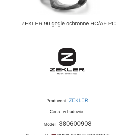
ELEKTRONARZĘDZIA
ZEKLER 90 gogle ochronne HC/AF PC
SIECIOWE
ELEKTRONARZĘDZIA
AKUMULATOROWE
OSPRZĘT
I
AKCESORIA
DO
ZEKLER
Producent:
ELEKTRONARZĘDZI
Cena:
w budowie
MAGAZYNOWANIE
380600908
Model:
I