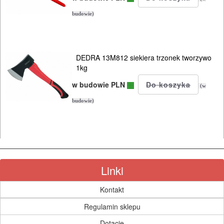
KOSY
MYJKI
budowie)
CIŚNIENIOWE
DEDRA 13M812 siekiera trzonek tworzywo
1kg
w budowie PLN
(w
budowie)
Linki
Kontakt
Regulamin sklepu
Dotacje