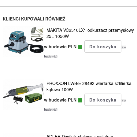
NARZĘDZIA
INSTALACYJNE,
KLIENCI KUPOWALI RÓWNIEŻ
PALNIKI
MAKITA VC2510LX1 odkurzacz przemysłowy
PNEUMATYCZNE
25L 1050W
AKCESORIA
w budowie PLN
(w
KOMPRESORY
budowie)
NARZĘDZIA
SPAWALNICTWO
PROXXON LWB/E 28492 wiertarka szlifierka
kątowa 100W
URZĄDZENIA
w budowie PLN
(w
ROZRUCHOWE
budowie)
PROSTOWNIKI
I
OSPRZĘT
ADLER Dwójnik stalowy z gwintem