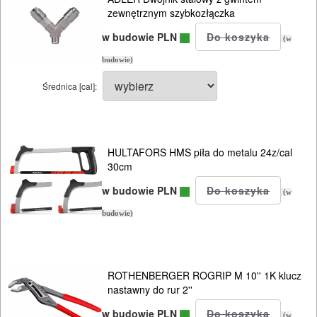
zewnętrznym szybkozłączka
AGREGATY
w budowie PLN
PRĄDOWE
(w
budowie)
ODZIEŻ
Średnica [cal]:
ROBOCZA
I
BHP
HULTAFORS HMS piła do metalu 24z/cal
30cm
SPRZĘT
w budowie PLN
AGD
(w
budowie)
OGRODNICZE
NARZĘDZIA
PILARKI-
ROTHENBERGER ROGRIP M 10'' 1K klucz
nastawny do rur 2''
KOSIARKI-
w budowie PLN
(w