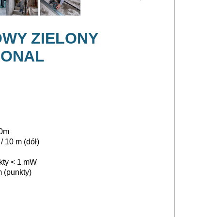
OWY ZIELONY
IONAL
50m
/ 10 m (dół)
nkty < 1 mW
 (punkty)