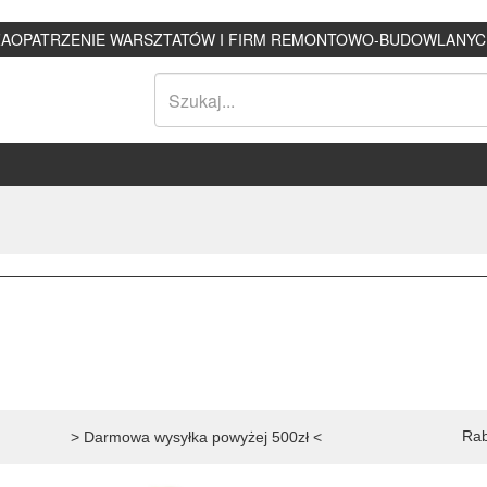
ZAOPATRZENIE WARSZTATÓW I FIRM REMONTOWO-BUDOWLANYC
Rab
> Darmowa wysyłka powyżej 500zł <