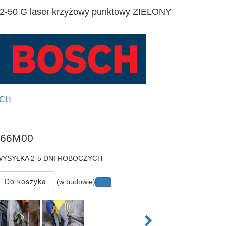
-50 G laser krzyżowy punktowy ZIELONY
CH
e
66M00
YSYŁKA 2-5 DNI ROBOCZYCH
(w budowie)