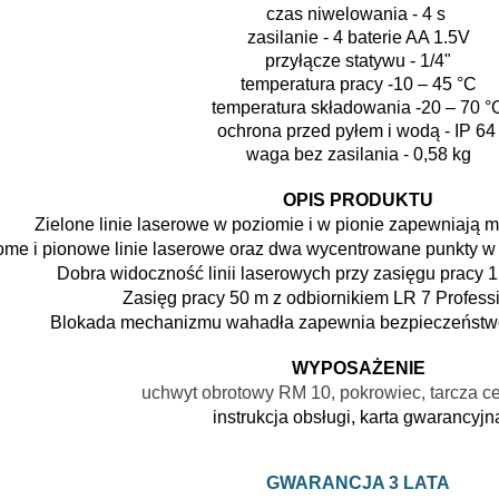
czas niwelowania - 4 s
zasilanie - 4 baterie AA 1.5V
przyłącze statywu - 1/4"
temperatura pracy -10 – 45 °C
temperatura składowania -20 – 70 °
ochrona przed pyłem i wodą - IP 64
waga bez zasilania - 0,58 kg
OPIS PRODUKTU
Zielone linie laserowe w poziomie i w pionie zapewniają
ome i pionowe linie laserowe oraz dwa wycentrowane punkty w 
Dobra widoczność linii laserowych przy zasięgu pracy 1
Zasięg pracy 50 m z odbiornikiem LR 7 Professi
Blokada mechanizmu wahadła zapewnia bezpieczeństwo 
WYPOSAŻENIE
uchwyt obrotowy RM 10, pokrowiec, tarcza c
instrukcja obsługi, karta gwarancyjn
GWARANCJA 3 LATA