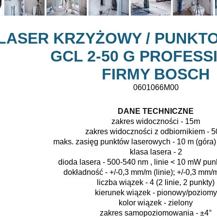
LASER KRZYŻOWY / PUNKT
GCL 2-50 G PROFESS
FIRMY BOSCH
0601066M00
DANE TECHNICZNE
zakres widoczności - 15m
zakres widoczności z odbiornikiem - 
maks. zasięg punktów laserowych - 10 m (góra) 
klasa lasera - 2
dioda lasera
- 500-540 nm , linie < 10 mW pu
dokładność - +/-0,3 mm/m (linie);
+/-0,3 mm/m
liczba wiązek - 4 (2 linie, 2 punkty)
kierunek wiązek - pionowy/poziomy
kolor wiązek - zielony
zakres samopoziomowania - ±4°