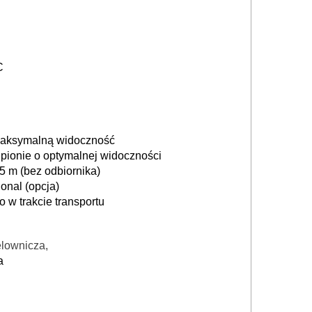
C
 maksymalną widoczność
pionie o optymalnej widoczności
5 m (bez odbiornika)
onal (opcja)
w trakcie transportu
elownicza,
a