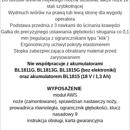
I
stali szybkotnącej
AKCESORIA
Wydmuch wiórów na prawą lub lewą stronę dla wygody
operatora
DO
Podstawa przednia z 3 rowkami do ścinania krawędzi
ELEKTRONARZĘDZI
Gałka do precyzyjnego ustawiania głębokości strugania co 0,1
mm (regulacja z ogranicznikami typu "klik")
MAGAZYNOWANIE
Ergonomiczny uchwyt pokryty elastomerem
Stopka zabezpieczająca obrabiany materiał przed
I
zarysowaniem
TRANSPORTOWANIE
Nie współpracuje z akumulatorami
BL1811G, BL1813G, BL1815G (bez elektroniki)
POMIAROWE
oraz akumulatorem BL1815 (18 V / 1,3 Ah)
NARZĘDZIA
WYPOSAŻENIE
BUDOWLANE
moduł AWS
I
noże (zamontowane), sprawdzian nastawczy noży,
prowadnica równoległa, ogranicznik głębokości, klucz
ELEKTRY..
nasadowy 9
instrukcja obsługi, karta gwarancyjna
GLAZURNICZE