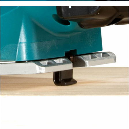
SPAWALNICTWO
URZĄDZENIA
ROZRUCHOWE
PROSTOWNIKI
I
OSPRZĘT
AGREGATY
PRĄDOWE
ODZIEŻ
ROBOCZA
I
BHP
SPRZĘT