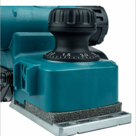
AGD
OGRODNICZE
NARZĘDZIA
PILARKI-
KOSIARKI-
KOSY
MYJKI
CIŚNIENIOWE