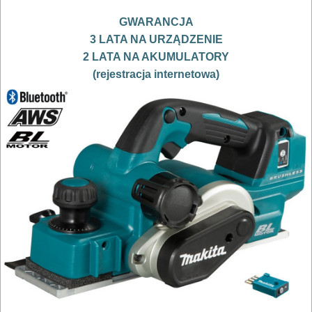
AKCESORIA
GWARANCJA
MASZYNKI
3 LATA NA URZĄDZENIE
URZĄDZENIA
2 LATA NA AKUMULATORY
(rejestracja internetowa)
BUDOWLANE
MASZYNY
NARZĘDZIA
BRUKARSKIE
OBRÓBKA
DREWNA
OBRÓBKA
METALU
WARSZTATOWE