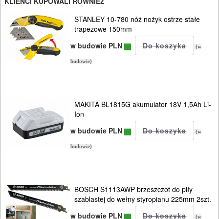
KLIENCI KUPOWALI RÓWNIEŻ
STANLEY 10-780 nóż nożyk ostrze stałe
trapezowe 150mm
w budowie PLN
(w
budowie)
MAKITA BL1815G akumulator 18V 1,5Ah Li-
Ion
w budowie PLN
(w
budowie)
BOSCH S1113AWP brzeszczot do piły
szablastej do wełny styropianu 225mm 2szt.
w budowie PLN
(w