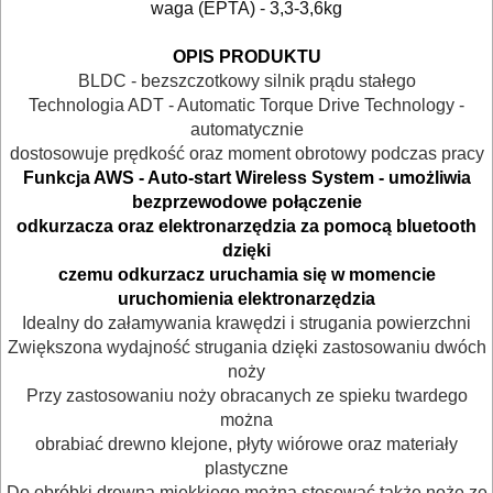
waga (EPTA) - 3,3-3,6kg
OPIS PRODUKTU
BLDC - bezszczotkowy silnik prądu stałego
Technologia ADT - Automatic Torque Drive Technology -
automatycznie
dostosowuje prędkość oraz moment obrotowy podczas pracy
Funkcja AWS - Auto-start Wireless System - umożliwia
bezprzewodowe połączenie
odkurzacza oraz elektronarzędzia za pomocą bluetooth
dzięki
czemu odkurzacz uruchamia się w momencie
ELEKTRONARZĘDZIA
uruchomienia elektronarzędzia
Idealny do załamywania krawędzi i strugania powierzchni
SIECIOWE
Zwiększona wydajność strugania dzięki zastosowaniu dwóch
noży
ELEKTRONARZĘDZIA
Przy zastosowaniu noży obracanych ze spieku twardego
AKUMULATOROWE
można
obrabiać drewno klejone, płyty wiórowe oraz materiały
OSPRZĘT
plastyczne
Do obróbki drewna miękkiego można stosować także noże ze