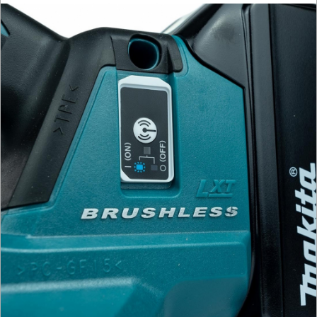
I
RĘCZNE
NARZĘDZIA
I
OSPRZĘT
HYDRAULICZNE
NARZĘDZIA
INSTALACYJNE,
PALNIKI
PNEUMATYCZNE
AKCESORIA
KOMPRESORY
NARZĘDZIA