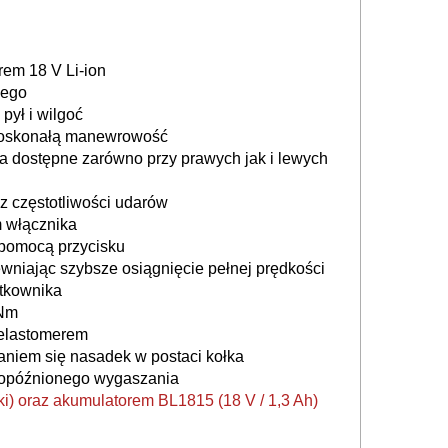
em 18 V Li-ion
łego
ył i wilgoć
 doskonałą manewrowość
a dostępne zarówno przy prawych jak i lewych
az częstotliwości udarów
m włącznika
 pomocą przycisku
ewniając szybsze osiągnięcie pełnej prędkości
ytkownika
 Nm
 elastomerem
niem się nasadek w postaci kołka
ą opóźnionego wygaszania
) oraz akumulatorem BL1815 (18 V / 1,3 Ah)