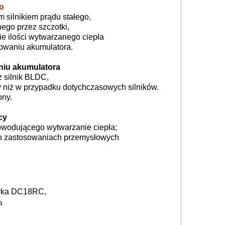
go
 silnikiem prądu stałego,
nego przez szczotki,
e ilości wytwarzanego ciepła
owaniu akumulatora.
niu akumulatora
z silnik BLDC,
y niż w przypadku dotychczasowych silników.
ony.
cy
owodującego wytwarzanie ciepła;
ch zastosowaniach przemysłowych
arka DC18RC,
a