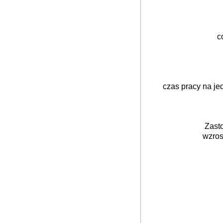
c
czas pracy na je
Zast
wzros