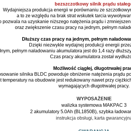
bezszczotkowy silnik prądu stałe
Wydajniejsza produkcja energii w porównaniu ze szczotkowym
a to ze względu na brak strat wskutek tarcia wywoływa
o pozwala na uzyskanie niższego natężenia prądu i zmniejszeni
oraz zwiększenie czasu pracy na jednym, pełnym naład
Dłuższy czas pracy na jednym, pełnym naładowa
Dzięki niezwykle wydajnej produkcji energii prze
dnym, pełnym naładowaniu akumulatora jest do 1,4 razy dłuższ
Czas pracy akumulatora został wydłuż
Możliwość ciągłej, długotrwałej pra
osowanie silnika BLDC powoduje obniżenie natężenia prądu p
t temperatury na obudowie jest redukowany nawet przy ciężki
wymagających długotrwałej pracy.
WYPOSAŻENIE
walizka systemowa MAKPAC 3
2 akumulatory 5.0Ah (BL1850B), szybka ładow
instrukcja obsługi, karta gwarancyjn