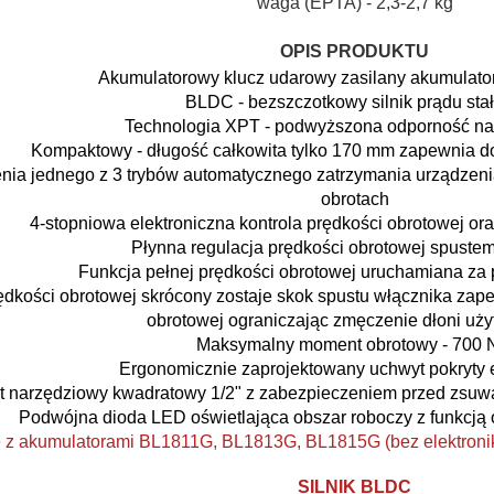
waga (EPTA) - 2,3-2,7 kg
OPIS PRODUKTU
Akumulatorowy klucz udarowy zasilany akumulator
BLDC - bezszczotkowy silnik prądu sta
Technologia XPT - podwyższona odporność na p
Kompaktowy - długość całkowita tylko 170 mm zapewnia
nia jednego z 3 trybów automatycznego zatrzymania urządzeni
obrotach
4-stopniowa elektroniczna kontrola prędkości obrotowej or
Płynna regulacja prędkości obrotowej spuste
Funkcja pełnej prędkości obrotowej uruchamiana za
rędkości obrotowej skrócony zostaje skok spustu włącznika zap
obrotowej ograniczając zmęczenie dłoni uż
Maksymalny moment obrotowy - 700
Ergonomicznie zaprojektowany uchwyt pokryty
 narzędziowy kwadratowy 1/2" z zabezpieczeniem przed zsuwa
Podwójna dioda LED oświetlająca obszar roboczy z funkcj
 z akumulatorami BL1811G, BL1813G, BL1815G (bez elektroniki
SILNIK BLDC