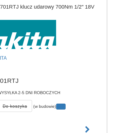
01RTJ klucz udarowy 700Nm 1/2'' 18V
ITA
e
01RTJ
YSYŁKA 2-5 DNI ROBOCZYCH
(w budowie)