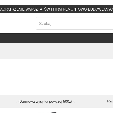
ZAOPATRZENIE WARSZTATÓW I FIRM REMONTOWO-BUDOWLANYC
Rab
> Darmowa wysyłka powyżej 500zł <