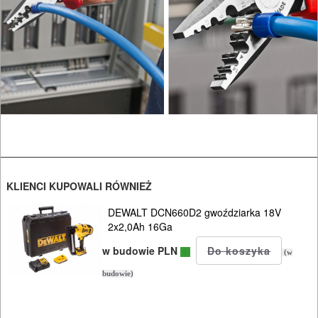
PROSTOWNIKI
I
OSPRZĘT
AGREGATY
PRĄDOWE
ODZIEŻ
ROBOCZA
I
KLIENCI KUPOWALI RÓWNIEŻ
BHP
DEWALT DCN660D2 gwoździarka 18V
2x2,0Ah 16Ga
SPRZĘT
w budowie PLN
(w
AGD
budowie)
OGRODNICZE