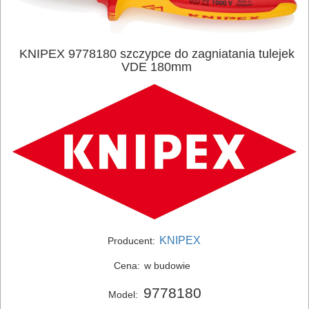
KNIPEX 9778180 szczypce do zagniatania tulejek
VDE 180mm
ELEKTRONARZĘDZIA
SIECIOWE
ELEKTRONARZĘDZIA
AKUMULATOROWE
OSPRZĘT
KNIPEX
Producent:
I
Cena:
w budowie
AKCESORIA
DO
9778180
Model: