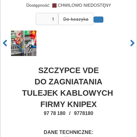
ELEKTRONARZĘDZI
Dostępność:
CHWILOWO NIEDOSTĘNY
MAGAZYNOWANIE
I
TRANSPORTOWANIE
POMIAROWE
NARZĘDZIA
BUDOWLANE
SZCZYPCE VDE
I
DO ZAGNIATANIA
ELEKTRY..
TULEJEK KABLOWYCH
GLAZURNICZE
FIRMY KNIPEX
AKCESORIA
97 78 180 / 9778180
MASZYNKI
URZĄDZENIA
DANE TECHNICZNE: