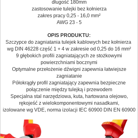
długość 180mm
BUDOWLANE
zastosowanie tulejki bez kołnierza
zakres pracy 0,25 - 16,0 mm²
MASZYNY
AWG 23 - 5
NARZĘDZIA
BRUKARSKIE
OPIS PRODUKTU:
Szczypce do zagniatania tulejek kablowych bez kołnierza
wg DIN 46228 część 1 + 4 w zakresie od 0,25 do 16 mm²
OBRÓBKA
9 głębokich profili zagniatających ze stożkowymi
DREWNA
powierzchniami bocznymi
Optymalne przełożenie dźwigni zapewnia łatwiejsze
OBRÓBKA
zagniatanie
Półokrągły profil zagniatający zapewnia bezpieczne
METALU
połączenie między tulejką i przewodem
Specjalna stal narzędziowa, kuta, hartowana olejowo,
WARSZTATOWE
rękojeść z wielokomponentowymi nasadkami,
I
izolowane wg VDE, norma izolacji IEC 60900 DIN EN 60900
RĘCZNE
NARZĘDZIA
I