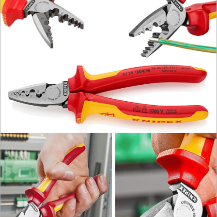
OSPRZĘT
HYDRAULICZNE
NARZĘDZIA
INSTALACYJNE,
PALNIKI
PNEUMATYCZNE
AKCESORIA
KOMPRESORY
NARZĘDZIA
SPAWALNICTWO
URZĄDZENIA
ROZRUCHOWE