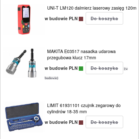
NARZĘDZIA
UNI-T LM120 dalmierz laserowy zasięg 120m
PILARKI-
w budowie PLN
KOSIARKI-
KOSY
MYJKI
CIŚNIENIOWE
MAKITA E03517 nasadka udarowa
przegubowa klucz 17mm
w budowie PLN
(w
budowie)
LIMIT 61931101 czujnik zegarowy do
cylindrów 18-35 mm
w budowie PLN