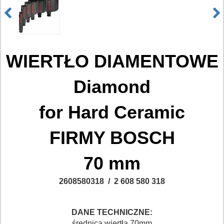
DO
ELEKTRONARZĘDZI
MAGAZYNOWANIE
WIERTŁO DIAMENTOWE
I
TRANSPORTOWANIE
Diamond
POMIAROWE
for
Hard
Ceramic
NARZĘDZIA
BUDOWLANE
FIRMY BOSCH
I
70 mm
ELEKTRY..
2608580318 / 2 608 580 318
GLAZURNICZE
AKCESORIA
DANE TECHNICZNE:
MASZYNKI
średnica wiertła 70mm