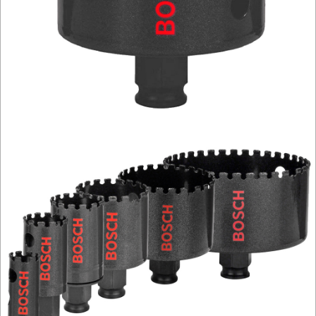
NARZĘDZIA
I
OSPRZĘT
HYDRAULICZNE
NARZĘDZIA
INSTALACYJNE,
PALNIKI
PNEUMATYCZNE
AKCESORIA
KOMPRESORY
NARZĘDZIA
SPAWALNICTWO
URZĄDZENIA