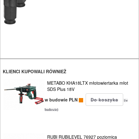
ROZRUCHOWE
PROSTOWNIKI
I
OSPRZĘT
AGREGATY
PRĄDOWE
KLIENCI KUPOWALI RÓWNIEŻ
ODZIEŻ
METABO KHA18LTX młotowiertarka młot
ROBOCZA
SDS Plus 18V
I
w budowie PLN
(w
BHP
budowie)
SPRZĘT
AGD
RUBI RUBILEVEL 76927 poziomica