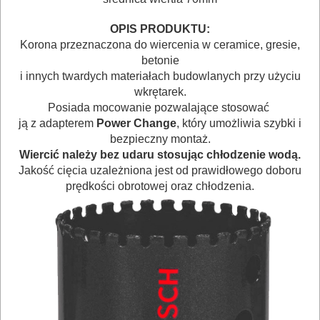
URZĄDZENIA
OPIS PRODUKTU:
Korona przeznaczona do wiercenia w ceramice, gresie,
BUDOWLANE
betonie
MASZYNY
i innych twardych materiałach budowlanych przy użyciu
NARZĘDZIA
wkrętarek.
Posiada mocowanie pozwalające stosować
BRUKARSKIE
ją z adapterem
Power Change
, który umożliwia szybki i
bezpieczny montaż.
OBRÓBKA
Wiercić należy bez udaru stosując chłodzenie wodą.
DREWNA
Jakość cięcia uzależniona jest od prawidłowego doboru
prędkości obrotowej oraz chłodzenia.
OBRÓBKA
METALU
WARSZTATOWE
I
RĘCZNE