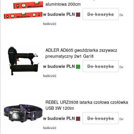
aluminiowa 200cm
OGRODNICZE
NARZĘDZIA
w budowie PLN
(w
PILARKI-
budowie)
KOSIARKI-
KOSY
ADLER AD605 gwoździarka zszywacz
MYJKI
pneumatyczny 2w1 Ga18
CIŚNIENIOWE
w budowie PLN
(w
budowie)
REBEL URZ0938 latarka czołowa czołówka
USB 3W 120lm
w budowie PLN
(w
budowie)