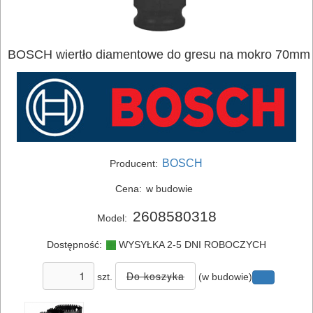
BOSCH wiertło diamentowe do gresu na mokro 70mm
ELEKTRONARZĘDZIA
BOSCH
Producent:
SIECIOWE
Cena:
w budowie
ELEKTRONARZĘDZIA
2608580318
Model:
AKUMULATOROWE
Dostępność:
WYSYŁKA 2-5 DNI ROBOCZYCH
OSPRZĘT
szt.
(w budowie)
I
AKCESORIA