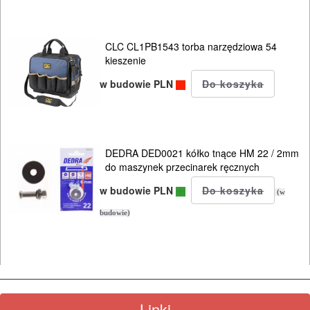
CLC CL1PB1543 torba narzędziowa 54
kieszenie
w budowie PLN
DEDRA DED0021 kółko tnące HM 22 / 2mm
do maszynek przecinarek ręcznych
w budowie PLN
(w
budowie)
Linki