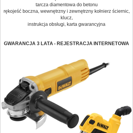
HYDRAULICZNE
tarcza diamentowa do betonu
NARZĘDZIA
rękojeść boczna,
wewnętrzny i zewnętrzny kołnierz ściernic,
klucz
,
INSTALACYJNE,
instrukcja obsługi, karta gwarancyjna
PALNIKI
PNEUMATYCZNE
GWARANCJA
3 LATA - REJESTRACJA INTERNETOWA
AKCESORIA
KOMPRESORY
NARZĘDZIA
SPAWALNICTWO
URZĄDZENIA
ROZRUCHOWE
PROSTOWNIKI
I