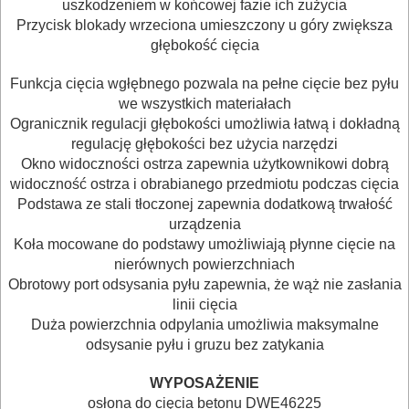
uszkodzeniem w końcowej fazie ich zużycia
NARZĘDZIA
Przycisk blokady wrzeciona umieszczony u góry zwiększa
BRUKARSKIE
głębokość cięcia
Funkcja cięcia wgłębnego pozwala na pełne cięcie bez pyłu
OBRÓBKA
we wszystkich materiałach
DREWNA
Ogranicznik regulacji głębokości umożliwia łatwą i dokładną
regulację głębokości bez użycia narzędzi
OBRÓBKA
Okno widoczności ostrza zapewnia użytkownikowi dobrą
widoczność ostrza i obrabianego przedmiotu podczas cięcia
METALU
Podstawa ze stali tłoczonej zapewnia dodatkową trwałość
urządzenia
WARSZTATOWE
Koła mocowane do podstawy umożliwiają płynne cięcie na
I
nierównych powierzchniach
RĘCZNE
Obrotowy port odsysania pyłu zapewnia, że wąż nie zasłania
linii cięcia
NARZĘDZIA
Duża powierzchnia odpylania umożliwia maksymalne
I
odsysanie pyłu i gruzu bez zatykania
OSPRZĘT
WYPOSAŻENIE
osłona do cięcia betonu DWE46225