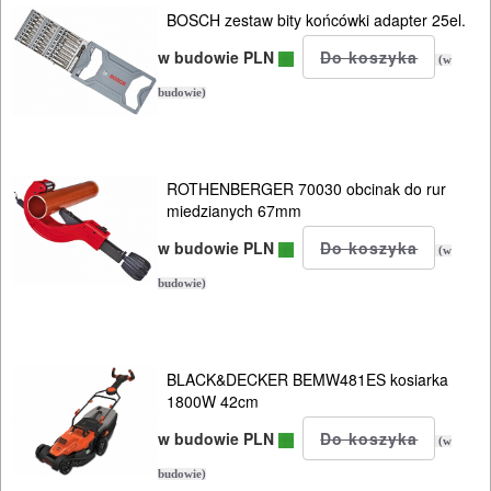
BOSCH zestaw bity końcówki adapter 25el.
w budowie PLN
(w
budowie)
ROTHENBERGER 70030 obcinak do rur
miedzianych 67mm
w budowie PLN
(w
budowie)
BLACK&DECKER BEMW481ES kosiarka
1800W 42cm
w budowie PLN
(w
budowie)