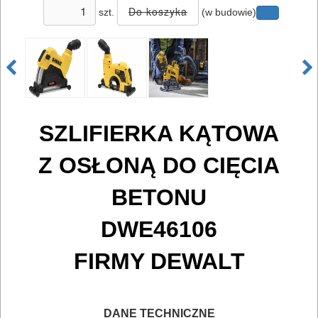
szt.
(w budowie)
ELEKTRONARZĘDZIA
SIECIOWE
SZLIFIERKA KĄTOWA
ELEKTRONARZĘDZIA
AKUMULATOROWE
Z OSŁONĄ DO CIĘCIA
OSPRZĘT
BETONU
I
DWE46106
AKCESORIA
DO
FIRMY DEWALT
ELEKTRONARZĘDZI
MAGAZYNOWANIE
DANE TECHNICZNE