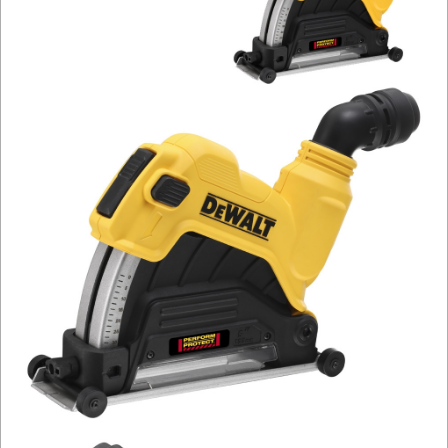
OSPRZĘT
AGREGATY
PRĄDOWE
ODZIEŻ
ROBOCZA
I
BHP
SPRZĘT
AGD
OGRODNICZE
NARZĘDZIA
PILARKI-