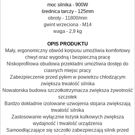
I
moc silnika - 900W
średnica tarczy - 125mm
TRANSPORTOWANIE
obroty - 11800/min
gwint wrzeciona - M14
POMIAROWE
waga - 2,9 kg
NARZĘDZIA
OPIS PRODUKTU
BUDOWLANE
Mały, ergonomiczny obwód korpusu umożliwia komfortowy
I
chwyt oraz wygodną i bezpieczną pracę
Niskoprofilowa obudowa przekładni umożliwia dostęp do
ELEKTRY..
ciasnych miejsc pracy
Zabezpieczenie przed pyłem w powietrzu chłodzącym
GLAZURNICZE
zwiększa trwałość silnika
AKCESORIA
Nowatorska budowa szczotkotrzymacza zwiększa żywotność
szczotek
MASZYNKI
Bardzo dokładnie izolowane uzwojenia stojana zwiększają
URZĄDZENIA
trwałość silnika
Zastosowanie wyłącznie łożysk kulkowych zwiększa
BUDOWLANE
wydajność i trwałość urządzenia
Samoodłączające się szczotki zabezpieczają silnik przed
MASZYNY