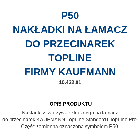
NARZĘDZIA
BUDOWLANE
P50
I
NAKŁADKI NA ŁAMACZ
ELEKTRY..
DO PRZECINAREK
GLAZURNICZE
TOPLINE
AKCESORIA
MASZYNKI
FIRMY KAUFMANN
URZĄDZENIA
10.422.01
BUDOWLANE
MASZYNY
OPIS PRODUKTU
NARZĘDZIA
Nakładki z tworzywa sztucznego na łamacz
BRUKARSKIE
do przecinarek KAUFMANN TopLine Standard i TopLine Pro.
Część zamienna oznaczona symbolem P50.
OBRÓBKA