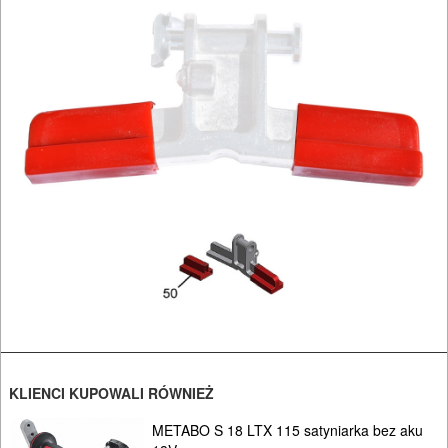
DREWNA
OBRÓBKA
METALU
WARSZTATOWE
I
RĘCZNE
NARZĘDZIA
I
OSPRZĘT
HYDRAULICZNE
NARZĘDZIA
KLIENCI KUPOWALI RÓWNIEŻ
INSTALACYJNE,
PALNIKI
METABO S 18 LTX 115 satyniarka bez aku