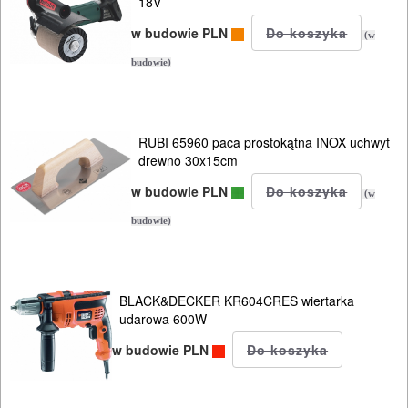
18V
PNEUMATYCZNE
w budowie PLN
(w
AKCESORIA
budowie)
KOMPRESORY
NARZĘDZIA
RUBI 65960 paca prostokątna INOX uchwyt
SPAWALNICTWO
drewno 30x15cm
w budowie PLN
URZĄDZENIA
(w
ROZRUCHOWE
budowie)
PROSTOWNIKI
I
BLACK&DECKER KR604CRES wiertarka
OSPRZĘT
udarowa 600W
w budowie PLN
AGREGATY
PRĄDOWE