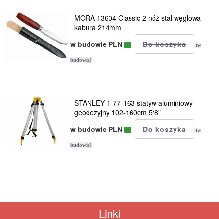
ODZIEŻ
MORA 13604 Classic 2 nóż stal węglowa
ROBOCZA
kabura 214mm
I
w budowie PLN
(w
BHP
budowie)
SPRZĘT
AGD
STANLEY 1-77-163 statyw aluminiowy
geodezyjny 102-160cm 5/8"
OGRODNICZE
w budowie PLN
NARZĘDZIA
(w
PILARKI-
budowie)
KOSIARKI-
KOSY
MYJKI
CIŚNIENIOWE
Linki