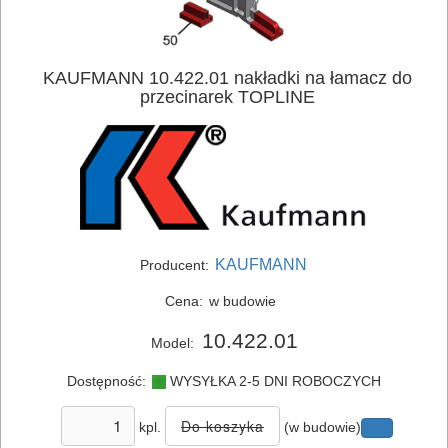
SIECIOWE
ELEKTRONARZĘDZIA
KAUFMANN 10.422.01 nakładki na łamacz do
AKUMULATOROWE
przecinarek TOPLINE
OSPRZĘT
I
AKCESORIA
DO
KAUFMANN
Producent:
ELEKTRONARZĘDZI
Cena:
w budowie
MAGAZYNOWANIE
10.422.01
Model:
I
TRANSPORTOWANIE
Dostępność:
WYSYŁKA 2-5 DNI ROBOCZYCH
POMIAROWE
kpl.
(w budowie)