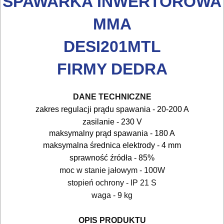
SPAWARKA INWERTOROWA
AKCESORIA
MMA
DO
ELEKTRONARZĘDZI
DESI201MTL
MAGAZYNOWANIE
FIRMY DEDRA
I
TRANSPORTOWANIE
DANE TECHNICZNE
zakres regulacji prądu spawania - 20-200 A
POMIAROWE
zasilanie - 230 V
NARZĘDZIA
maksymalny prąd spawania - 180 A
maksymalna średnica elektrody - 4 mm
BUDOWLANE
sprawność źródła - 85%
I
moc w stanie jałowym - 100W
ELEKTRY..
stopień ochrony - IP 21 S
waga - 9 kg
GLAZURNICZE
AKCESORIA
OPIS PRODUKTU