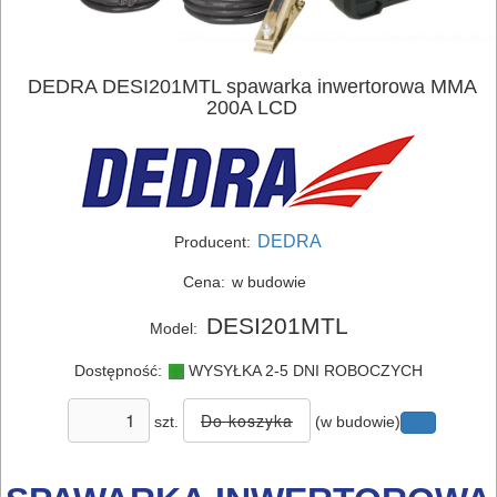
DEDRA DESI201MTL spawarka inwertorowa MMA
200A LCD
DEDRA
Producent:
ELEKTRONARZĘDZIA
Cena:
w budowie
SIECIOWE
DESI201MTL
Model:
ELEKTRONARZĘDZIA
Dostępność:
WYSYŁKA 2-5 DNI ROBOCZYCH
AKUMULATOROWE
szt.
(w budowie)
OSPRZĘT
I