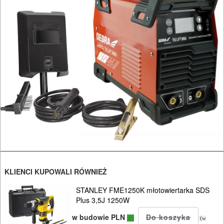
URZĄDZENIA
ROZRUCHOWE
PROSTOWNIKI
I
OSPRZĘT
AGREGATY
PRĄDOWE
ODZIEŻ
ROBOCZA
I
KLIENCI KUPOWALI RÓWNIEŻ
BHP
STANLEY FME1250K młotowiertarka SDS
Plus 3,5J 1250W
SPRZĘT
w budowie PLN
(w