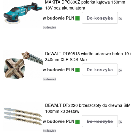
MAKITA DPO600Z polerka kątowa 150mm
18V bez akumulatora
w budowie PLN
(w
budowie)
DeWALT DT60813 wiertło udarowe beton 19 /
340mm XLR SDS-Max
w budowie PLN
(w
budowie)
DEWALT DT2220 brzeszczoty do drewna BiM
100mm x3 zestaw
w budowie PLN
(w
budowie)