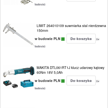
AGD
budowie)
OGRODNICZE
NARZĘDZIA
LIMIT 264010109 suwmiarka stal nierdzewna
PILARKI-
150mm
KOSIARKI-
w budowie PLN
(w
KOSY
budowie)
MYJKI
CIŚNIENIOWE
MAKITA DTL061RT1J klucz udarowy kątowy
60Nm 18V 5,0Ah
w budowie PLN
(w
budowie)