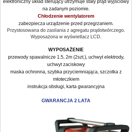
elektroniczny układ sterujący utrzymuje stały prąd wyjściowy
RĘCZNE
na zadanym poziomie.
NARZĘDZIA
Chłodzenie wentylatorem
I
zabezpiecza urządzenie przed przegrzaniem.
OSPRZĘT
Przystosowana do zasilania z agregatu prądotwórczego.
Wyposażona w wyświetlacz LCD.
HYDRAULICZNE
WYPOSAŻENIE
NARZĘDZIA
przewody spawalnicze 1.5, 2m (2szt.), uchwyt elektrody,
INSTALACYJNE,
uchwyt zaciskowy
PALNIKI
maska ochronna, szybka przyciemniająca, szczotka z
młoteczkiem
PNEUMATYCZNE
instrukcja obsługi, karta gwarancyjna
AKCESORIA
GWARANCJA
2 LATA
KOMPRESORY
NARZĘDZIA
SPAWALNICTWO