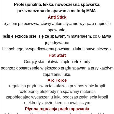
Profesjonalna, lekka, nowoczesna spawarka,
MASZYNKI
przeznaczona do spawania metodą MMA.
URZĄDZENIA
Anti Stick
System przeciwzwarciowy automatycznie wyłącza napięcie
BUDOWLANE
spawania,
MASZYNY
jeśli elektroda sklei się ze spawanym materiałem, co ułatwia
NARZĘDZIA
jej odrywanie
BRUKARSKIE
i zapobiega przypadkowemu powstaniu łuku spawalniczego.
Hot Start
OBRÓBKA
Gorący start ułatwia zapłon elektrody
poprzez dostarczenie większego prądu spawania przy każdym
DREWNA
zajarzeniu łuku.
OBRÓBKA
Arc Force
regulacja prądu zwarcia - ułatwia przenoszenie kropli
METALU
roztopionej elektrody na spawany materiał,
zapobiegając wygaszeniu łuku podczas zetknięcia kropli
WARSZTATOWE
elektrody z jeziorkiem spawalniczym
I
Płynna regulacja prądu spawania