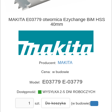
MAKITA E03779 otwornica Ezychange BiM HSS
ELEKTRONARZĘDZIA
40mm
SIECIOWE
ELEKTRONARZĘDZIA
AKUMULATOROWE
OSPRZĘT
MAKITA
Producent:
I
Cena:
w budowie
AKCESORIA
E03779 E-03779
Model:
DO
Dostępność:
WYSYŁKA 2-5 DNI ROBOCZYCH
ELEKTRONARZĘDZI
szt.
(w budowie)
MAGAZYNOWANIE