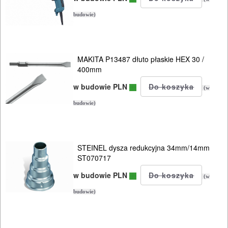
OSPRZĘT
budowie)
AGREGATY
PRĄDOWE
MAKITA P13487 dłuto płaskie HEX 30 /
ODZIEŻ
400mm
ROBOCZA
w budowie PLN
(w
I
budowie)
BHP
SPRZĘT
STEINEL dysza redukcyjna 34mm/14mm
AGD
ST070717
OGRODNICZE
w budowie PLN
(w
NARZĘDZIA
budowie)
PILARKI-
KOSIARKI-