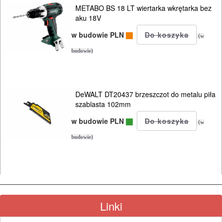
METABO BS 18 LT wiertarka wkrętarka bez
KOSY
aku 18V
MYJKI
w budowie PLN
(w
CIŚNIENIOWE
budowie)
DeWALT DT20437 brzeszczot do metalu piła
szablasta 102mm
w budowie PLN
(w
budowie)
Linki