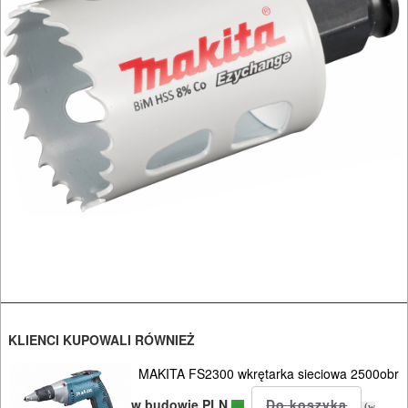
HYDRAULICZNE
NARZĘDZIA
INSTALACYJNE,
PALNIKI
PNEUMATYCZNE
AKCESORIA
KOMPRESORY
NARZĘDZIA
SPAWALNICTWO
URZĄDZENIA
ROZRUCHOWE
KLIENCI KUPOWALI RÓWNIEŻ
PROSTOWNIKI
MAKITA FS2300 wkrętarka sieciowa 2500obr
I
w budowie PLN
(w