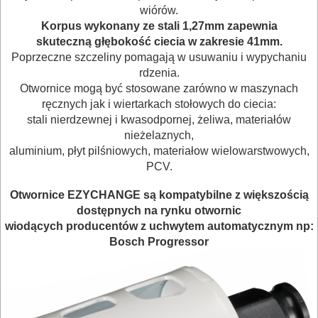
NARZĘDZIA
wiórów.
Korpus wykonany ze stali 1,27mm zapewnia
BRUKARSKIE
skuteczną głębokość ciecia w zakresie 41mm.
Poprzeczne szczeliny pomagają w usuwaniu i wypychaniu
OBRÓBKA
rdzenia.
DREWNA
Otwornice mogą być stosowane zarówno w maszynach
ręcznych jak i wiertarkach stołowych do ciecia:
OBRÓBKA
stali nierdzewnej i kwasodpornej, żeliwa, materiałów
nieżelaznych,
METALU
aluminium, płyt pilśniowych, materiałow wielowarstwowych,
PCV.
WARSZTATOWE
I
Otwornice EZYCHANGE są kompatybilne z większością
dostępnych na rynku otwornic
RĘCZNE
wiodących producentów z uchwytem automatycznym np:
NARZĘDZIA
Bosch Progressor
I
OSPRZĘT