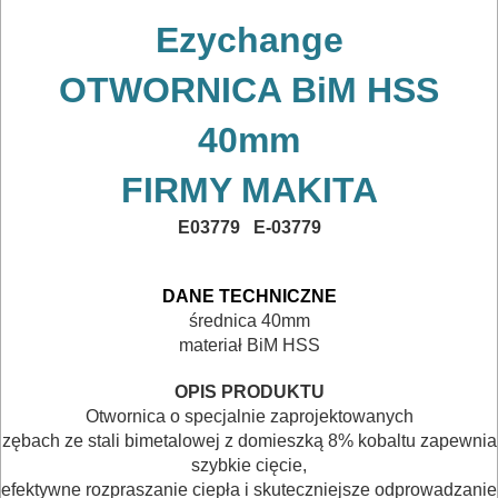
I
Ezychange
TRANSPORTOWANIE
OTWORNICA BiM HSS
POMIAROWE
NARZĘDZIA
40mm
BUDOWLANE
FIRMY MAKITA
I
E03779 E-03779
ELEKTRY..
GLAZURNICZE
DANE TECHNICZNE
AKCESORIA
średnica 40mm
materiał BiM HSS
MASZYNKI
URZĄDZENIA
OPIS PRODUKTU
Otwornica o specjalnie zaprojektowanych
BUDOWLANE
zębach ze stali bimetalowej z domieszką 8% kobaltu zapewnia
szybkie cięcie,
MASZYNY
efektywne rozpraszanie ciepła i skuteczniejsze odprowadzanie