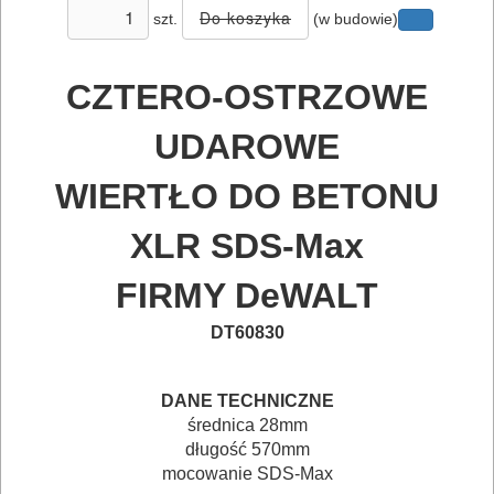
szt.
(w budowie)
POMIAROWE
NARZĘDZIA
CZTERO-OSTRZOWE
BUDOWLANE
UDAROWE
I
ELEKTRY..
WIERTŁO DO BETONU
GLAZURNICZE
XLR SDS-Max
AKCESORIA
FIRMY DeWALT
MASZYNKI
DT60830
URZĄDZENIA
BUDOWLANE
DANE TECHNICZNE
MASZYNY
średnica 28mm
długość 570mm
NARZĘDZIA
mocowanie SDS-Max