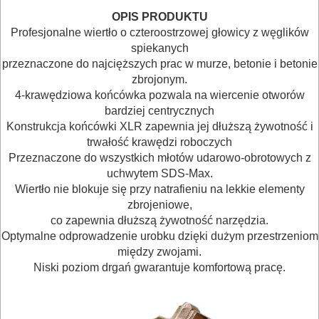
BRUKARSKIE
OPIS PRODUKTU
OBRÓBKA
Profesjonalne wiertło o czteroostrzowej głowicy z węglików
spiekanych
DREWNA
przeznaczone do najcięższych prac w murze, betonie i betonie
zbrojonym.
OBRÓBKA
4-krawędziowa końcówka pozwala na wiercenie otworów
METALU
bardziej centrycznych
Konstrukcja końcówki XLR zapewnia jej dłuższą żywotność i
WARSZTATOWE
trwałość krawędzi roboczych
Przeznaczone do wszystkich młotów udarowo-obrotowych z
I
uchwytem SDS-Max.
RĘCZNE
Wiertło nie blokuje się przy natrafieniu na lekkie elementy
zbrojeniowe,
NARZĘDZIA
co zapewnia dłuższą żywotność narzędzia.
I
Optymalne odprowadzenie urobku dzięki dużym przestrzeniom
OSPRZĘT
między zwojami.
Niski poziom drgań gwarantuje komfortową pracę.
HYDRAULICZNE
NARZĘDZIA