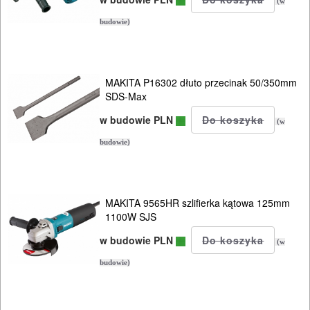
AGREGATY
(w
PRĄDOWE
budowie)
ODZIEŻ
ROBOCZA
MAKITA P16302 dłuto przecinak 50/350mm
SDS-Max
I
w budowie PLN
BHP
(w
budowie)
SPRZĘT
AGD
MAKITA 9565HR szlifierka kątowa 125mm
OGRODNICZE
1100W SJS
NARZĘDZIA
w budowie PLN
(w
PILARKI-
budowie)
KOSIARKI-
KOSY