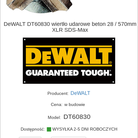
ELEKTRONARZĘDZIA
DeWALT DT60830 wiertło udarowe beton 28 / 570mm
SIECIOWE
XLR SDS-Max
ELEKTRONARZĘDZIA
AKUMULATOROWE
OSPRZĘT
I
AKCESORIA
DO
DeWALT
Producent:
ELEKTRONARZĘDZI
Cena:
w budowie
DT60830
MAGAZYNOWANIE
Model:
I
Dostępność:
WYSYŁKA 2-5 DNI ROBOCZYCH
TRANSPORTOWANIE