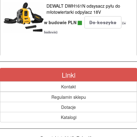
MYJKI
DEWALT DWH161N odsysacz pyłu do
CIŚNIENIOWE
młotowiertarki odpylacz 18V
w budowie PLN
(w
budowie)
Linki
Kontakt
Regulamin sklepu
Dotacje
Katalogi