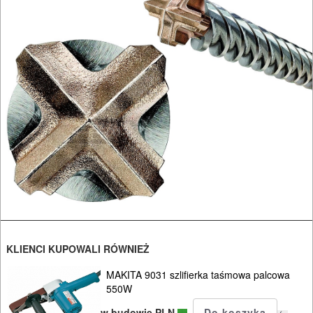
INSTALACYJNE,
PALNIKI
PNEUMATYCZNE
AKCESORIA
KOMPRESORY
NARZĘDZIA
SPAWALNICTWO
URZĄDZENIA
ROZRUCHOWE
PROSTOWNIKI
KLIENCI KUPOWALI RÓWNIEŻ
I
MAKITA 9031 szlifierka taśmowa palcowa
OSPRZĘT
550W
w budowie PLN