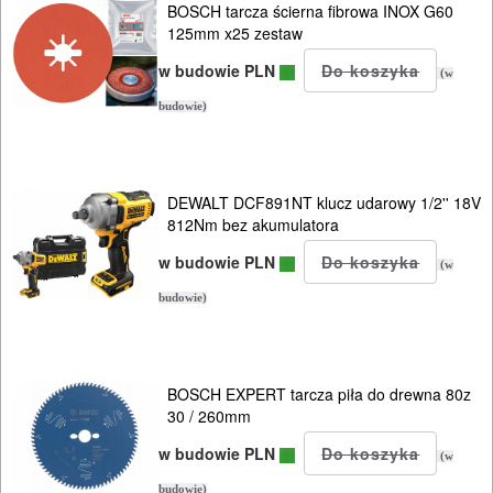
PRĄDOWE
BOSCH tarcza ścierna fibrowa INOX G60
125mm x25 zestaw
ODZIEŻ
w budowie PLN
(w
ROBOCZA
budowie)
I
BHP
DEWALT DCF891NT klucz udarowy 1/2'' 18V
SPRZĘT
812Nm bez akumulatora
AGD
w budowie PLN
(w
OGRODNICZE
budowie)
NARZĘDZIA
PILARKI-
BOSCH EXPERT tarcza piła do drewna 80z
KOSIARKI-
30 / 260mm
KOSY
w budowie PLN
(w
MYJKI
budowie)