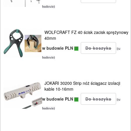
PALNIKI
budowie)
PNEUMATYCZNE
AKCESORIA
WOLFCRAFT FZ 40 ścisk zacisk sprężynowy
KOMPRESORY
40mm
NARZĘDZIA
w budowie PLN
(w
budowie)
SPAWALNICTWO
URZĄDZENIA
ROZRUCHOWE
JOKARI 30200 Strip nóż ściągacz izolacji
kable 10-16mm
PROSTOWNIKI
w budowie PLN
(w
I
budowie)
OSPRZĘT
AGREGATY