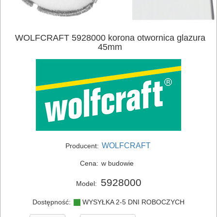
ELEKTRONARZĘDZIA
SIECIOWE
WOLFCRAFT 5928000 korona otwornica glazura
45mm
ELEKTRONARZĘDZIA
AKUMULATOROWE
OSPRZĘT
I
AKCESORIA
DO
WOLFCRAFT
Producent:
ELEKTRONARZĘDZI
Cena:
w budowie
MAGAZYNOWANIE
5928000
Model:
I
TRANSPORTOWANIE
Dostępność:
WYSYŁKA 2-5 DNI ROBOCZYCH