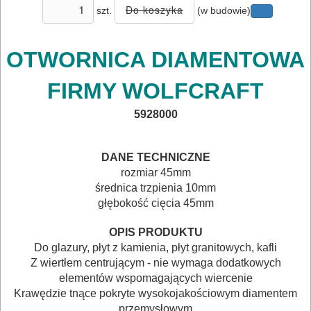
POMIAROWE
szt.
(w budowie)
NARZĘDZIA
BUDOWLANE
OTWORNICA DIAMENTOWA
I
FIRMY WOLFCRAFT
ELEKTRY..
5928000
GLAZURNICZE
AKCESORIA
DANE TECHNICZNE
MASZYNKI
rozmiar 45mm
średnica trzpienia 10mm
URZĄDZENIA
głębokość cięcia 45mm
BUDOWLANE
OPIS PRODUKTU
MASZYNY
Do glazury, płyt z kamienia, płyt granitowych, kafli
Z wiertłem centrującym - nie wymaga dodatkowych
NARZĘDZIA
elementów wspomagających wiercenie
BRUKARSKIE
Krawędzie tnące pokryte wysokojakościowym diamentem
przemysłowym