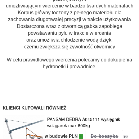
OBRÓBKA
umożliwiającym wiercenie w bardzo twardych materiałach
Korpus główny toczony z pełnego materiału dla
DREWNA
zachowania długotrwałej precyzji w trakcie użytkowania
Dostarczona wraz z otwornicą gąbka zapobiega
OBRÓBKA
powstawaniu pyłu w trakcie wiercenia
METALU
oraz umożliwia chłodzenie wodą dzięki
czemu zwiększa się żywotność otwornicy
WARSZTATOWE
W celu prawidłowego wiercenia polecamy do dokupienia
I
hydronetki i prowadnice.
RĘCZNE
NARZĘDZIA
I
OSPRZĘT
KLIENCI KUPOWALI RÓWNIEŻ
HYDRAULICZNE
PANSAM DEDRA A045111 wysięgnik
wciągarek max 600kg
NARZĘDZIA
INSTALACYJNE,
w budowie PLN
(w