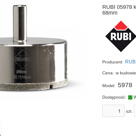
RUBI 05978 
68mm
RUB
Producent:
Cena:
w budowi
5978
Model:
Dostępność:
W
szt.