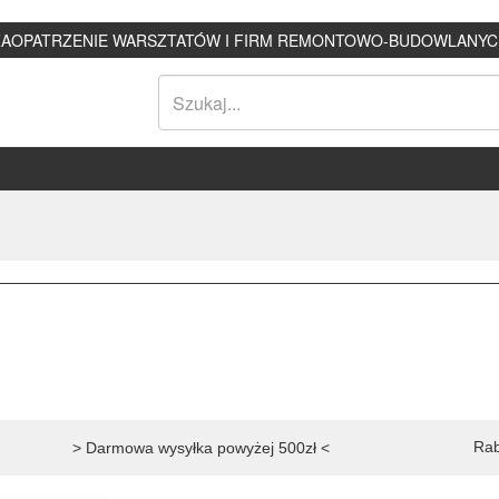
ZAOPATRZENIE WARSZTATÓW I FIRM REMONTOWO-BUDOWLANYC
Rab
> Darmowa wysyłka powyżej 500zł <