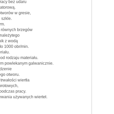
racy bez udaru
latorową.
tworów w gresie,
 szkle.
ym.
ia równych brzegów
 należytego
nik z wodą
do 1000 obr/min.
riału.
 od rodzaju materiału.
cym powlekanym galwanicznie.
dzenie
ego otworu.
rwałości wiertła
brotowych,
podczas pracy.
ywania używanych wierteł.