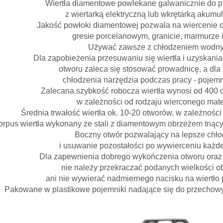
Wiertła diamentowe powlekane galwanicznie do p
z wiertarką elektryczną lub wkrętarką akumu
Jakość powłoki diamentowej pozwala na wiercenie o
gresie porcelanowym, granicie, marmurze i
Używać zawsze z chłodzeniem wodn
Dla zapobieżenia przesuwaniu się wiertła i uzyskan
otworu zaleca się stosować prowadnicę, a dla
chłodzenia narzędzia podczas pracy - pojem
Zalecana szybkość robocza wiertła wynosi od 400 
w zależności od rodzaju wierconego mate
Średnia trwałość wiertła ok. 10-20 otworów, w zależności
orpus wiertła wykonany ze stali z diamentowym obrzeżem tną
Boczny otwór pozwalający na lepsze chło
i usuwanie pozostałości po wywierceniu każd
Dla zapewnienia dobrego wykończenia otworu oraz t
nie należy przekraczać podanych wielkości o
ani nie wywierać nadmiernego nacisku na wiertło 
Pakowane w plastikowe pojemniki nadające się do przechow