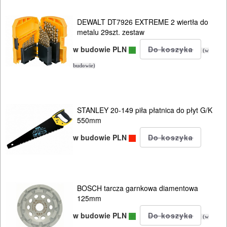
PROSTOWNIKI
I
DEWALT DT7926 EXTREME 2 wiertła do
OSPRZĘT
metalu 29szt. zestaw
w budowie PLN
(w
AGREGATY
budowie)
PRĄDOWE
ODZIEŻ
STANLEY 20-149 piła płatnica do płyt G/K
ROBOCZA
550mm
I
w budowie PLN
BHP
SPRZĘT
AGD
BOSCH tarcza garnkowa diamentowa
125mm
OGRODNICZE
w budowie PLN
(w
NARZĘDZIA