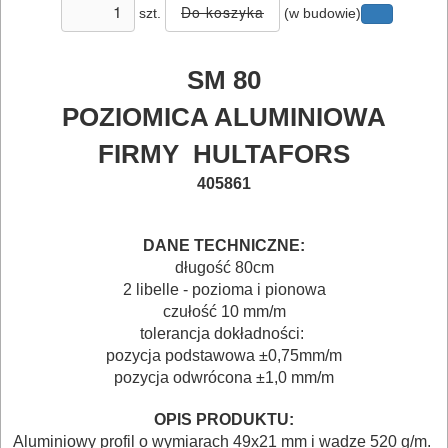
szt.
(w budowie)
MAGAZYNOWANIE
I
SM 80
TRANSPORTOWANIE
POZIOMICA ALUMINIOWA
POMIAROWE
FIRMY HULTAFORS
NARZĘDZIA
405861
BUDOWLANE
I
DANE TECHNICZNE:
długość 80cm
ELEKTRY..
2 libelle - pozioma i pionowa
czułość 10 mm/m
GLAZURNICZE
tolerancja dokładności:
AKCESORIA
pozycja podstawowa ±0,75mm/m
pozycja odwrócona ±1,0 mm/m
MASZYNKI
URZĄDZENIA
OPIS PRODUKTU:
Aluminiowy profil o wymiarach 49x21 mm i wadze 520 g/m.