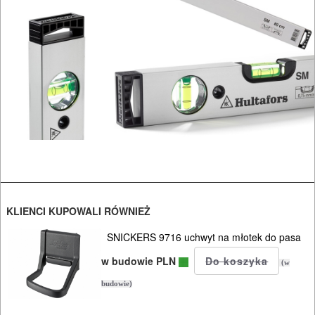
OSPRZĘT
HYDRAULICZNE
NARZĘDZIA
INSTALACYJNE,
PALNIKI
PNEUMATYCZNE
AKCESORIA
KOMPRESORY
NARZĘDZIA
KLIENCI KUPOWALI RÓWNIEŻ
SNICKERS 9716 uchwyt na młotek do pasa
SPAWALNICTWO
w budowie PLN
(w
URZĄDZENIA
budowie)
ROZRUCHOWE