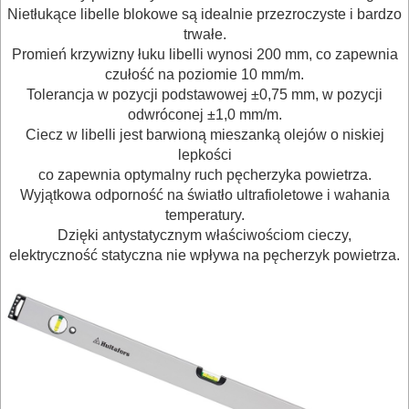
BUDOWLANE
Nietłukące libelle blokowe są idealnie przezroczyste i bardzo
trwałe.
MASZYNY
Promień krzywizny łuku libelli wynosi 200 mm, co zapewnia
NARZĘDZIA
czułość na poziomie 10 mm/m.
BRUKARSKIE
Tolerancja w pozycji podstawowej ±0,75 mm, w pozycji
odwróconej ±1,0 mm/m.
Ciecz w libelli jest barwioną mieszanką olejów o niskiej
OBRÓBKA
lepkości
DREWNA
co zapewnia optymalny ruch pęcherzyka powietrza.
Wyjątkowa odporność na światło ultrafioletowe i wahania
OBRÓBKA
temperatury.
METALU
Dzięki antystatycznym właściwościom cieczy,
elektryczność statyczna nie wpływa na pęcherzyk powietrza.
WARSZTATOWE
I
RĘCZNE
NARZĘDZIA
I