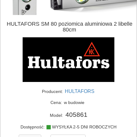
HULTAFORS SM 80 poziomica aluminiowa 2 libelle
80cm
ELEKTRONARZĘDZIA
SIECIOWE
ELEKTRONARZĘDZIA
AKUMULATOROWE
HULTAFORS
Producent:
OSPRZĘT
Cena:
w budowie
I
405861
AKCESORIA
Model:
DO
Dostępność:
WYSYŁKA 2-5 DNI ROBOCZYCH
ELEKTRONARZĘDZI