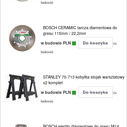
budowie)
PILARKI-
KOSIARKI-
KOSY
BOSCH CERAMIC tarcza diamentowa do
MYJKI
gresu 115mm / 22,2mm
CIŚNIENIOWE
w budowie PLN
(w
budowie)
STANLEY 70-713 kobyłka stojak warsztatowy
x2 komplet
w budowie PLN
(w
budowie)
BOSCH wiertło diamentowe do gresu M14