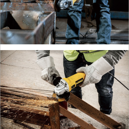
AKCESORIA
KOMPRESORY
NARZĘDZIA
SPAWALNICTWO
URZĄDZENIA
ROZRUCHOWE
PROSTOWNIKI
I
OSPRZĘT
AGREGATY
PRĄDOWE
ODZIEŻ
ROBOCZA