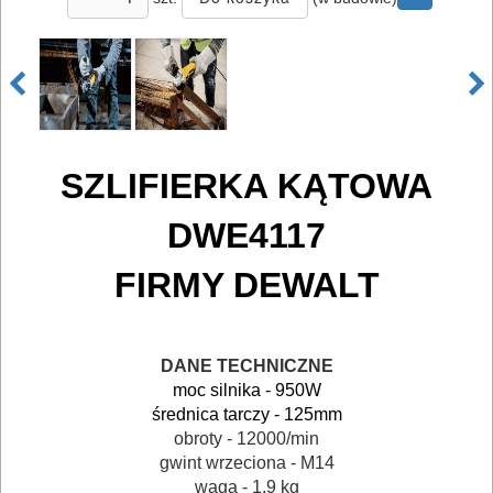
ELEKTRONARZĘDZIA
AKUMULATOROWE
OSPRZĘT
I
AKCESORIA
SZLIFIERKA KĄTOWA
DO
DWE4117
ELEKTRONARZĘDZI
FIRMY DEWALT
MAGAZYNOWANIE
I
TRANSPORTOWANIE
DANE TECHNICZNE
moc silnika - 950W
POMIAROWE
średnica tarczy - 125mm
NARZĘDZIA
obroty - 12000/min
gwint wrzeciona - M14
BUDOWLANE
waga - 1,9 kg