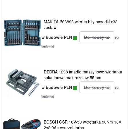
MAKITA B66896 wiertła bity nasadki x33
zestaw
w budowie PLN
(w
budowie)
DEDRA 1298 imadło maszynowe wiertarka
kolumnowa max rozstaw 55mm
w budowie PLN
(w
budowie)
BOSCH GSR 18V-50 wkrętarka 50Nm 18V
2x2,0Ah osprzęt torba