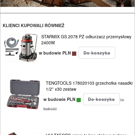
I
BHP
KLIENCI KUPOWALI RÓWNIEŻ
SPRZĘT
STARMIX GS 2078 PZ odkurzacz przemysłowy
AGD
2400W
OGRODNICZE
w budowie PLN
NARZĘDZIA
PILARKI-
KOSIARKI-
TENGTOOLS 178020103 grzechotka nasadki
1/2'' x30 zestaw
KOSY
w budowie PLN
MYJKI
(w
CIŚNIENIOWE
budowie)