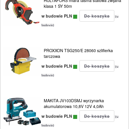
HULTAFORS miara taśma stalowa zwijana
klasa 1 SY 50m
w budowie PLN
(w
budowie)
PROXXON TSG250/E 28060 szlifierka
tarczowa
w budowie PLN
(w
budowie)
MAKITA JV103DSMJ wyrzynarka
akumulatorowa 10,8V 12V 4,0Ah
w budowie PLN
(w
budowie)