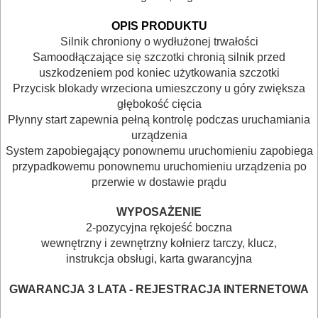
I
OPIS PRODUKTU
ELEKTRY..
Silnik chroniony o wydłużonej trwałości
Samoodłączające się szczotki chronią silnik przed
GLAZURNICZE
uszkodzeniem pod koniec użytkowania szczotki
AKCESORIA
Przycisk blokady wrzeciona umieszczony u góry zwiększa
głębokość cięcia
MASZYNKI
Płynny start zapewnia pełną kontrolę podczas uruchamiania
URZĄDZENIA
urządzenia
System zapobiegający ponownemu uruchomieniu zapobiega
BUDOWLANE
przypadkowemu ponownemu uruchomieniu urządzenia po
przerwie w dostawie prądu
MASZYNY
NARZĘDZIA
WYPOSAŻENIE
BRUKARSKIE
2-pozycyjna rękojeść boczna
wewnętrzny i zewnętrzny kołnierz tarczy,
klucz
,
instrukcja obsługi, karta gwarancyjna
OBRÓBKA
DREWNA
GWARANCJA
3 LATA - REJESTRACJA INTERNETOWA