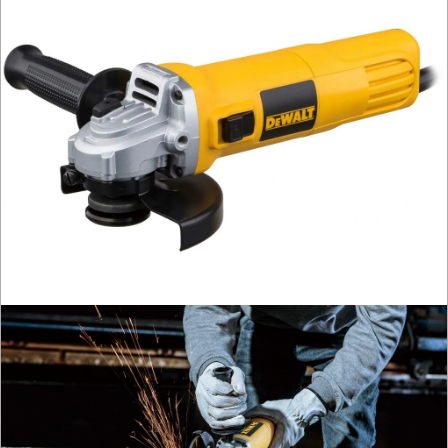
OBRÓBKA
METALU
WARSZTATOWE
I
RĘCZNE
NARZĘDZIA
I
OSPRZĘT
HYDRAULICZNE
NARZĘDZIA
INSTALACYJNE,
PALNIKI
PNEUMATYCZNE