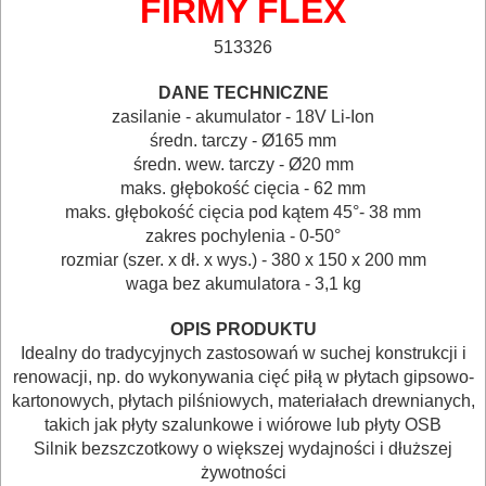
FIRMY FLEX
513326
DANE TECHNICZNE
zasilanie
- akumulator - 18V Li-Ion
średn. tarczy - Ø165 mm
średn. wew. tarczy -
Ø
20 mm
maks. głębokość cięcia - 62 mm
ELEKTRONARZĘDZIA
maks. głębokość cięcia pod kątem 45°- 38 mm
SIECIOWE
zakres pochylenia - 0-50°
rozmiar (szer. x dł. x wys.) - 380 x 150 x 200 mm
ELEKTRONARZĘDZIA
waga bez akumulatora - 3,1 kg
AKUMULATOROWE
OPIS PRODUKTU
Idealny do tradycyjnych zastosowań w suchej konstrukcji i
OSPRZĘT
renowacji, np. do wykonywania cięć piłą w płytach gipsowo-
I
kartonowych, płytach pilśniowych, materiałach drewnianych,
takich jak płyty szalunkowe i wiórowe lub płyty OSB
AKCESORIA
Silnik bezszczotkowy o większej wydajności i dłuższej
DO
żywotności