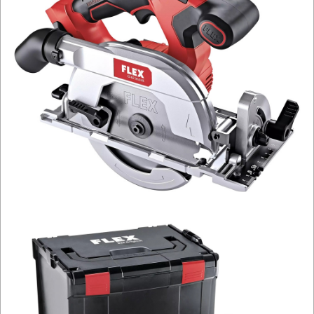
PROSTOWNIKI
I
OSPRZĘT
AGREGATY
PRĄDOWE
ODZIEŻ
ROBOCZA
I
BHP
SPRZĘT
AGD
OGRODNICZE