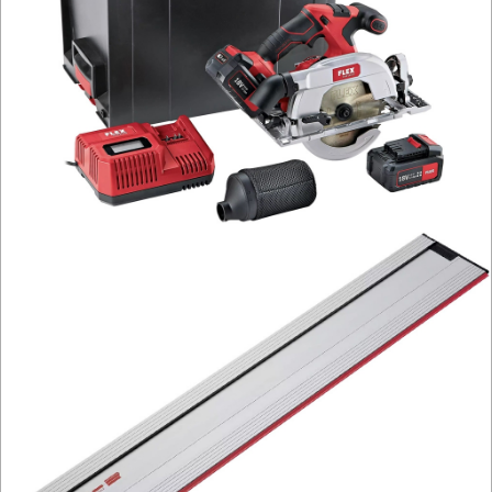
NARZĘDZIA
PILARKI-
KOSIARKI-
KOSY
MYJKI
CIŚNIENIOWE