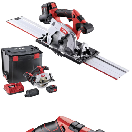
I
OSPRZĘT
HYDRAULICZNE
NARZĘDZIA
INSTALACYJNE,
PALNIKI
PNEUMATYCZNE
AKCESORIA
KOMPRESORY
NARZĘDZIA
SPAWALNICTWO
URZĄDZENIA
ROZRUCHOWE