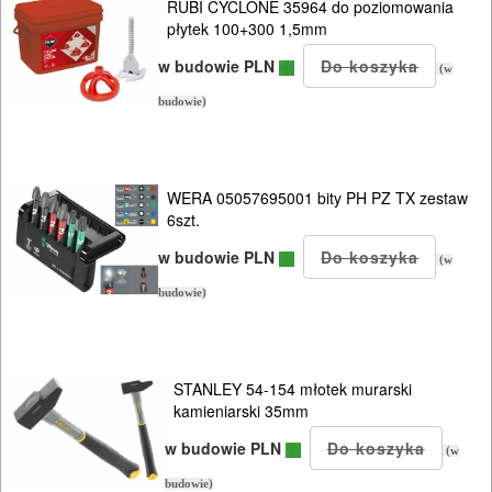
RUBI CYCLONE 35964 do poziomowania
płytek 100+300 1,5mm
w budowie PLN
(w
budowie)
WERA 05057695001 bity PH PZ TX zestaw
6szt.
w budowie PLN
(w
budowie)
STANLEY 54-154 młotek murarski
kamieniarski 35mm
w budowie PLN
(w
budowie)