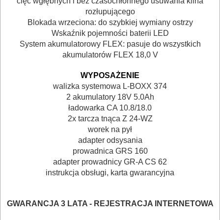
cięć wgłębnych i bez czasochłonnego usuwania klina
rozłupującego
BUDOWLANE
Blokada wrzeciona: do szybkiej wymiany ostrzy
MASZYNY
Wskaźnik pojemności baterii LED
System akumulatorowy FLEX: pasuje do wszystkich
NARZĘDZIA
akumulatorów FLEX 18,0 V
BRUKARSKIE
WYPOSAŻENIE
OBRÓBKA
walizka systemowa L-BOXX 374
2 akumulatory 18V 5.0Ah
DREWNA
ładowarka CA 10.8/18.0
2x tarcza tnąca Z 24-WZ
OBRÓBKA
worek na pył
METALU
adapter odsysania
prowadnica GRS 160
WARSZTATOWE
adapter prowadnicy GR-A CS 62
instrukcja obsługi, karta gwarancyjna
I
RĘCZNE
GWARANCJA 3 LATA - REJESTRACJA INTERNETOWA
NARZĘDZIA