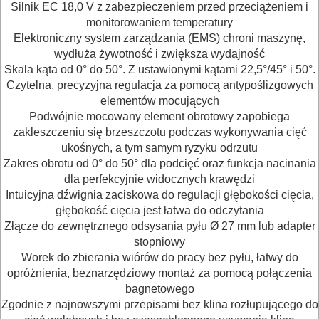
Silnik EC 18,0 V z zabezpieczeniem przed przeciążeniem i
ELEKTRONARZĘDZI
monitorowaniem temperatury
Elektroniczny system zarządzania (EMS) chroni maszynę,
MAGAZYNOWANIE
wydłuża żywotność i zwiększa wydajność
I
Skala kąta od 0° do 50°. Z ustawionymi kątami 22,5°/45° i 50°.
TRANSPORTOWANIE
Czytelna, precyzyjna regulacja za pomocą antypoślizgowych
elementów mocujących
Podwójnie mocowany element obrotowy zapobiega
POMIAROWE
zakleszczeniu się brzeszczotu podczas wykonywania cięć
NARZĘDZIA
ukośnych, a tym samym ryzyku odrzutu
BUDOWLANE
Zakres obrotu od 0° do 50° dla podcięć oraz funkcja nacinania
dla perfekcyjnie widocznych krawędzi
I
Intuicyjna dźwignia zaciskowa do regulacji głębokości cięcia,
ELEKTRY..
głębokość cięcia jest łatwa do odczytania
Złącze do zewnętrznego odsysania pyłu Ø 27 mm lub adapter
GLAZURNICZE
stopniowy
Worek do zbierania wiórów do pracy bez pyłu, łatwy do
AKCESORIA
opróżnienia, beznarzędziowy montaż za pomocą połączenia
MASZYNKI
bagnetowego
Zgodnie z najnowszymi przepisami bez klina rozłupującego do
URZĄDZENIA