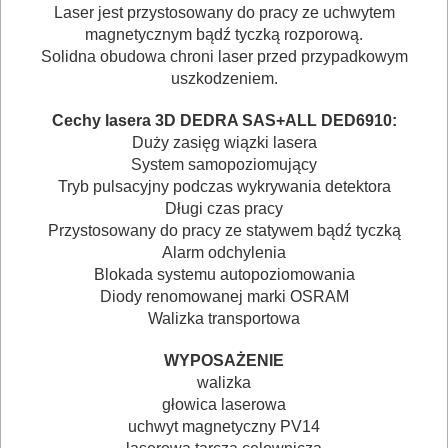
BUDOWLANE
Laser jest przystosowany do pracy ze uchwytem
MASZYNY
magnetycznym bądź tyczką rozporową.
Solidna obudowa chroni laser przed przypadkowym
NARZĘDZIA
uszkodzeniem.
BRUKARSKIE
Cechy lasera 3D DEDRA SAS+ALL DED6910:
OBRÓBKA
Duży zasięg wiązki lasera
System samopoziomujący
DREWNA
Tryb pulsacyjny podczas wykrywania detektora
Długi czas pracy
OBRÓBKA
Przystosowany do pracy ze statywem bądź tyczką
METALU
Alarm odchylenia
Blokada systemu autopoziomowania
Diody renomowanej marki OSRAM
WARSZTATOWE
Walizka transportowa
I
RĘCZNE
WYPOSAŻENIE
walizka
NARZĘDZIA
głowica laserowa
I
uchwyt magnetyczny PV14