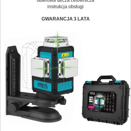
laserowa tarcza celownicza
OSPRZĘT
instrukcja obsługi
HYDRAULICZNE
GWARANCJA 3 LATA
NARZĘDZIA
INSTALACYJNE,
PALNIKI
PNEUMATYCZNE
AKCESORIA
KOMPRESORY
NARZĘDZIA
SPAWALNICTWO
URZĄDZENIA
ROZRUCHOWE
PROSTOWNIKI