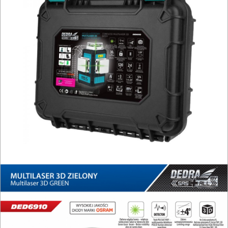
PILARKI-
KOSIARKI-
KOSY
MYJKI
CIŚNIENIOWE