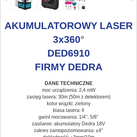
AKUMULATOROWY LASER
3x360
°
ELEKTRONARZĘDZIA
DED6910
SIECIOWE
FIRMY DEDRA
ELEKTRONARZĘDZIA
AKUMULATOROWE
DANE TECHNICZNE
moc urządzenia: 2,4 mW
OSPRZĘT
zasięg lasera: 30m (50m z detektorem)
I
kolor wiązki: zielony
klasa lasera: II
AKCESORIA
gwint mocowania: 1/4"; 5/8"
DO
zasilanie: akumulatory Dedra 18V
zakres samopoziomowania: ±4
°
ELEKTRONARZĘDZI