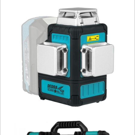
I
OSPRZĘT
AGREGATY
PRĄDOWE
ODZIEŻ
ROBOCZA
I
BHP
SPRZĘT
AGD
OGRODNICZE
NARZĘDZIA