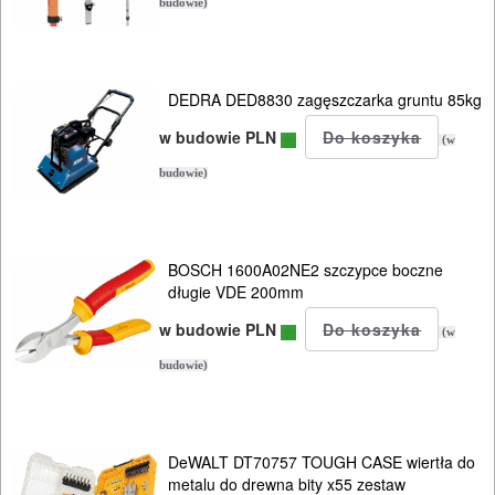
budowie)
DEDRA DED8830 zagęszczarka gruntu 85kg
w budowie PLN
(w
budowie)
BOSCH 1600A02NE2 szczypce boczne
długie VDE 200mm
w budowie PLN
(w
budowie)
DeWALT DT70757 TOUGH CASE wiertła do
metalu do drewna bity x55 zestaw