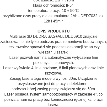
dokładność: ±3mm/10m
klasa ochronności: IP54
MAGAZYNOWANIE
temperatura pracy: -10 + 50
°
C
I
przybliżone czas pracy dla akumulatora 2Ah - DED7032: ok.
12h i 45min
TRANSPORTOWANIE
OPIS PRODUKTU
POMIAROWE
Multilaser 3D DEDRA SAS+ALL DED6910 znajdzie
NARZĘDZIA
zastosowanie nie tylko podczas prac remontowo budowlanych,
lecz również sprawdzi się podczas dekoracji ścian czy
BUDOWLANE
wieszaniu szafek.
I
Laser pozwoli nam na automatyczne wytyczenie linii
ELEKTRY..
poziomych i pionowych.
Laser wyświetla 4 linie poziome, 8 linii pionowych oraz linie
krzyżowe.
GLAZURNICZE
Zasięg lasera tego modelu wynosi 30m. Urządzenie
AKCESORIA
przystosowane jest do pracy z detektorem,
MASZYNKI
podczas której zasięg pracy zwiększa się do 50m.
Laser posiada system samopoziomujący w zakresie 4°, co
URZĄDZENIA
pozwala nam na pracę bez konieczności ręcznej kalibracji
lasera.