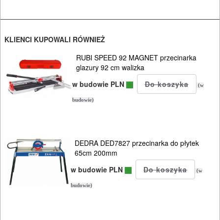
OSPRZĘT
HYDRAULICZNE
NARZĘDZIA
KLIENCI KUPOWALI RÓWNIEŻ
INSTALACYJNE,
RUBI SPEED 92 MAGNET przecinarka
glazury 92 cm walizka
PALNIKI
w budowie PLN
(w
PNEUMATYCZNE
budowie)
AKCESORIA
KOMPRESORY
NARZĘDZIA
DEDRA DED7827 przecinarka do płytek
65cm 200mm
SPAWALNICTWO
w budowie PLN
(w
URZĄDZENIA
budowie)
ROZRUCHOWE
PROSTOWNIKI