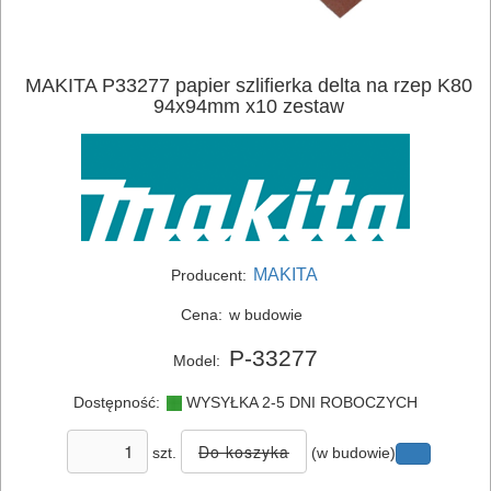
MAKITA P33277 papier szlifierka delta na rzep K80
94x94mm x10 zestaw
ELEKTRONARZĘDZIA
SIECIOWE
ELEKTRONARZĘDZIA
MAKITA
Producent:
AKUMULATOROWE
Cena:
w budowie
OSPRZĘT
P-33277
Model:
I
AKCESORIA
Dostępność:
WYSYŁKA 2-5 DNI ROBOCZYCH
DO
szt.
(w budowie)
ELEKTRONARZĘDZI