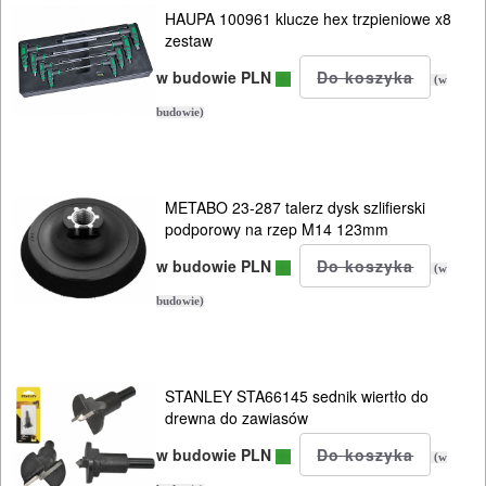
HAUPA 100961 klucze hex trzpieniowe x8
I
zestaw
OSPRZĘT
w budowie PLN
(w
AGREGATY
budowie)
PRĄDOWE
ODZIEŻ
METABO 23-287 talerz dysk szlifierski
ROBOCZA
podporowy na rzep M14 123mm
I
w budowie PLN
(w
BHP
budowie)
SPRZĘT
AGD
STANLEY STA66145 sednik wiertło do
drewna do zawiasów
OGRODNICZE
w budowie PLN
NARZĘDZIA
(w