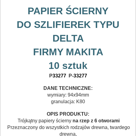
MAGAZYNOWANIE
PAPIER ŚCIERNY
I
DO SZLIFIEREK TYPU
TRANSPORTOWANIE
DELTA
POMIAROWE
FIRMY MAKITA
NARZĘDZIA
BUDOWLANE
10 sztuk
I
P
33277
P-
33277
ELEKTRY..
DANE TECHNICZNE:
GLAZURNICZE
wymiary: 94x94mm
granulacja: K80
AKCESORIA
MASZYNKI
OPIS PRODUKTU:
URZĄDZENIA
Trójkątny papiery ścierny
na rzep z 6 otworami
Przeznaczony do wszystkich rodzajów drewna, twardego
drewna,