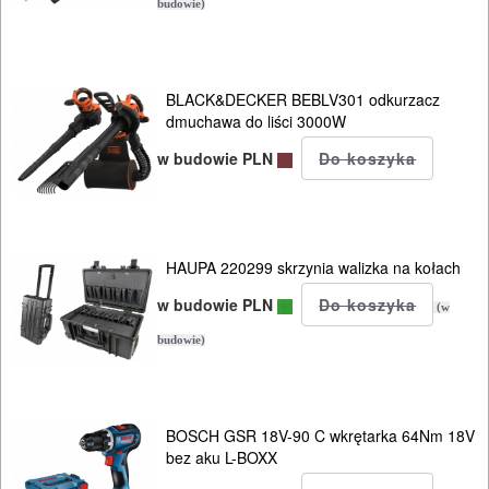
PILARKI-
budowie)
KOSIARKI-
KOSY
BLACK&DECKER BEBLV301 odkurzacz
MYJKI
dmuchawa do liści 3000W
CIŚNIENIOWE
w budowie PLN
HAUPA 220299 skrzynia walizka na kołach
w budowie PLN
(w
budowie)
BOSCH GSR 18V-90 C wkrętarka 64Nm 18V
bez aku L-BOXX