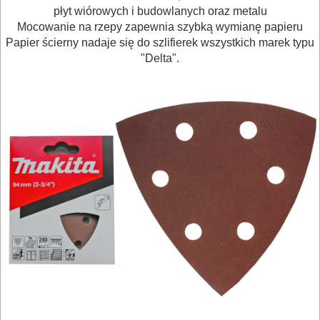
BUDOWLANE
płyt wiórowych i budowlanych oraz metalu
MASZYNY
Mocowanie na rzepy zapewnia szybką wymianę papieru
NARZĘDZIA
Papier ścierny nadaje się do szlifierek wszystkich marek typu
"Delta".
BRUKARSKIE
OBRÓBKA
DREWNA
OBRÓBKA
METALU
WARSZTATOWE
I
RĘCZNE
NARZĘDZIA
I