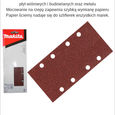
OBRÓBKA
płyt wiórowych i budowlanych oraz metalu
Mocowanie na rzepy zapewnia szybką wymianę papieru
DREWNA
Papier ścierny nadaje się do szlifierek wszystkich marek.
OBRÓBKA
METALU
WARSZTATOWE
I
RĘCZNE
NARZĘDZIA
I
OSPRZĘT
HYDRAULICZNE
NARZĘDZIA
INSTALACYJNE,