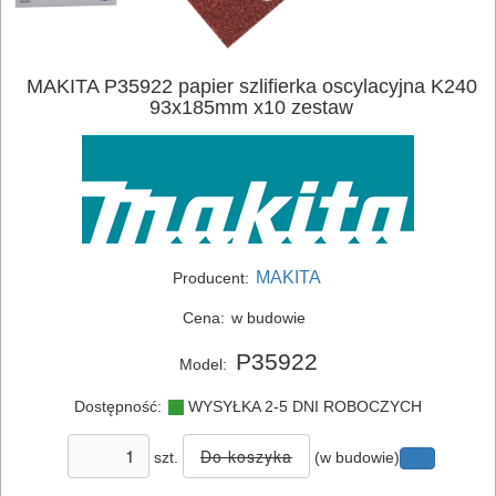
ELEKTRONARZĘDZIA
SIECIOWE
MAKITA P35922 papier szlifierka oscylacyjna K240
93x185mm x10 zestaw
ELEKTRONARZĘDZIA
AKUMULATOROWE
OSPRZĘT
I
AKCESORIA
MAKITA
Producent:
DO
Cena:
w budowie
ELEKTRONARZĘDZI
P35922
Model:
MAGAZYNOWANIE
Dostępność:
WYSYŁKA 2-5 DNI ROBOCZYCH
I
TRANSPORTOWANIE
szt.
(w budowie)