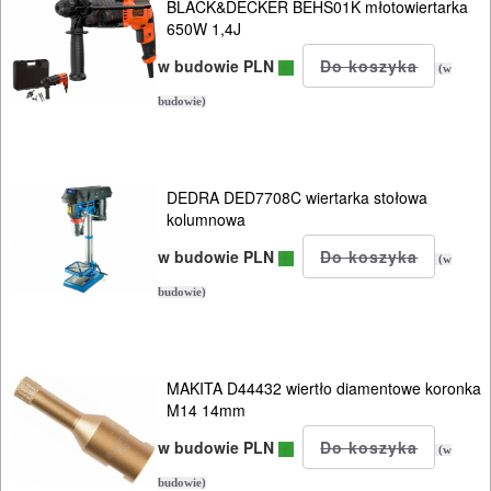
PRĄDOWE
BLACK&DECKER BEHS01K młotowiertarka
650W 1,4J
ODZIEŻ
w budowie PLN
(w
ROBOCZA
budowie)
I
BHP
DEDRA DED7708C wiertarka stołowa
SPRZĘT
kolumnowa
AGD
w budowie PLN
(w
OGRODNICZE
budowie)
NARZĘDZIA
PILARKI-
MAKITA D44432 wiertło diamentowe koronka
KOSIARKI-
M14 14mm
KOSY
w budowie PLN
(w
MYJKI
budowie)