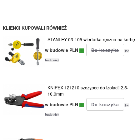
PALNIKI
PNEUMATYCZNE
KLIENCI KUPOWALI RÓWNIEŻ
AKCESORIA
KOMPRESORY
STANLEY 03-105 wiertarka ręczna na korbę
NARZĘDZIA
w budowie PLN
(w
budowie)
SPAWALNICTWO
URZĄDZENIA
KNIPEX 121210 szczypce do izolacji 2,5-
ROZRUCHOWE
10,0mm
PROSTOWNIKI
w budowie PLN
(w
I
budowie)
OSPRZĘT
AGREGATY