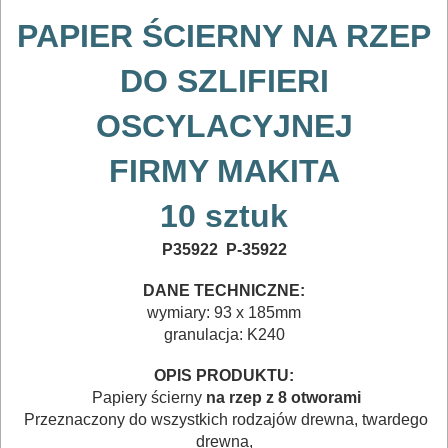
POMIAROWE
PAPIER ŚCIERNY
NA RZEP
NARZĘDZIA
DO SZLIFIERI
BUDOWLANE
I
OSCYLACYJNEJ
ELEKTRY..
FIRMY MAKITA
GLAZURNICZE
10 sztuk
AKCESORIA
MASZYNKI
P35922
P-35922
URZĄDZENIA
DANE TECHNICZNE:
wymiary: 93 x 185mm
BUDOWLANE
granulacja: K240
MASZYNY
OPIS PRODUKTU:
NARZĘDZIA
Papiery ścierny
na rzep z 8 otworami
BRUKARSKIE
Przeznaczony do wszystkich rodzajów drewna, twardego
drewna,