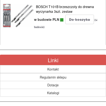
MYJKI
BOSCH T101B brzeszczoty do drewna
CIŚNIENIOWE
wyrzynarka 3szt. zestaw
w budowie PLN
(w
budowie)
Linki
Kontakt
Regulamin sklepu
Dotacje
Katalogi