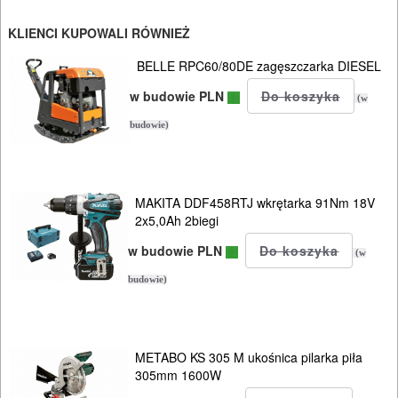
INSTALACYJNE,
KLIENCI KUPOWALI RÓWNIEŻ
PALNIKI
BELLE RPC60/80DE zagęszczarka DIESEL
PNEUMATYCZNE
w budowie PLN
(w
AKCESORIA
budowie)
KOMPRESORY
NARZĘDZIA
MAKITA DDF458RTJ wkrętarka 91Nm 18V
SPAWALNICTWO
2x5,0Ah 2biegi
URZĄDZENIA
w budowie PLN
(w
ROZRUCHOWE
budowie)
PROSTOWNIKI
I
METABO KS 305 M ukośnica pilarka piła
OSPRZĘT
305mm 1600W