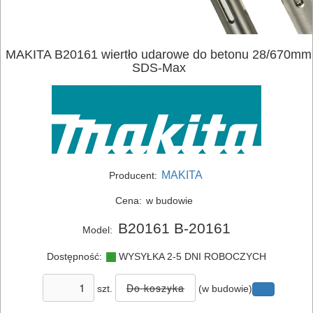
ELEKTRONARZĘDZIA
MAKITA B20161 wiertło udarowe do betonu 28/670mm
SIECIOWE
SDS-Max
ELEKTRONARZĘDZIA
AKUMULATOROWE
OSPRZĘT
I
MAKITA
Producent:
AKCESORIA
Cena:
w budowie
DO
B20161 B-20161
Model:
ELEKTRONARZĘDZI
Dostępność:
WYSYŁKA 2-5 DNI ROBOCZYCH
MAGAZYNOWANIE
I
szt.
(w budowie)