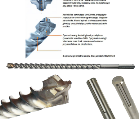
BRUKARSKIE
OBRÓBKA
DREWNA
OBRÓBKA
METALU
WARSZTATOWE
I
RĘCZNE
NARZĘDZIA
I
OSPRZĘT
HYDRAULICZNE
NARZĘDZIA