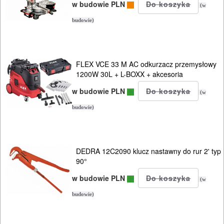
AGREGATY
w budowie PLN
(w
PRĄDOWE
budowie)
ODZIEŻ
ROBOCZA
FLEX VCE 33 M AC odkurzacz przemysłowy
I
1200W 30L + L-BOXX + akcesoria
BHP
w budowie PLN
(w
budowie)
SPRZĘT
AGD
OGRODNICZE
DEDRA 12C2090 klucz nastawny do rur 2' typ
90°
NARZĘDZIA
w budowie PLN
PILARKI-
(w
budowie)
KOSIARKI-
KOSY