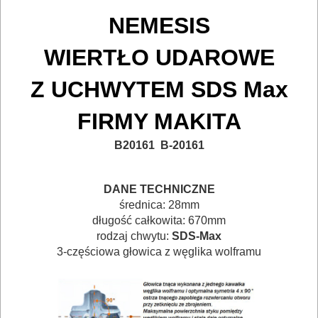
TRANSPORTOWANIE
NEMESIS
POMIAROWE
NARZĘDZIA
WIERTŁO UDAROWE
BUDOWLANE
Z UCHWYTEM SDS Max
I
FIRMY MAKITA
ELEKTRY..
B20161 B-20161
GLAZURNICZE
AKCESORIA
DANE TECHNICZNE
MASZYNKI
średnica: 28mm
URZĄDZENIA
długość całkowita: 670mm
rodzaj chwytu:
SDS-Max
BUDOWLANE
3-częściowa głowica z węglika wolframu
MASZYNY
NARZĘDZIA