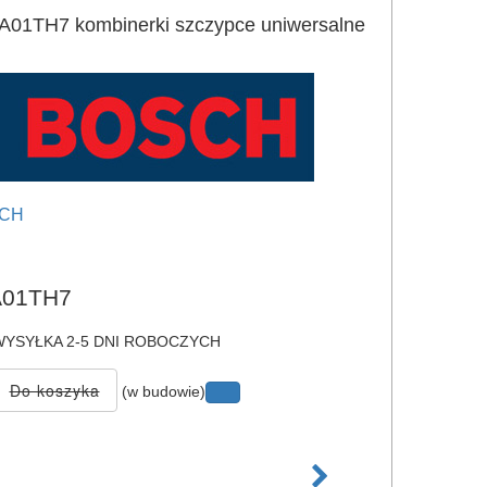
01TH7 kombinerki szczypce uniwersalne
CH
e
01TH7
YSYŁKA 2-5 DNI ROBOCZYCH
(w budowie)