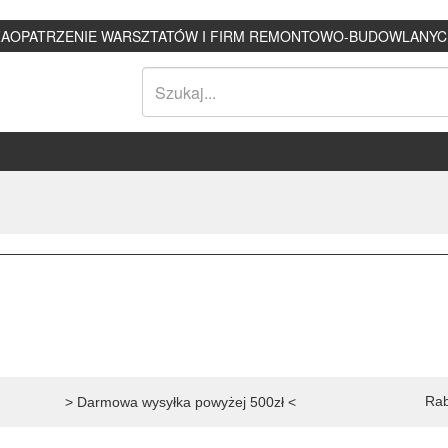
ZAOPATRZENIE WARSZTATÓW I FIRM REMONTOWO-BUDOWLANYC
Rab
> Darmowa wysyłka powyżej 500zł <