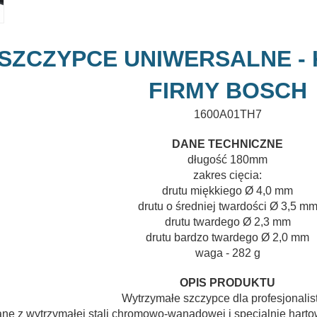
SZCZYPCE UNIWERSALNE -
FIRMY
BOSCH
1600A01TH7
DANE TECHNICZNE
długość 180mm
zakres cięcia:
drutu miękkiego
Ø
4,0 mm
drutu o średniej twardości
Ø
3,5 m
drutu
twardego
Ø
2,3 mm
drutu bardzo twardego
Ø
2,0 mm
waga - 282 g
OPIS PRODUKTU
Wytrzymałe szczypce dla profesjonali
ne z wytrzymałej stali chromowo-wanadowej i specjalnie hartow