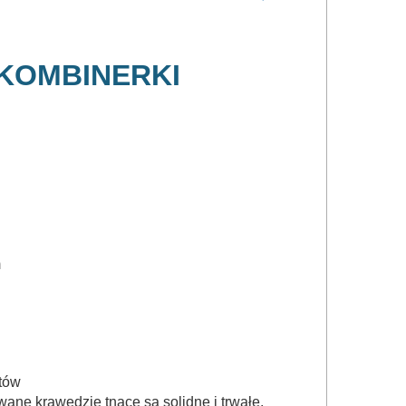
 KOMBINERKI
m
stów
ane krawędzie tnące są solidne i trwałe.