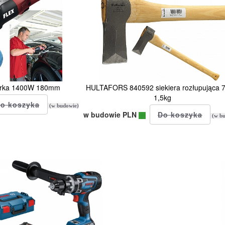
erka 1400W 180mm
HULTAFORS 840592 siekiera rozłupująca 
1,5kg
(w budowie)
w budowie PLN
(w bu