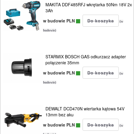
MAKITA DDF485RFJ wkrętarka 50Nm 18V 2x
OSPRZĘT
3Ah
AGREGATY
w budowie PLN
(w
PRĄDOWE
budowie)
ODZIEŻ
ROBOCZA
STARMIX BOSCH GAS odkurzacz adapter
I
połączenie 35mm
BHP
w budowie PLN
(w
budowie)
SPRZĘT
AGD
OGRODNICZE
DEWALT DCD470N wiertarka kątowa 54V
13mm bez aku
NARZĘDZIA
w budowie PLN
PILARKI-
(w