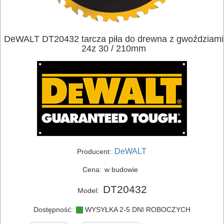
DeWALT DT20432 tarcza piła do drewna z gwoździami
24z 30 / 210mm
ELEKTRONARZĘDZIA
SIECIOWE
ELEKTRONARZĘDZIA
AKUMULATOROWE
OSPRZĘT
I
DeWALT
Producent:
AKCESORIA
Cena:
w budowie
DO
DT20432
Model:
ELEKTRONARZĘDZI
Dostępność:
WYSYŁKA 2-5 DNI ROBOCZYCH
MAGAZYNOWANIE