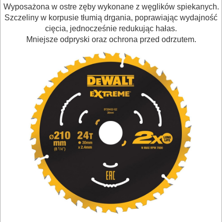
Wyposażona w ostre zęby wykonane z węglików spiekanych.
NARZĘDZIA
Szczeliny w korpusie tłumią drgania, poprawiając wydajność
BRUKARSKIE
cięcia, jednocześnie redukując hałas.
Mniejsze odpryski oraz ochrona przed odrzutem.
OBRÓBKA
DREWNA
OBRÓBKA
METALU
WARSZTATOWE
I
RĘCZNE
NARZĘDZIA
I
OSPRZĘT