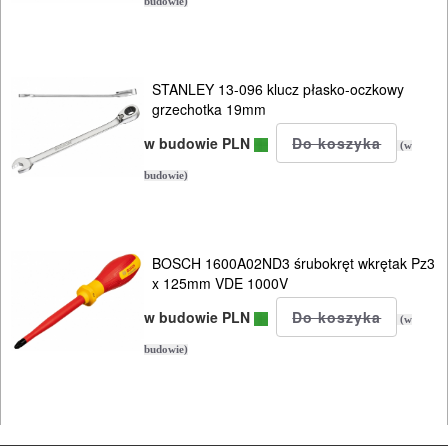
KOSIARKI-
budowie)
KOSY
MYJKI
STANLEY 13-096 klucz płasko-oczkowy
CIŚNIENIOWE
grzechotka 19mm
w budowie PLN
(w
budowie)
BOSCH 1600A02ND3 śrubokręt wkrętak Pz3
x 125mm VDE 1000V
w budowie PLN
(w
budowie)