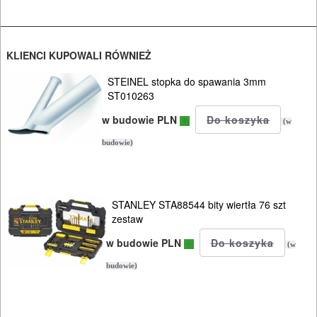
HYDRAULICZNE
NARZĘDZIA
INSTALACYJNE,
KLIENCI KUPOWALI RÓWNIEŻ
PALNIKI
STEINEL stopka do spawania 3mm
ST010263
PNEUMATYCZNE
w budowie PLN
(w
AKCESORIA
budowie)
KOMPRESORY
NARZĘDZIA
STANLEY STA88544 bity wiertła 76 szt
SPAWALNICTWO
zestaw
URZĄDZENIA
w budowie PLN
(w
ROZRUCHOWE
budowie)
PROSTOWNIKI
I