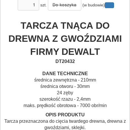
szt.
(w budowie)
I
TRANSPORTOWANIE
TARCZA TNĄCA
DO
POMIAROWE
DREWNA Z GWOŹDZIAMI
NARZĘDZIA
BUDOWLANE
FIRMY DEWALT
I
DT20432
ELEKTRY..
DANE TECHNICZNE
GLAZURNICZE
średnica zewnętrzna - 210mm
średnica otworu - 30mm
AKCESORIA
24 zęby
MASZYNKI
szerokość rzazu - 2,4mm
URZĄDZENIA
maks. prędkość obrotowa - 7000 obr/min
OPIS PRODUKTU
BUDOWLANE
Tarcza przeznaczona do cięcia twardego drewna, drewna z
gwoździami, sklejki.
MASZYNY