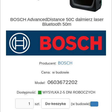
BOSCH AdvancedDistance 50C dalmierz laser
Bluetooth 50m
BOSCH
Producent:
Cena:
w budowie
0603672202
Model:
Dostępność:
WYSYŁKA 2-5 DNI ROBOCZYCH
ELEKTRONARZĘDZIA
szt.
(w budowie)
SIECIOWE