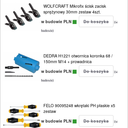
WOLFCRAFT Mikrofix ścisk zacisk
sprężynowy 30mm zestaw 4szt.
w budowie PLN
(w
budowie)
DEDRA H1221 otwornica koronka 68 /
150mm M14 + prowadnica
w budowie PLN
(w
budowie)
FELO 90095248 wkrętaki PH płaskie x5
zestaw
w budowie PLN
(w