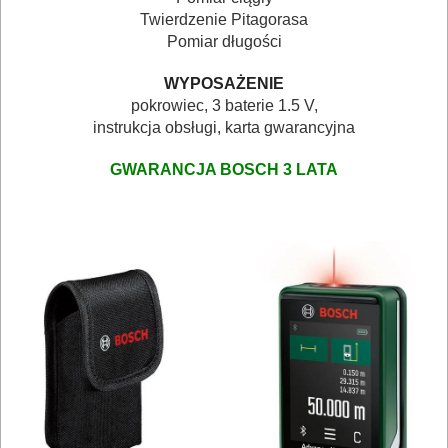
Twierdzenie Pitagorasa
OBRÓBKA
Pomiar długości
METALU
WYPOSAŻENIE
WARSZTATOWE
pokrowiec, 3 baterie 1.5 V,
instrukcja obsługi, karta gwarancyjna
I
RĘCZNE
GWARANCJA BOSCH 3
LATA
NARZĘDZIA
I
OSPRZĘT
HYDRAULICZNE
NARZĘDZIA
INSTALACYJNE,
PALNIKI