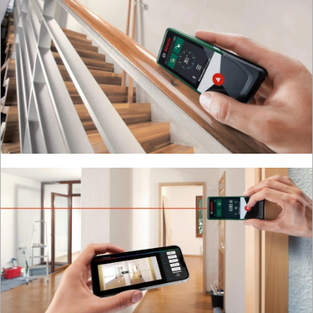
ROBOCZA
I
BHP
SPRZĘT
AGD
OGRODNICZE
NARZĘDZIA
PILARKI-
KOSIARKI-
KOSY
MYJKI
CIŚNIENIOWE