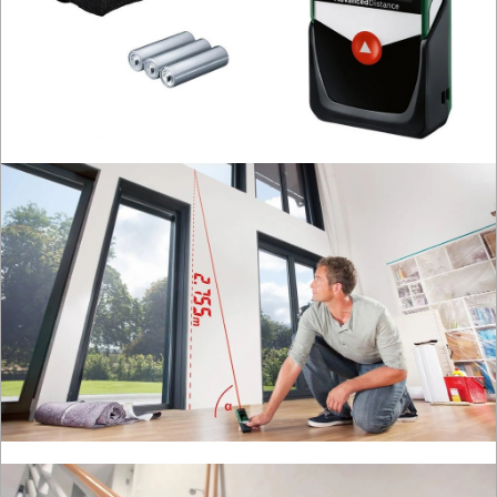
PNEUMATYCZNE
AKCESORIA
KOMPRESORY
NARZĘDZIA
SPAWALNICTWO
URZĄDZENIA
ROZRUCHOWE
PROSTOWNIKI
I
OSPRZĘT
AGREGATY
PRĄDOWE
ODZIEŻ