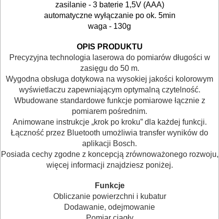
BUDOWLANE
zasilanie - 3 baterie 1,5V (AAA)
automatyczne wyłączanie po ok.
5min
I
waga - 130g
ELEKTRY..
OPIS PRODUKTU
GLAZURNICZE
Precyzyjna technologia laserowa do pomiarów długości w
zasięgu do 50 m.
AKCESORIA
Wygodna obsługa dotykowa na wysokiej jakości kolorowym
MASZYNKI
wyświetlaczu zapewniającym optymalną czytelność.
Wbudowane standardowe funkcje pomiarowe łącznie z
URZĄDZENIA
pomiarem pośrednim.
Animowane instrukcje „krok po kroku” dla każdej funkcji.
BUDOWLANE
Łączność przez Bluetooth umożliwia transfer wyników do
MASZYNY
aplikacji Bosch.
Posiada cechy zgodne z koncepcją zrównoważonego rozwoju,
NARZĘDZIA
więcej informacji znajdziesz poniżej.
BRUKARSKIE
Funkcje
OBRÓBKA
Obliczanie powierzchni i kubatur
Dodawanie, odejmowanie
DREWNA
Pomiar ciągły