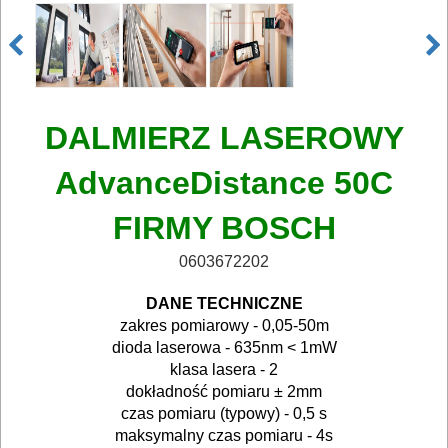
ELEKTRONARZĘDZIA
AKUMULATOROWE
OSPRZĘT
DALMIERZ LASEROWY
I
AdvanceDistance 50C
AKCESORIA
DO
FIRMY
BOSCH
ELEKTRONARZĘDZI
0603672202
MAGAZYNOWANIE
DANE TECHNICZNE
I
zakres pomiarowy - 0,05-50m
TRANSPORTOWANIE
dioda laserowa - 635nm < 1mW
klasa lasera - 2
dokładność pomiaru ± 2mm
POMIAROWE
czas pomiaru (typowy) - 0,5 s
NARZĘDZIA
maksymalny czas pomiaru - 4s