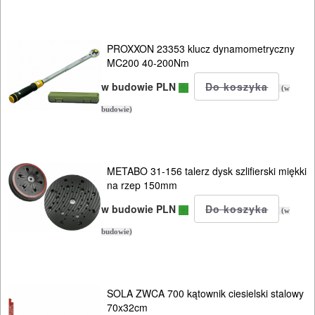
PRĄDOWE
ODZIEŻ
PROXXON 23353 klucz dynamometryczny
MC200 40-200Nm
ROBOCZA
w budowie PLN
I
(w
budowie)
BHP
SPRZĘT
AGD
METABO 31-156 talerz dysk szlifierski miękki
na rzep 150mm
OGRODNICZE
w budowie PLN
(w
NARZĘDZIA
budowie)
PILARKI-
KOSIARKI-
KOSY
SOLA ZWCA 700 kątownik ciesielski stalowy
70x32cm
MYJKI