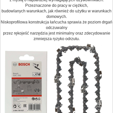
Przeznaczone do pracy w ciężkich,
OBRÓBKA
budowlanych warunkach, jak również do użytku w warunkach
DREWNA
domowych.
Niskoprofilowa konstrukcja łańcucha sprawia że poziom drgań
OBRÓBKA
odczuwalny
przez rękojeść narzędzia jest minimalny oraz zdecydowanie
METALU
zmniejsza ryzyko odrzutu.
WARSZTATOWE
I
RĘCZNE
NARZĘDZIA
I
OSPRZĘT
HYDRAULICZNE
NARZĘDZIA