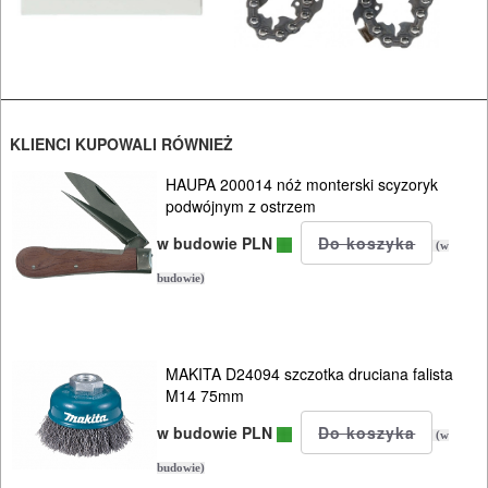
INSTALACYJNE,
PALNIKI
PNEUMATYCZNE
AKCESORIA
KLIENCI KUPOWALI RÓWNIEŻ
KOMPRESORY
HAUPA 200014 nóż monterski scyzoryk
NARZĘDZIA
podwójnym z ostrzem
SPAWALNICTWO
w budowie PLN
(w
budowie)
URZĄDZENIA
ROZRUCHOWE
PROSTOWNIKI
MAKITA D24094 szczotka druciana falista
I
M14 75mm
OSPRZĘT
w budowie PLN
(w
budowie)
AGREGATY