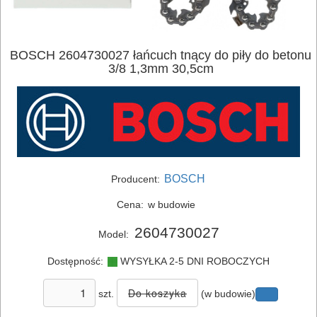
ELEKTRONARZĘDZIA
SIECIOWE
BOSCH 2604730027 łańcuch tnący do piły do betonu
3/8 1,3mm 30,5cm
ELEKTRONARZĘDZIA
AKUMULATOROWE
OSPRZĘT
I
BOSCH
Producent:
AKCESORIA
DO
Cena:
w budowie
ELEKTRONARZĘDZI
2604730027
Model:
MAGAZYNOWANIE
Dostępność:
WYSYŁKA 2-5 DNI ROBOCZYCH
I
szt.
(w budowie)
TRANSPORTOWANIE