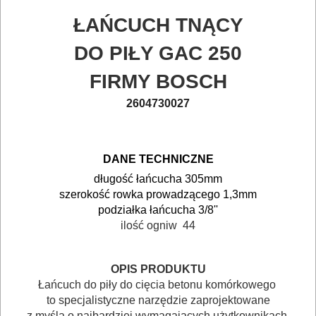
POMIAROWE
ŁAŃCUCH TNĄCY
NARZĘDZIA
DO PIŁY GAC 250
BUDOWLANE
FIRMY BOSCH
I
2604730027
ELEKTRY..
GLAZURNICZE
DANE TECHNICZNE
AKCESORIA
długość łańcucha 305mm
MASZYNKI
szerokość rowka prowadzącego 1,3mm
URZĄDZENIA
podziałka łańcucha 3/8''
ilość ogniw 44
BUDOWLANE
MASZYNY
OPIS PRODUKTU
NARZĘDZIA
Łańcuch do piły do cięcia betonu komórkowego
to specjalistyczne narzędzie zaprojektowane
BRUKARSKIE
z myślą o najbardziej wymagających użytkownikach.