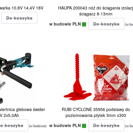
arka 10,8V 14,4V 18V
HAUPA 200043 nóż do ściągania izolacj
ściągacz 8-13mm
w budowie PLN
(w bu
rtnica glebowa świder
RUBI CYCLONE 35956 podstawy do
V 2x5,0Ah
poziomowania płytek 3mm x300
w budowie PLN
(w budowie)
(w bu