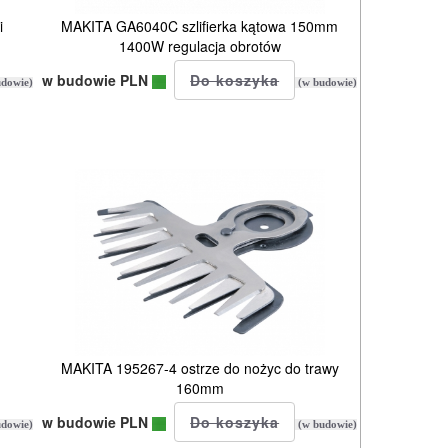
i
MAKITA GA6040C szlifierka kątowa 150mm
1400W regulacja obrotów
w budowie PLN
dowie)
(w budowie)
MAKITA 195267-4 ostrze do nożyc do trawy
160mm
w budowie PLN
dowie)
(w budowie)