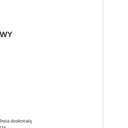
OWY
żliwia doskonałą
cia