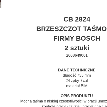
CB 2824
BRZESZCZOT TAŚM
FIRMY BOSCH
2 sztuki
2608649001
DANE TECHNICZNE
długość 733 mm
24 zęby / cal
materiał BiM
OPIS PRODUKTU
Mocna taśma o niskiej częstotliwości wibracji umo
kontrolę pracy - czyste i precyzyjne cię