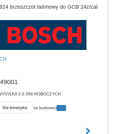
24 brzeszczot taśmowy do GCB 24z/cal
CH
e
49001
YSYŁKA 2-5 DNI ROBOCZYCH
(w budowie)