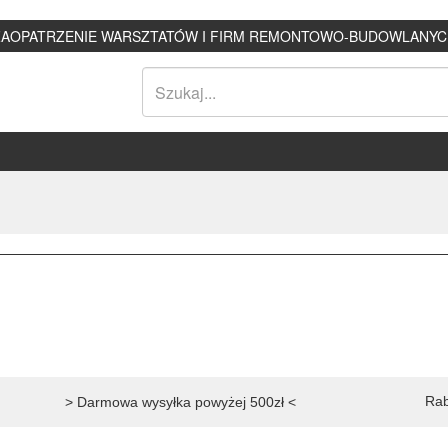
ZAOPATRZENIE WARSZTATÓW I FIRM REMONTOWO-BUDOWLANYC
Rab
> Darmowa wysyłka powyżej 500zł <