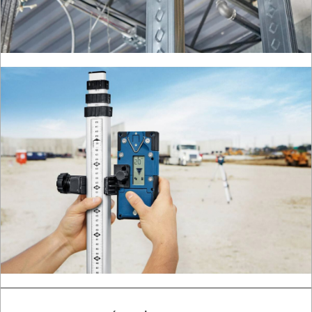
KOMPRESORY
NARZĘDZIA
SPAWALNICTWO
URZĄDZENIA
ROZRUCHOWE
PROSTOWNIKI
I
OSPRZĘT
AGREGATY
PRĄDOWE
ODZIEŻ
ROBOCZA