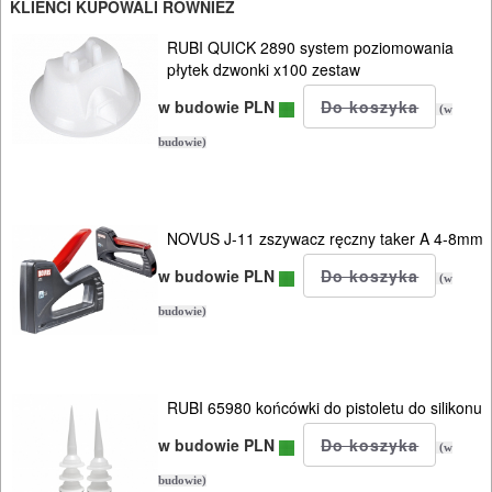
I
KLIENCI KUPOWALI RÓWNIEŻ
BHP
RUBI QUICK 2890 system poziomowania
płytek dzwonki x100 zestaw
SPRZĘT
w budowie PLN
AGD
(w
budowie)
OGRODNICZE
NARZĘDZIA
PILARKI-
NOVUS J-11 zszywacz ręczny taker A 4-8mm
KOSIARKI-
w budowie PLN
(w
KOSY
budowie)
MYJKI
CIŚNIENIOWE
RUBI 65980 końcówki do pistoletu do silikonu
w budowie PLN
(w
budowie)