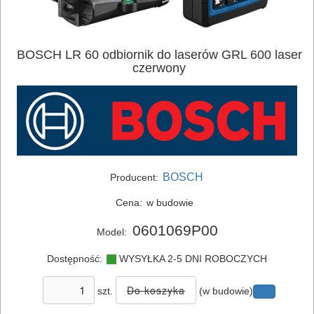
BOSCH LR 60 odbiornik do laserów GRL 600 laser
czerwony
BOSCH
Producent:
Cena:
w budowie
0601069P00
Model:
ELEKTRONARZĘDZIA
Dostępność:
WYSYŁKA 2-5 DNI ROBOCZYCH
SIECIOWE
szt.
(w budowie)
ELEKTRONARZĘDZIA