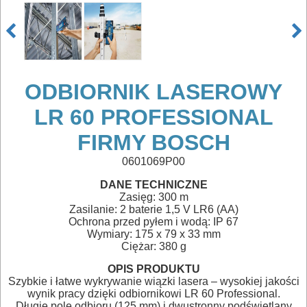
AKUMULATOROWE
OSPRZĘT
I
AKCESORIA
ODBIORNIK LASEROWY
DO
LR 60 PROFESSIONAL
ELEKTRONARZĘDZI
FIRMY BOSCH
MAGAZYNOWANIE
0601069P00
I
DANE TECHNICZNE
Zasięg: 300 m
TRANSPORTOWANIE
Zasilanie:
2 baterie 1,5 V LR6 (AA)
Ochrona przed pyłem i wodą:
IP 67
POMIAROWE
Wymiary: 175 x 79 x 33 mm
Ciężar: 380 g
NARZĘDZIA
OPIS PRODUKTU
BUDOWLANE
Szybkie i łatwe wykrywanie wiązki lasera – wysokiej jakości
wynik pracy dzięki odbiornikowi LR 60 Professional.
I
Długie pole odbioru (125 mm) i dwustronny podświetlany