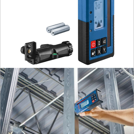
METALU
WARSZTATOWE
I
RĘCZNE
NARZĘDZIA
I
OSPRZĘT
HYDRAULICZNE
NARZĘDZIA
INSTALACYJNE,
PALNIKI
PNEUMATYCZNE
AKCESORIA