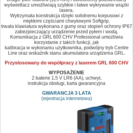
ELEKTRY..
wyświetlacz umożliwiają szybkie i łatwe wykrywanie wiązki
lasera.
Wytrzymała konstrukcja dzięki solidnemu korpusowi z
GLAZURNICZE
miękkimi częściami chwytowymi Softgrip,
trwała klawiatura wykonana z gumy oraz stopień ochrony IP67
AKCESORIA
zabezpieczający urządzenie przed pyłem i wodą.
MASZYNKI
Komunikacja z GRL 600 CHV Professional umożliwia
korzystanie z takich funkcji, jak
URZĄDZENIA
kalibracja w wykonaniu użytkownika, podwójny tryb Centre
Line oraz wskaźnik stanu akumulatora urządzenia GRL.
BUDOWLANE
Przystosowany do współpracy z laserem GRL 600 CHV
MASZYNY
WYPOSAŻENIE
2 baterie 1,5 V LR6 (AA), uchwyt
,
NARZĘDZIA
instrukcja obsługi, karta gwarancyjna
BRUKARSKIE
GWARANCJA 3 LATA
(rejestracja internetowa)
OBRÓBKA
DREWNA
OBRÓBKA