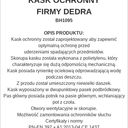
KASK OCHRONNY
POMIAROWE
FIRMY DEDRA
NARZĘDZIA
BH1095
BUDOWLANE
OPIS PRODUKTU:
I
Kask ochronny został zaprojektowany aby zapewnić
ELEKTRY..
optymalną ochronę przed
uderzeniami spadających przedmiotów.
GLAZURNICZE
Skorupa kasku została wykonana z polietylenu, który
charakteryzuje się dużą odpornością mechaniczną.
AKCESORIA
Kask posiada rynienkę ociekową odprowadzającą wodę
MASZYNKI
podczas deszczu.
Z przodu został umieszczony niewielki daszek.
URZĄDZENIA
Kask wyposażony w dwupunktowy pasek podbródkowy.
Pas główny posiada potnik na pasie głównym, wchłaniający
BUDOWLANE
pot z czoła.
MASZYNY
Otwory wentylacyjne w skorupie.
Możliwość zamontowania ochronników słuchu
NARZĘDZIA
Certyfikaty i normy
BRUKARSKIE
PN-EN 397 + A1:2013-04 CE 1437