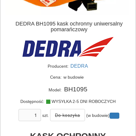
ELEKTRONARZĘDZIA
SIECIOWE
DEDRA BH1095 kask ochronny uniwersalny
pomarańczowy
ELEKTRONARZĘDZIA
AKUMULATOROWE
OSPRZĘT
DEDRA
Producent:
I
Cena:
w budowie
AKCESORIA
BH1095
DO
Model:
ELEKTRONARZĘDZI
Dostępność:
WYSYŁKA 2-5 DNI ROBOCZYCH
MAGAZYNOWANIE
szt.
(w budowie)
I
TRANSPORTOWANIE