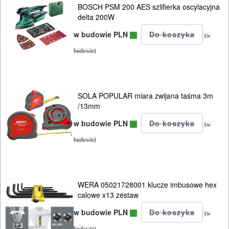
INSTALACYJNE,
BOSCH PSM 200 AES szlifierka oscylacyjna
delta 200W
PALNIKI
w budowie PLN
(w
PNEUMATYCZNE
budowie)
AKCESORIA
KOMPRESORY
NARZĘDZIA
SOLA POPULAR miara zwijana taśma 3m
/13mm
SPAWALNICTWO
w budowie PLN
(w
URZĄDZENIA
budowie)
ROZRUCHOWE
PROSTOWNIKI
WERA 05021728001 klucze imbusowe hex
I
calowe x13 zestaw
OSPRZĘT
w budowie PLN
(w
AGREGATY
budowie)