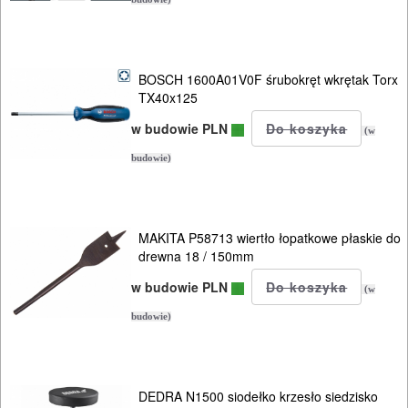
PRĄDOWE
ODZIEŻ
BOSCH 1600A01V0F śrubokręt wkrętak Torx
ROBOCZA
TX40x125
I
w budowie PLN
(w
BHP
budowie)
SPRZĘT
AGD
MAKITA P58713 wiertło łopatkowe płaskie do
drewna 18 / 150mm
OGRODNICZE
w budowie PLN
NARZĘDZIA
(w
budowie)
PILARKI-
KOSIARKI-
KOSY
DEDRA N1500 siodełko krzesło siedzisko