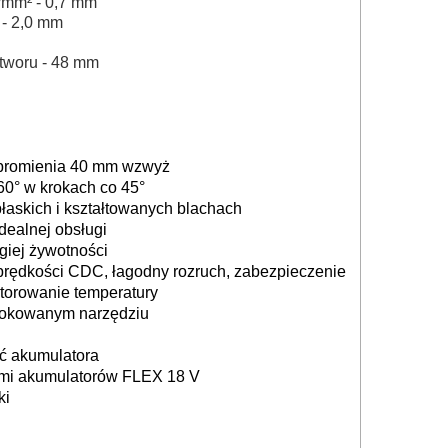
N/mm²
 - 
0,7 mm
 - 
2,0 mm
tworu
 - 48
mm
d promienia 40 mm wzwyż
60° w krokach co 45°
płaskich i kształtowanych blachach
dealnej obsługi
giej żywotności
a prędkości CDC, łagodny rozruch, zabezpieczenie
torowanie temperatury
blokowanym narzędziu
ć akumulatora
ami akumulatorów FLEX 18 V
ki