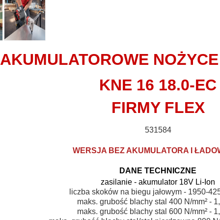
AKUMULATOROWE NOŻYCE
KNE 16 18.0-EC
FIRMY FLEX
531584
WERSJA BEZ AKUMULATORA I ŁADO
DANE TECHNICZNE
zasilanie - akumulator 18V Li-Ion
liczba skoków na biegu jałowym
 - 1
950-425
maks. grubość blachy stal 400 N/mm
²
 - 
1
maks. grubość blachy stal 600 N/mm²
 - 
1