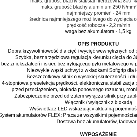
maks. grubość blachy stal/stal nierdzewna 800 
maks. grubość blachy aluminium 250 N/mm²
najmniejszy promień
 - 24
mm
średnica najmniejszego możliwego do wycięcia o
prędkość robocza
 - 2,2
m/min
waga bez akumulatora - 1,5 kg
OPIS PRODUKTU
Dobra krzywoliniowość dla cięć i wycięć wewnętrznych o
Szybka, beznarzędziowa regulacja kierunku cięcia do 3
 bez zniekształceń i iskier, bez irytującego pyłu metalowego w 
Niezwykle wąski uchwyt z wkładkami Softgrip dla i
Bezszczotkowy silnik o wysokiej skuteczności i dłu
: 4-stopniowa preselekcja prędkości, elektroniczna stabilizacj
przed przeciążeniem, blokada ponownego rozruchu, moni
Zabezpieczenie przed odrzutem wyłącza silnik przy za
Włącznik / wyłącznik z blokadą
Wyświetlacz LED wskazujący aktualną pojemnoś
System akumulatorów FLEX: Praca ze wszystkimi pojemności
Dostawa bez akumulatorów, ładowar
WYPOSAŻENIE