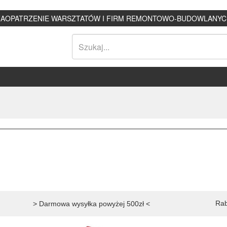
ZAOPATRZENIE WARSZTATÓW I FIRM REMONTOWO-BUDOWLANYC
Rab
> Darmowa wysyłka powyżej 500zł <