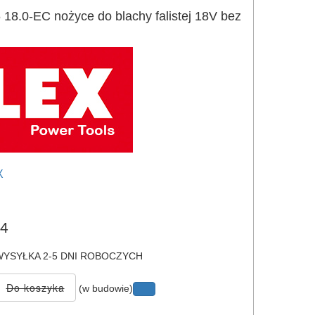
8.0-EC nożyce do blachy falistej 18V bez
X
e
4
YSYŁKA 2-5 DNI ROBOCZYCH
(w budowie)