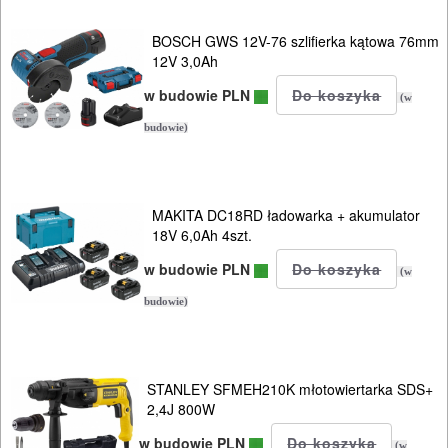
BOSCH GWS 12V-76 szlifierka kątowa 76mm
12V 3,0Ah
w budowie PLN
(w
budowie)
MAKITA DC18RD ładowarka + akumulator
18V 6,0Ah 4szt.
w budowie PLN
(w
budowie)
STANLEY SFMEH210K młotowiertarka SDS+
2,4J 800W
w budowie PLN
(w