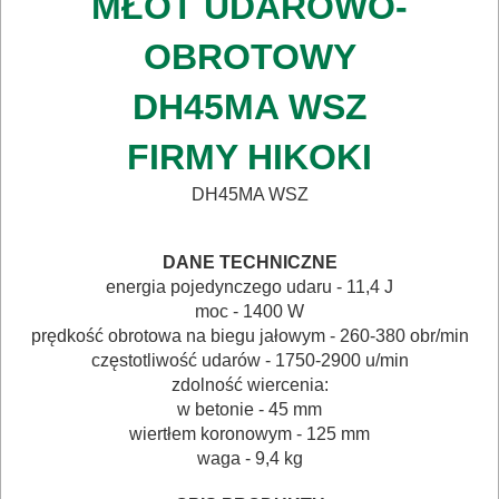
MŁOT UDAROWO-
ELEKTRONARZĘDZIA
AKUMULATOROWE
OBROTOWY
OSPRZĘT
DH45MA WSZ
I
FIRMY HIKOKI
AKCESORIA
DO
DH45MA WSZ
ELEKTRONARZĘDZI
DANE TECHNICZNE
MAGAZYNOWANIE
energia pojedynczego udaru - 11,4 J
I
moc - 1400 W
prędkość obrotowa na biegu jałowym - 260-380 obr/min
TRANSPORTOWANIE
częstotliwość udarów - 1750-2900 u/min
zdolność wiercenia:
POMIAROWE
w betonie - 45 mm
NARZĘDZIA
wiertłem koronowym - 125 mm
waga - 9,4 kg
BUDOWLANE