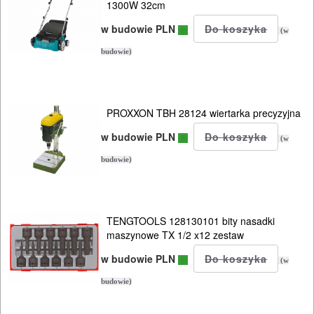
1300W 32cm
w budowie PLN
(w
budowie)
PROXXON TBH 28124 wiertarka precyzyjna
w budowie PLN
(w
budowie)
TENGTOOLS 128130101 bity nasadki
maszynowe TX 1/2 x12 zestaw
w budowie PLN
(w
budowie)