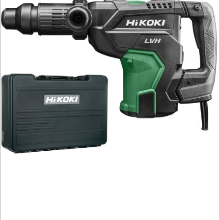
METALU
WARSZTATOWE
I
RĘCZNE
NARZĘDZIA
I
OSPRZĘT
HYDRAULICZNE
NARZĘDZIA
INSTALACYJNE,
PALNIKI
PNEUMATYCZNE
AKCESORIA