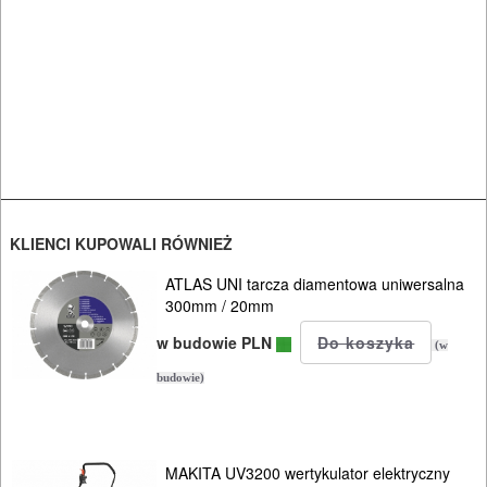
I
BHP
SPRZĘT
AGD
OGRODNICZE
NARZĘDZIA
KLIENCI KUPOWALI RÓWNIEŻ
PILARKI-
KOSIARKI-
ATLAS UNI tarcza diamentowa uniwersalna
300mm / 20mm
KOSY
w budowie PLN
MYJKI
(w
budowie)
CIŚNIENIOWE
MAKITA UV3200 wertykulator elektryczny