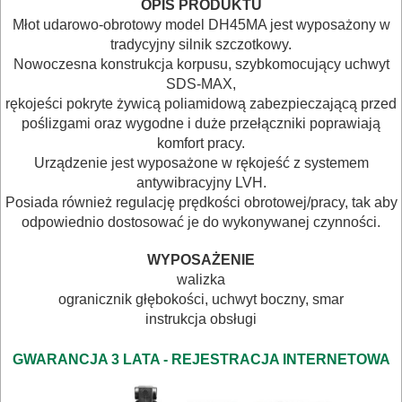
I
OPIS PRODUKTU
Młot udarowo-obrotowy model DH45MA jest wyposażony w
ELEKTRY..
tradycyjny silnik szczotkowy.
Nowoczesna konstrukcja korpusu, szybkomocujący uchwyt
GLAZURNICZE
SDS-MAX,
AKCESORIA
rękojeści pokryte żywicą poliamidową zabezpieczającą przed
poślizgami oraz wygodne i duże przełączniki poprawiają
MASZYNKI
komfort pracy.
URZĄDZENIA
Urządzenie jest wyposażone w rękojeść z systemem
antywibracyjny LVH.
BUDOWLANE
Posiada również regulację prędkości obrotowej/pracy, tak aby
odpowiednio dostosować je do wykonywanej czynności.
MASZYNY
NARZĘDZIA
WYPOSAŻENIE
BRUKARSKIE
walizka
ogranicznik głębokości, uchwyt boczny, smar
instrukcja obsługi
OBRÓBKA
DREWNA
GWARANCJA 3 LATA - REJESTRACJA INTERNETOWA
OBRÓBKA