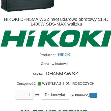
HIKOKI DH45MA WSZ młot udarowo obrotowy 11,4J
1400W SDS-MAX walizka
HIKOKI
Producent:
Cena:
w budowie
DH45MAWSZ
Model:
Dostępność:
WYSYŁKA 2-5 DNI ROBOCZYCH
ELEKTRONARZĘDZIA
szt.
(w budowie)
SIECIOWE