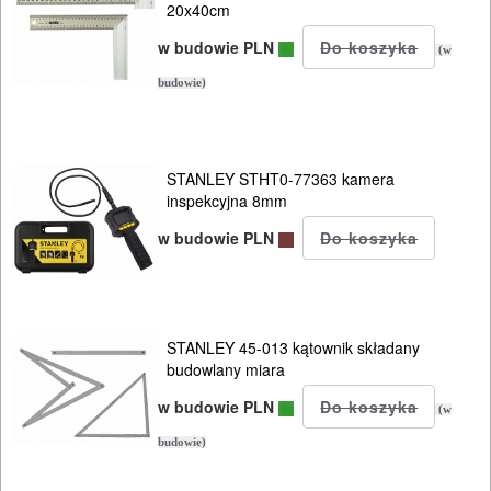
20x40cm
w budowie PLN
(w
budowie)
STANLEY STHT0-77363 kamera
inspekcyjna 8mm
w budowie PLN
STANLEY 45-013 kątownik składany
budowlany miara
w budowie PLN
(w
budowie)