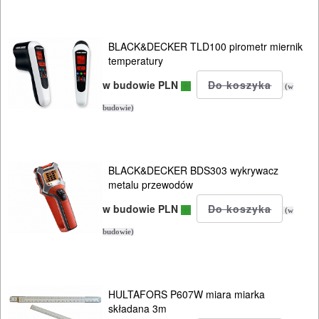
BLACK&DECKER TLD100 pirometr miernik
temperatury
w budowie PLN
(w
budowie)
BLACK&DECKER BDS303 wykrywacz
metalu przewodów
w budowie PLN
(w
budowie)
HULTAFORS P607W miara miarka
ELEKTRONARZĘDZIA
składana 3m