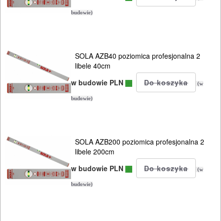
Kamery
budowie)
Mierniki
Osprzęt
SOLA AZB40 poziomica profesjonalna 2
libele 40cm
GLAZURNICZE
w budowie PLN
(w
AKCESORIA
budowie)
MASZYNKI
URZĄDZENIA
SOLA AZB200 poziomica profesjonalna 2
BUDOWLANE
libele 200cm
MASZYNY
w budowie PLN
(w
NARZĘDZIA
budowie)
BRUKARSKIE
OBRÓBKA