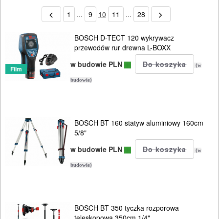
1
...
9
10
11
...
28
BOSCH D-TECT 120 wykrywacz
przewodów rur drewna L-BOXX
w budowie PLN
(w
Film
budowie)
BOSCH BT 160 statyw aluminiowy 160cm
5/8"
w budowie PLN
(w
budowie)
BOSCH BT 350 tyczka rozporowa
teleskopowa 350cm 1/4"