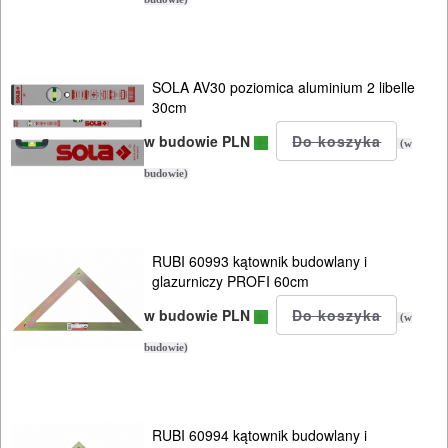
PNEUMATYCZNE
AKCESORIA
SOLA AV30 poziomica aluminium 2 libelle
KOMPRESORY
30cm
NARZĘDZIA
w budowie PLN
(w
SPAWALNICTWO
budowie)
URZĄDZENIA
ROZRUCHOWE
RUBI 60993 kątownik budowlany i
PROSTOWNIKI
glazurniczy PROFI 60cm
I
w budowie PLN
(w
OSPRZĘT
budowie)
AGREGATY
PRĄDOWE
RUBI 60994 kątownik budowlany i