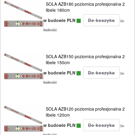
DREWNA
SOLA AZB180 poziomica profesjonalna 2
libele 180cm
OBRÓBKA
w budowie PLN
(w
METALU
budowie)
WARSZTATOWE
I
SOLA AZB150 poziomica profesjonalna 2
RĘCZNE
libele 150cm
NARZĘDZIA
w budowie PLN
(w
I
budowie)
OSPRZĘT
HYDRAULICZNE
SOLA AZB120 poziomica profesjonalna 2
NARZĘDZIA
libele 120cm
INSTALACYJNE,
w budowie PLN
(w
PALNIKI
budowie)