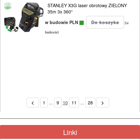
STANLEY X3G laser obrotowy ZIELONY
35m 3x 360°
w budowie PLN
(w
budowie)
1
...
9
10
11
...
28
Linki