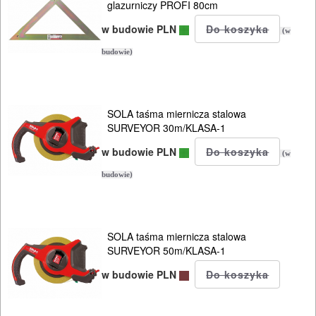
glazurniczy PROFI 80cm
ODZIEŻ
w budowie PLN
(w
ROBOCZA
budowie)
I
BHP
SPRZĘT
SOLA taśma miernicza stalowa
SURVEYOR 30m/KLASA-1
AGD
w budowie PLN
(w
OGRODNICZE
budowie)
NARZĘDZIA
PILARKI-
KOSIARKI-
SOLA taśma miernicza stalowa
SURVEYOR 50m/KLASA-1
KOSY
w budowie PLN
MYJKI
CIŚNIENIOWE