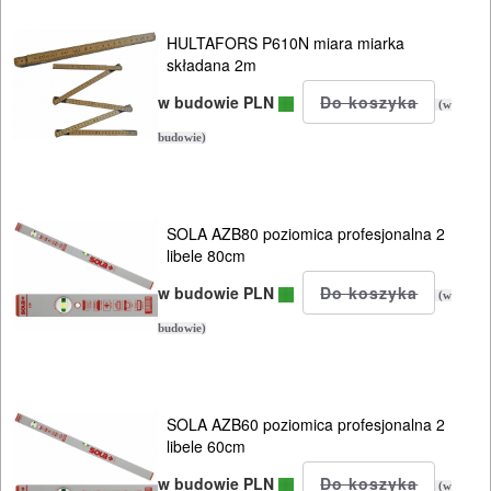
NARZĘDZIA
BUDOWLANE
HULTAFORS P610N miara miarka
składana 2m
I
w budowie PLN
ELEKTRY..
(w
budowie)
Lasery
Dalmierze
SOLA AZB80 poziomica profesjonalna 2
libele 80cm
Wykrywacze
w budowie PLN
(w
Miary
budowie)
Poziomice
Niwelacja
SOLA AZB60 poziomica profesjonalna 2
libele 60cm
optyczna
w budowie PLN
(w