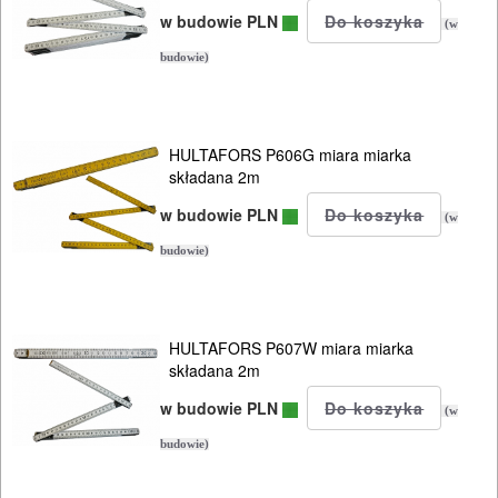
SIECIOWE
w budowie PLN
(w
budowie)
ELEKTRONARZĘDZIA
AKUMULATOROWE
HULTAFORS P606G miara miarka
OSPRZĘT
składana 2m
I
w budowie PLN
(w
AKCESORIA
budowie)
DO
ELEKTRONARZĘDZI
MAGAZYNOWANIE
HULTAFORS P607W miara miarka
składana 2m
I
w budowie PLN
TRANSPORTOWANIE
(w
budowie)
POMIAROWE