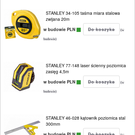
STANLEY 34-105 taśma miara stalowa
zwijana 20m
w budowie PLN
(w
budowie)
STANLEY 77-148 laser ścienny poziomica
zasięg 4,5m
w budowie PLN
(w
budowie)
STANLEY 46-028 kątownik poziomica stal
300mm
w budowie PLN
(w