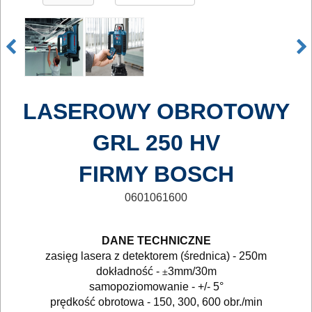
ELEKTRONARZĘDZIA
SIECIOWE
LASEROWY OBROTOWY
ELEKTRONARZĘDZIA
GRL 250 HV
AKUMULATOROWE
FIRMY BOSCH
OSPRZĘT
I
0601061600
AKCESORIA
DO
DANE TECHNICZNE
zasięg lasera z detektorem (średnica) - 250m
ELEKTRONARZĘDZI
dokładność -
3mm/30m
±
samopoziomowanie - +/- 5°
MAGAZYNOWANIE
prędkość obrotowa - 150, 300, 600 obr./min