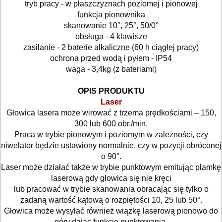
I
tryb pracy - w płaszczyznach poziomej i pionowej
funkcja pionownika
TRANSPORTOWANIE
skanowanie 10°, 25°, 50/0°
obsługa - 4 klawisze
POMIAROWE
zasilanie - 2 baterie alkaliczne (60 h ciągłej pracy)
NARZĘDZIA
ochrona przed wodą i pyłem - IP54
waga - 3,4kg (z bateriami)
BUDOWLANE
I
OPIS PRODUKTU
ELEKTRY..
Laser
Głowica lasera może wirować z trzema prędkościami – 150,
300 lub 600 obr./min,
Lasery
Praca w trybie pionowym i poziomym w zależności, czy
niwelator będzie ustawiony normalnie, czy w pozycji obróconej
Dalmierze
o 90°.
Laser może działać także w trybie punktowym emitując plamkę
Wykrywacze
laserową gdy głowica się nie kręci
lub pracować w trybie skanowania obracając się tylko o
Miary
zadaną wartość kątową o rozpiętości 10, 25 lub 50°.
Głowica może wysyłać również wiązkę laserową pionowo do
Poziomice
góry dając funkcję punktowania.