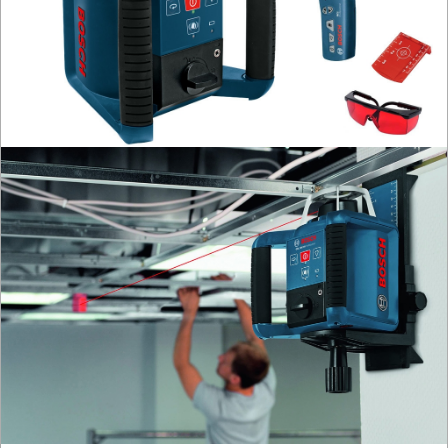
OSPRZĘT
AGREGATY
PRĄDOWE
ODZIEŻ
ROBOCZA
I
BHP
SPRZĘT
AGD
OGRODNICZE
NARZĘDZIA
PILARKI-
KOSIARKI-