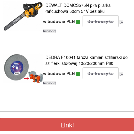
DEWALT DCMCS575N piła pilarka
łańcuchowa 50cm 54V bez aku
w budowie PLN
(w
budowie)
DEDRA F10041 tarcza kamień szlifierski do
szlifierki stołowej 40/20/200mm P60
w budowie PLN
(w
budowie)
Linki