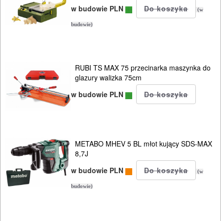
w budowie PLN
(w
budowie)
RUBI TS MAX 75 przecinarka maszynka do
glazury walizka 75cm
w budowie PLN
METABO MHEV 5 BL młot kujący SDS-MAX
8,7J
w budowie PLN
(w
budowie)