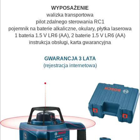
HYDRAULICZNE
WYPOSAŻENIE
NARZĘDZIA
walizka transportowa
INSTALACYJNE,
pilot zdalnego sterowania RC1
pojemnik na baterie alkaliczne, okulary, płytka laserowa
PALNIKI
1 bateria 1.5 V LR6 (AA), 2 baterie 1.5 V LR6 (AA)
instrukcja obsługi, karta gwarancyjna
PNEUMATYCZNE
AKCESORIA
GWARANCJA 3 LATA
KOMPRESORY
(rejestracja internetowa)
NARZĘDZIA
SPAWALNICTWO
URZĄDZENIA
ROZRUCHOWE
PROSTOWNIKI
I