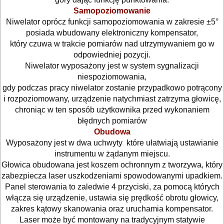
Samopoziomowanie
Niwelacja
Niwelator oprócz funkcji samopoziomowania w zakresie ±5°
posiada wbudowany elektroniczny kompensator,
optyczna
który czuwa w trakcie pomiarów nad utrzymywaniem go w
odpowiedniej pozycji.
Kamery
Niwelator wyposażony jest w system sygnalizacji
niespoziomowania,
Mierniki
gdy podczas pracy niwelator zostanie przypadkowo potrącony
i rozpoziomowany, urządzenie natychmiast zatrzyma głowicę,
Osprzęt
chroniąc w ten sposób użytkownika przed wykonaniem
błędnych pomiarów
GLAZURNICZE
Obudowa
Wyposażony jest w dwa uchwyty które ułatwiają ustawianie
AKCESORIA
instrumentu w żądanym miejscu.
MASZYNKI
Głowica obudowana jest koszem ochronnym z tworzywa, który
URZĄDZENIA
zabezpiecza laser uszkodzeniami spowodowanymi upadkiem.
Panel sterowania to zaledwie 4 przyciski, za pomocą których
włącza się urządzenie, ustawia się prędkość obrotu głowicy,
BUDOWLANE
zakres kątowy skanowania oraz uruchamia kompensator.
MASZYNY
Laser może być montowany na tradycyjnym statywie