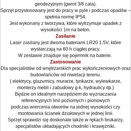
NARZĘDZIA
geodezyjnym (gwint 3/8 cala).
Sprzęt przystosowany jest do pracy w pyle i podczas opadów –
BRUKARSKIE
spełnia normę IP54.
Jest wykonany z tworzywa, które wytrzymuje upadek z
OBRÓBKA
wysokości 1m na beton.
DREWNA
Zasilanie
Laser zasilany jest dwoma bateriami LR20 1.5V, które
wystarczają na 60 h ciągłej pracy.
OBRÓBKA
W zestawie znajduje się pojemnik na baterie.
METALU
Zastosowanie
Dla specjalistów od wnętrzarskich prac wykończeniowych oraz
WARSZTATOWE
budowlańców od niwelacji terenu.
I
( elektrycy, glazurnicy, murarze, tynkarze, wylewkarze,
monterzy mebli i zabudowy g-k, hydraulicy itp.)
RĘCZNE
Będzie on idealnym narzędziem do wyznaczania
NARZĘDZIA
referencyjnych linii poziomych i pionowych
podczas wiercenia otworów na jednej wysokości czy
I
montowania ścianek działowych w jednej linii.
OSPRZĘT
Sprzęt sprawdzi się doskonale także w rękach brukarzy,
specjalistów układających chodniki i krawężniki.