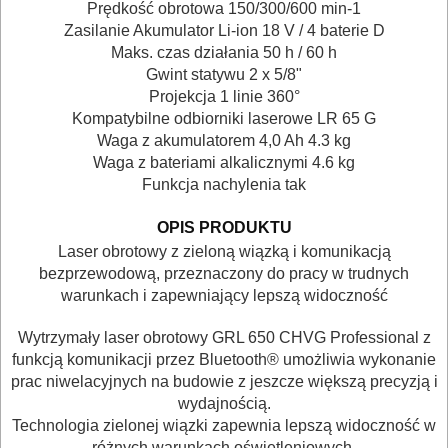
Prędkość obrotowa
150/300/600 min-1
ELEKTRONARZĘDZIA
Zasilanie
Akumulator Li-ion 18 V /
4 baterie D
SIECIOWE
Maks. czas działania
50 h / 60 h
Gwint statywu
2 x 5/8"
ELEKTRONARZĘDZIA
Projekcja
1 linie 360°
Kompatybilne odbiorniki laserowe
LR 65 G
AKUMULATOROWE
Waga z akumulatorem 4,0 Ah
4.3 kg
Waga z bateriami alkalicznymi
4.6 kg
OSPRZĘT
Funkcja nachylenia
tak
I
OPIS PRODUKTU
AKCESORIA
Laser obrotowy z zieloną wiązką i komunikacją
DO
bezprzewodową, przeznaczony do pracy w trudnych
ELEKTRONARZĘDZI
warunkach i zapewniający lepszą widoczność
Wytrzymały laser obrotowy GRL 650 CHVG Professional z
MAGAZYNOWANIE
funkcją komunikacji przez Bluetooth® umożliwia wykonanie
I
prac niwelacyjnych na budowie z jeszcze większą precyzją i
wydajnością.
TRANSPORTOWANIE
Technologia zielonej wiązki zapewnia lepszą widoczność w
różnych warunkach oświetleniowych.