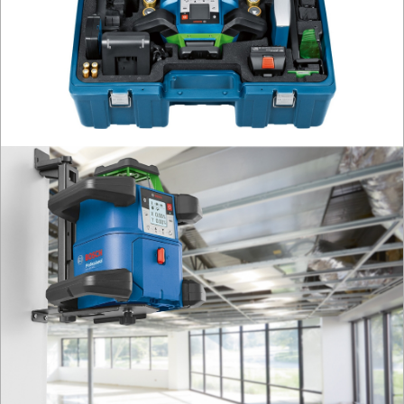
PRĄDOWE
ODZIEŻ
ROBOCZA
I
BHP
SPRZĘT
AGD
OGRODNICZE
NARZĘDZIA
PILARKI-
KOSIARKI-
KOSY
MYJKI