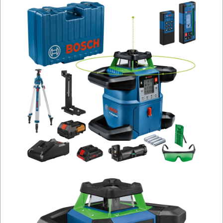
OBRÓBKA
DREWNA
OBRÓBKA
METALU
WARSZTATOWE
I
RĘCZNE
NARZĘDZIA
I
OSPRZĘT
HYDRAULICZNE
NARZĘDZIA
INSTALACYJNE,