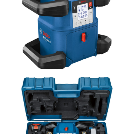
PALNIKI
PNEUMATYCZNE
AKCESORIA
KOMPRESORY
NARZĘDZIA
SPAWALNICTWO
URZĄDZENIA
ROZRUCHOWE
PROSTOWNIKI
I
OSPRZĘT
AGREGATY