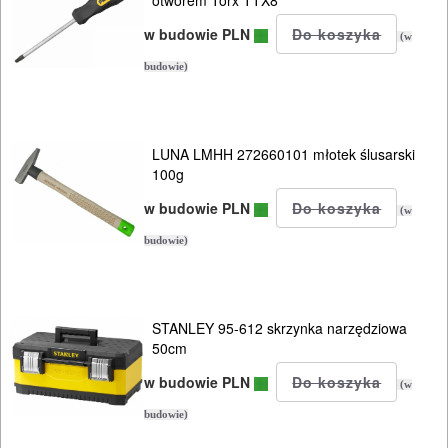
otworem Torx TTX8
w budowie PLN
(w
budowie)
LUNA LMHH 272660101 młotek ślusarski
100g
w budowie PLN
(w
budowie)
STANLEY 95-612 skrzynka narzędziowa
50cm
w budowie PLN
(w
budowie)