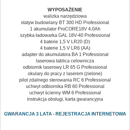
WYPOSAŻENIE
Kamery
walizka narzędziowa
statyw budowlany BT 300 HD Professional
Mierniki
1 akumulator ProCORE18V 4.0Ah
szybka ładowarka GAL 18V-40 Professional
Osprzęt
4 baterie 1,5 V LR20 (D)
4 baterie 1,5 V LR6 (AA)
GLAZURNICZE
adapter do akumulatora BA 1 Professional
laserowa tablica celownicza
AKCESORIA
odbiornik laserowy LR 65 G Professional
MASZYNKI
okulary do pracy z laserem (zielone)
URZĄDZENIA
pilot zdalnego sterowania RC 6 Professional
uchwyt odbiornika RB 60 Professional
uchwyt ścienny WM 6 Professional
BUDOWLANE
instrukcja obsługi, karta gwarancyjna
MASZYNY
NARZĘDZIA
GWARANCJA 3 LATA -
REJESTRACJA INTERNETOWA
BRUKARSKIE