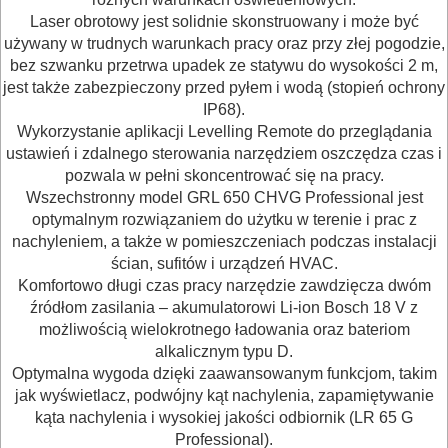
POMIAROWE
Laser obrotowy jest solidnie skonstruowany i może być
NARZĘDZIA
używany w trudnych warunkach pracy oraz przy złej pogodzie,
bez szwanku przetrwa upadek ze statywu do wysokości 2 m,
BUDOWLANE
jest także zabezpieczony przed pyłem i wodą (stopień ochrony
I
IP68).
ELEKTRY..
Wykorzystanie aplikacji Levelling Remote do przeglądania
ustawień i zdalnego sterowania narzędziem oszczędza czas i
Lasery
pozwala w pełni skoncentrować się na pracy.
Wszechstronny model GRL 650 CHVG Professional jest
optymalnym rozwiązaniem do użytku w terenie i prac z
Dalmierze
nachyleniem, a także w pomieszczeniach podczas instalacji
ścian, sufitów i urządzeń HVAC.
Wykrywacze
Komfortowo długi czas pracy narzędzie zawdzięcza dwóm
źródłom zasilania – akumulatorowi Li-ion Bosch 18 V z
Miary
możliwością wielokrotnego ładowania oraz bateriom
alkalicznym typu D.
Poziomice
Optymalna wygoda dzięki zaawansowanym funkcjom, takim
jak wyświetlacz, podwójny kąt nachylenia, zapamiętywanie
Niwelacja
kąta nachylenia i wysokiej jakości odbiornik (LR 65 G
Professional).
optyczna