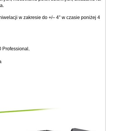
a.
welacji w zakresie do +/– 4° w czasie poniżej 4
0 Professional
,
a