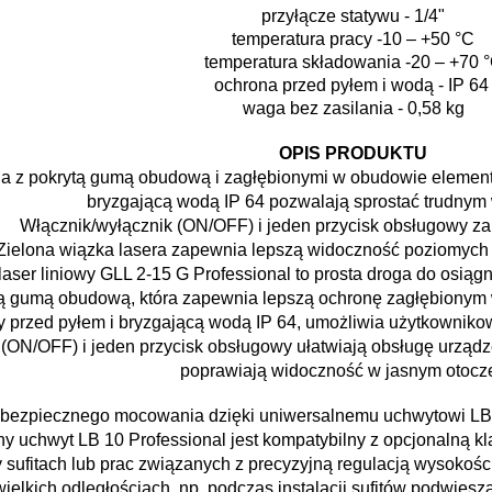
przyłącze statywu - 1/4"
temperatura pracy -10 – +50 °C
temperatura składowania -20 – +70 
ochrona przed pyłem i wodą - IP 64
waga bez zasilania - 0,58 kg
OPIS PRODUKTU
ja z pokrytą gumą obudową i zagłębionymi w obudowie elementa
bryzgającą wodą IP 64 pozwalają sprostać trudny
Włącznik/wyłącznik (ON/OFF) i jeden przycisk obsługowy za
Zielona wiązka lasera zapewnia lepszą widoczność poziomych i
laser liniowy GLL 2-15 G Professional to prosta droga do osią
ytą gumą obudową, która zapewnia lepszą ochronę zagłębiony
y przed pyłem i bryzgającą wodą IP 64, umożliwia użytkownikow
(ON/OFF) i jeden przycisk obsługowy ułatwiają obsługę urządze
poprawiają widoczność w jasnym otocz
i bezpiecznego mocowania dzięki uniwersalnemu uchwytowi LB
y uchwyt LB 10 Professional jest kompatybilny z opcjonalną k
 sufitach lub prac związanych z precyzyjną regulacją wysokośc
ielkich odległościach, np. podczas instalacji sufitów podwies