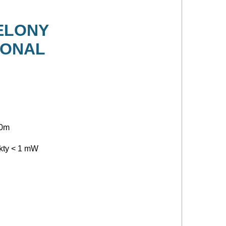
ELONY
IONAL
50m
nkty < 1 mW