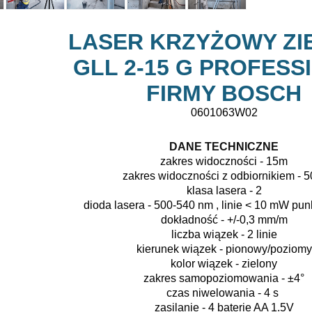
LASER KRZYŻOWY ZI
GLL 2-15 G PROFESS
FIRMY BOSCH
0601063W02
DANE TECHNICZNE
zakres widoczności - 15m
zakres widoczności z odbiornikiem - 
klasa lasera - 2
dioda lasera
- 500-540 nm , linie < 10 mW pu
dokładność - +/-0,3 mm/m
liczba wiązek - 2 linie
kierunek wiązek - pionowy/poziomy
kolor wiązek - zielony
zakres samopoziomowania - ±4°
czas niwelowania - 4 s
zasilanie - 4 baterie AA 1.5V