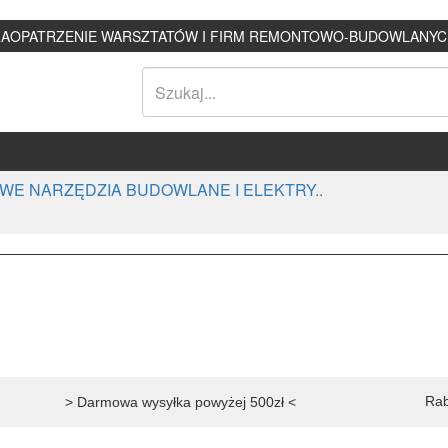
ZAOPATRZENIE WARSZTATÓW I FIRM REMONTOWO-BUDOWLANYC
WE NARZĘDZIA BUDOWLANE I ELEKTRY..
Rab
> Darmowa wysyłka powyżej 500zł <