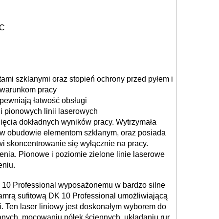
°C
mi szklanymi oraz stopień ochrony przed pyłem i
m warunkom pracy
pewniają łatwość obsługi
 pionowych linii laserowych
gnięcia dokładnych wyników pracy. Wytrzymała
m w obudowie elementom szklanym, oraz posiada
i skoncentrowanie się wyłącznie na pracy.
nia. Pionowe i poziomie zielone linie laserowe
eniu.
 10 Professional wyposażonemu w bardzo silne
lamrą sufitową DK 10 Professional umożliwiającą
i. Ten laser liniowy jest doskonałym wyborem do
zanych, mocowaniu półek ściennych, układaniu rur