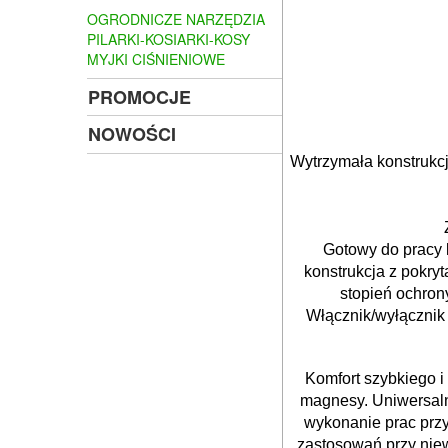
OGRODNICZE NARZĘDZIA
PILARKI-KOSIARKI-KOSY
MYJKI CIŚNIENIOWE
PROMOCJE
NOWOŚCI
Wytrzymała konstrukc
Gotowy do pracy 
konstrukcja z pokr
stopień ochron
Włącznik/wyłącznik 
Komfort szybkiego 
magnesy. Uniwersaln
wykonanie prac przy
zastosowań przy niew