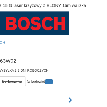
15 G laser krzyżowy ZIELONY 15m walizka
CH
e
063W02
YSYŁKA 2-5 DNI ROBOCZYCH
(w budowie)