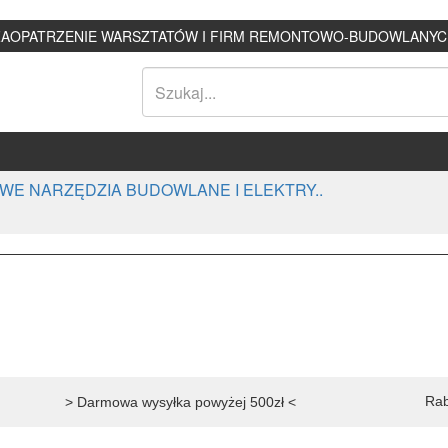
ZAOPATRZENIE WARSZTATÓW I FIRM REMONTOWO-BUDOWLANYC
WE NARZĘDZIA BUDOWLANE I ELEKTRY..
Rab
> Darmowa wysyłka powyżej 500zł <