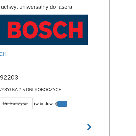
hwyt uniwersalny do lasera
CH
e
92203
YSYŁKA 2-5 DNI ROBOCZYCH
(w budowie)