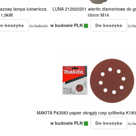
azowy lampa lutownicza
LUNA 212920201 wiertło diamentowe do g
 1,9kW
16mm M14
w budowie PLN
(w budowie)
(w bu
MAKITA P43583 papier okrągły rzep szlifierka K1
w budowie PLN
(w bu