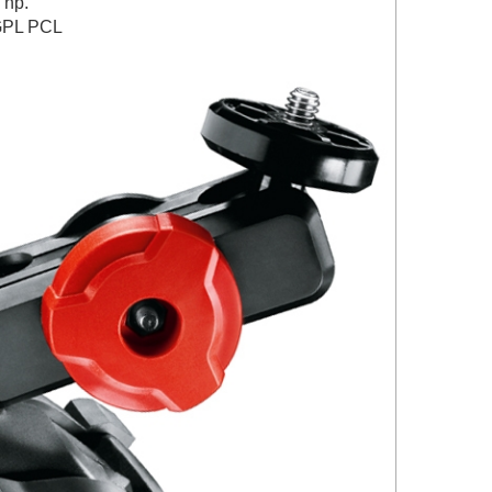
 np.
 GPL PCL