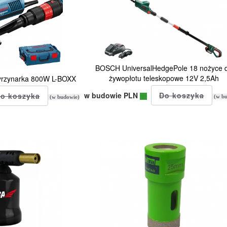
BOSCH UniversalHedgePole 18 nożyce 
żywopłotu teleskopowe 12V 2,5Ah
rzynarka 800W L-BOXX
w budowie PLN
(w bu
(w budowie)