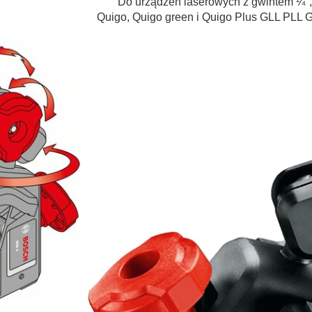
Do urządzeń laserowych z gwintem ¼",
Quigo, Quigo green i Quigo Plus GLL PLL