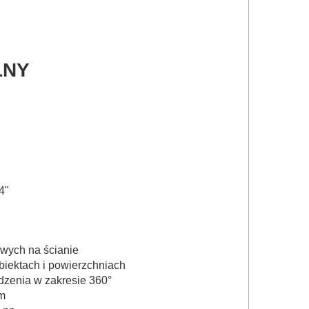
LNY
4"
owych na ścianie
biektach i powierzchniach
dzenia w zakresie 360°
m