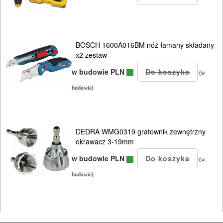
ODZIEŻ
ROBOCZA
I
BOSCH 1600A016BM nóż łamany składany
BHP
x2 zestaw
SPRZĘT
w budowie PLN
(w
AGD
budowie)
OGRODNICZE
NARZĘDZIA
DEDRA WMG0319 gratownik zewnętrzny
PILARKI-
okrawacz 3-19mm
KOSIARKI-
w budowie PLN
(w
KOSY
budowie)
MYJKI
CIŚNIENIOWE