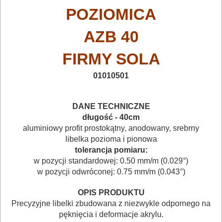
AKCESORIA
POZIOMICA
DO
ELEKTRONARZĘDZI
AZB 40
MAGAZYNOWANIE
FIRMY SOLA
I
01010501
TRANSPORTOWANIE
POMIAROWE
DANE TECHNICZNE
długość - 40cm
NARZĘDZIA
aluminiowy profit prostokątny, anodowany, srebrny
BUDOWLANE
libelka pozioma i
pionowa
tolerancja pomiaru:
I
w pozycji standardowej:
0.50 mm/m (0.029°)
ELEKTRY..
w pozycji odwróconej: 0.75 mm/m (0.043°)
Lasery
OPIS PRODUKTU
Precyzyjne libelki zbudowana z niezwykle odpornego na
Dalmierze
pęknięcia i deformacje akrylu.