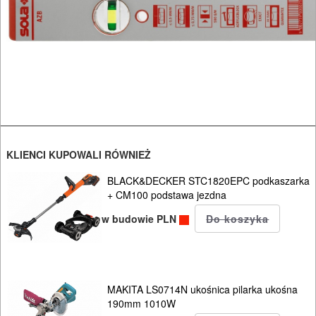
Mierniki
Osprzęt
GLAZURNICZE
AKCESORIA
MASZYNKI
KLIENCI KUPOWALI RÓWNIEŻ
URZĄDZENIA
BLACK&DECKER STC1820EPC podkaszarka
BUDOWLANE
+ CM100 podstawa jezdna
MASZYNY
w budowie PLN
NARZĘDZIA
BRUKARSKIE
OBRÓBKA
MAKITA LS0714N ukośnica pilarka ukośna
190mm 1010W
DREWNA