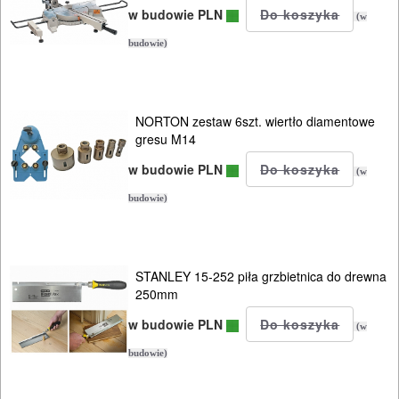
w budowie PLN
(w
OBRÓBKA
budowie)
METALU
WARSZTATOWE
NORTON zestaw 6szt. wiertło diamentowe
I
gresu M14
RĘCZNE
w budowie PLN
(w
NARZĘDZIA
budowie)
I
OSPRZĘT
STANLEY 15-252 piła grzbietnica do drewna
HYDRAULICZNE
250mm
NARZĘDZIA
w budowie PLN
(w
INSTALACYJNE,
budowie)
PALNIKI