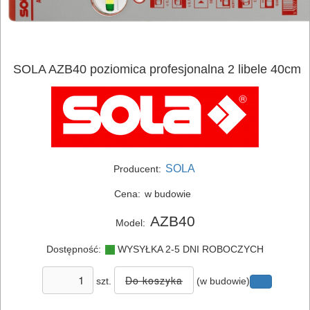
SOLA AZB40 poziomica profesjonalna 2 libele 40cm
ELEKTRONARZĘDZIA
SOLA
Producent:
SIECIOWE
Cena:
w budowie
ELEKTRONARZĘDZIA
AZB40
Model:
AKUMULATOROWE
Dostępność:
WYSYŁKA 2-5 DNI ROBOCZYCH
OSPRZĘT
szt.
(w budowie)
I