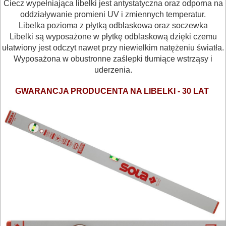
Ciecz wypełniająca libelki jest antystatyczna oraz odporna na
oddziaływanie promieni UV i zmiennych temperatur.
Wykrywacze
Libelka pozioma z płytką odblaskowa oraz soczewka
Libelki są wyposażone w płytkę odblaskową dzięki czemu
Miary
ułatwiony jest odczyt nawet przy niewielkim natężeniu światła.
Wyposażona w obustronne zaślepki tłumiące wstrząsy i
Poziomice
uderzenia.
ręczne
GWARANCJA PRODUCENTA NA LIBELKI - 30 LAT
magnetyczne
elektroniczne
kątowniki
Niwelacja
optyczna
Kamery