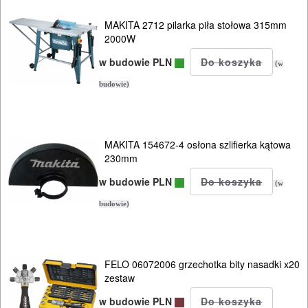
PNEUMATYCZNE
MAKITA 2712 pilarka piła stołowa 315mm
AKCESORIA
2000W
KOMPRESORY
w budowie PLN
(w
NARZĘDZIA
budowie)
SPAWALNICTWO
URZĄDZENIA
MAKITA 154672-4 osłona szlifierka kątowa
ROZRUCHOWE
230mm
PROSTOWNIKI
w budowie PLN
(w
I
budowie)
OSPRZĘT
AGREGATY
FELO 06072006 grzechotka bity nasadki x20
PRĄDOWE
zestaw
w budowie PLN