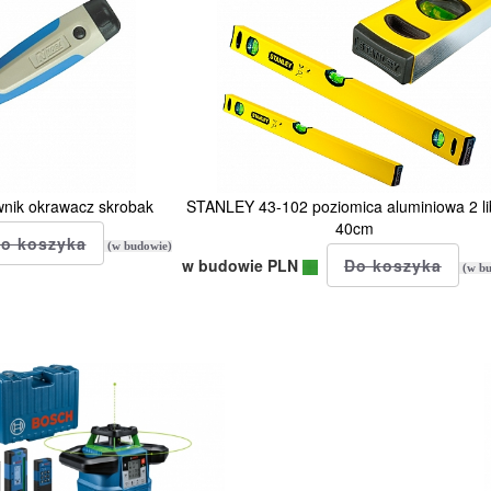
ik okrawacz skrobak
STANLEY 43-102 poziomica aluminiowa 2 li
40cm
(w budowie)
w budowie PLN
(w bu