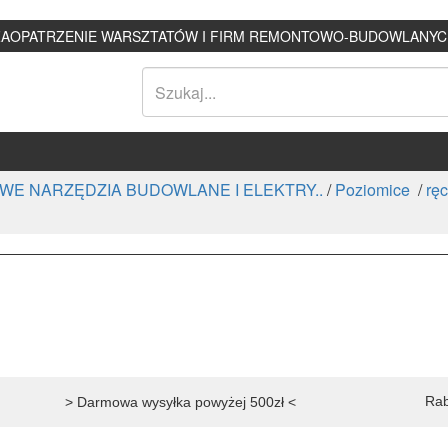
ZAOPATRZENIE WARSZTATÓW I FIRM REMONTOWO-BUDOWLANYC
WE NARZĘDZIA BUDOWLANE I ELEKTRY..
/
Poziomice
/
rę
Rab
> Darmowa wysyłka powyżej 500zł <