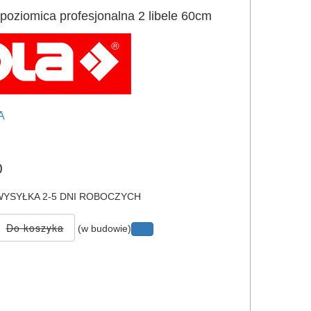
oziomica profesjonalna 2 libele 60cm
A
e
0
YSYŁKA 2-5 DNI ROBOCZYCH
(w budowie)