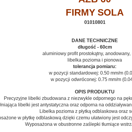
FIRMY SOLA
01010801
DANE TECHNICZNE
długość - 60cm
aluminiowy profit prostokątny, anodowany,
libelka pozioma i
pionowa
tolerancja pomiaru:
w pozycji standardowej:
0.50 mm/m (0.0
w pozycji odwróconej: 0.75 mm/m (0.0
OPIS PRODUKTU
Precyzyjne libelki zbudowana z niezwykle odpornego na pękni
niająca libelki jest antystatyczna oraz odporna na oddziaływa
Libelka pozioma z płytką odblaskowa oraz 
osażone w płytkę odblaskową dzięki czemu ułatwiony jest odczy
Wyposażona w obustronne zaślepki tłumiące wstrzą
*