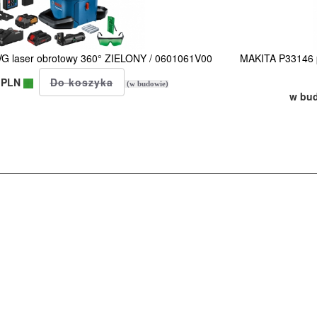
 laser obrotowy 360° ZIELONY / 0601061V00
MAKITA P33146 p
 PLN
(w budowie)
w bu