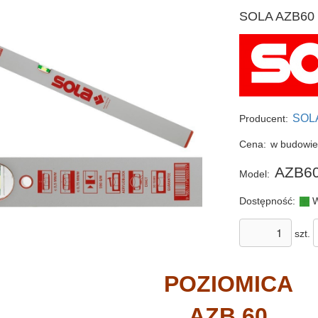
SOLA AZB60 p
SOL
Producent:
Cena:
w budowi
AZB6
Model:
Dostępność:
W
szt.
POZIOMICA
AZB 60