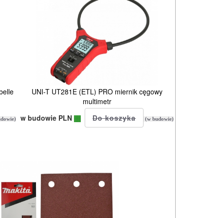
belle
UNI-T UT281E (ETL) PRO miernik cęgowy
multimetr
w budowie PLN
dowie)
(w budowie)