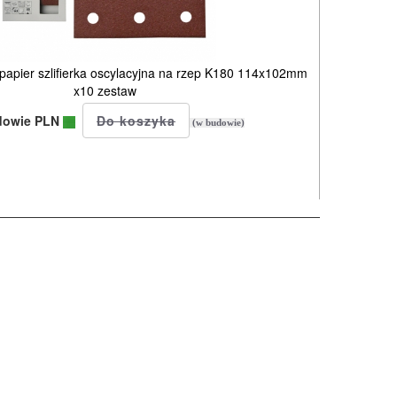
apier szlifierka oscylacyjna na rzep K180 114x102mm
x10 zestaw
dowie PLN
(w budowie)