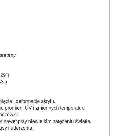
 srebrny
29°)
43°)
ęcia i deformacje akrylu.
nie promieni UV i zmiennych temperatur.
soczewka
t nawet przy niewielkim natężeniu światła.
sy i uderzenia.