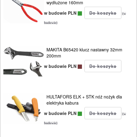
wydłużone 160mm
w budowie PLN
(w
budowie)
MAKITA B65420 klucz nastawny 32mm
200mm
w budowie PLN
HULTAFORS ELK + STK nóż nożyk dla
elektryka kabura
w budowie PLN
(w
budowie)