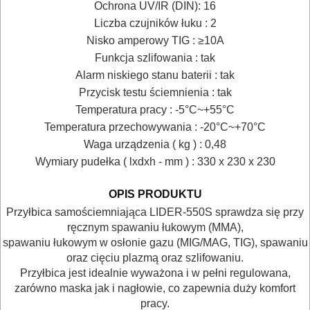
NARZĘDZIA
Ochrona UV/IR (DIN): 16
Liczba czujników łuku : 2
BUDOWLANE
Nisko amperowy TIG : ≥10A
I
Funkcja szlifowania : tak
ELEKTRY..
Alarm niskiego stanu baterii : tak
Przycisk testu ściemnienia : tak
GLAZURNICZE
Temperatura pracy : -5°C~+55°C
AKCESORIA
Temperatura przechowywania : -20°C~+70°C
MASZYNKI
Waga urządzenia ( kg ) : 0,48
Wymiary pudełka ( lxdxh - mm ) : 330 x 230 x 230
URZĄDZENIA
OPIS PRODUKTU
BUDOWLANE
Przyłbica samościemniająca LIDER-550S sprawdza się przy
MASZYNY
ręcznym spawaniu łukowym (MMA),
NARZĘDZIA
spawaniu łukowym w osłonie gazu (MIG/MAG, TIG), spawaniu
oraz cięciu plazmą oraz szlifowaniu.
BRUKARSKIE
Przyłbica jest idealnie wyważona i w pełni regulowana,
zarówno maska jak i nagłowie, co zapewnia duży komfort
OBRÓBKA
pracy.