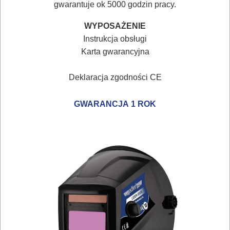
gwarantuje ok 5000 godzin pracy.
OSPRZĘT
WYPOSAŻENIE
AGREGATY
Instrukcja obsługi
PRĄDOWE
Karta gwarancyjna
ODZIEŻ
Deklaracja zgodności CE
ROBOCZA
GWARANCJA 1 ROK
I
BHP
SPRZĘT
AGD
OGRODNICZE
NARZĘDZIA
PILARKI-