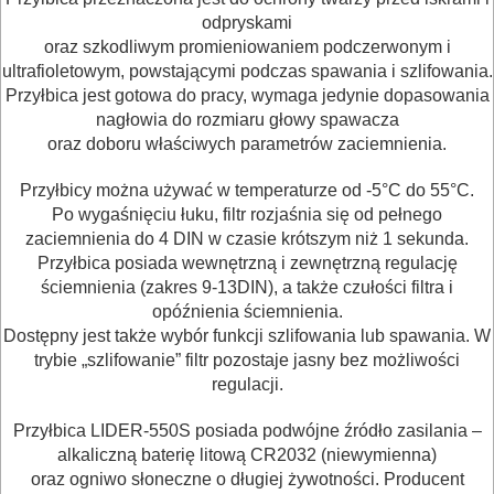
odpryskami
PNEUMATYCZNE
oraz szkodliwym promieniowaniem podczerwonym i
AKCESORIA
ultrafioletowym, powstającymi podczas spawania i szlifowania.
Przyłbica jest gotowa do pracy, wymaga jedynie dopasowania
KOMPRESORY
nagłowia do rozmiaru głowy spawacza
NARZĘDZIA
oraz doboru właściwych parametrów zaciemnienia.
SPAWALNICTWO
Przyłbicy można używać w temperaturze od -5°C do 55°C.
Po wygaśnięciu łuku, filtr rozjaśnia się od pełnego
Spawarki
zaciemnienia do 4 DIN w czasie krótszym niż 1 sekunda.
Przyłbica posiada wewnętrzną i zewnętrzną regulację
ściemnienia (zakres 9-13DIN),
a także czułości filtra i
Osprzęt
opóźnienia ściemnienia
.
Akcesoria
Dostępny jest także wybór funkcji szlifowania lub spawania. W
trybie „szlifowanie” filtr pozostaje jasny
bez możliwości
URZĄDZENIA
regulacji.
ROZRUCHOWE
Przyłbica LIDER-550S posiada podwójne źródło zasilania –
PROSTOWNIKI
alkaliczną baterię litową CR2032 (niewymienna)
I
oraz ogniwo słoneczne o długiej żywotności. Producent