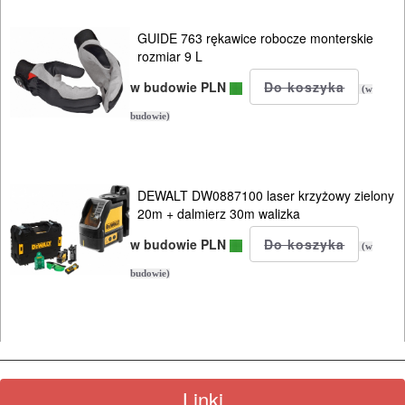
GUIDE 763 rękawice robocze monterskie
rozmiar 9 L
w budowie PLN
(w
budowie)
DEWALT DW0887100 laser krzyżowy zielony
20m + dalmierz 30m walizka
w budowie PLN
(w
budowie)
Linki