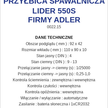
PRZYŁBICA SPAWALNICZA
SIECIOWE
LIDER 550S
ELEKTRONARZĘDZIA
FIRMY ADLER
AKUMULATOROWE
0022.15
OSPRZĘT
DANE TECHNICZNE
I
Obszar podglądu ( mm ) : 92 x 42
AKCESORIA
Rozmiar wkładu ( mm ) : 110 x 90 x 10
Stan jasny ( DIN ) : 4
DO
Stan ciemny ( DIN ) : 9 - 13
ELEKTRONARZĘDZI
Przełączanie jasny -> ciemny (s) : 1/25000
Przełączanie ciemny -> jasny (s) : 0,25-1,0
MAGAZYNOWANIE
Kontrola ściemnienia : zewnętrzna i wewnętrzna
I
Kontrola czułości : wewnętrzna
TRANSPORTOWANIE
Kontrola opóźnienia : wewnętrzna
Włączanie / wyłączanie : automatyczne
POMIAROWE
Zasilanie : bateria słoneczna i 1xCR2032