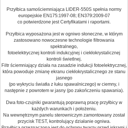
DREWNA
Przyłbica samościemniająca LIDER-550S spełnia normy
europejskie EN175:1997-08; EN379:2009-07
OBRÓBKA
co potwierdzone jest Certyfikatami i raportami.
METALU
Przyłbica wyposażona jest w ogniwo słoneczne, w którym
WARSZTATOWE
zastosowano nowoczesne technologie filtrowania
spektralnego,
I
fotoelektrycznej kontroli indukcyjnej i ciekłokrystalicznej
RĘCZNE
kontroli świetlnej.
NARZĘDZIA
Filtr ściemniający działa na zasadzie indukcji fotoelektrycznej,
która powoduje zmianę ekranu ciekłokrystalicznego ze stanu
I
jasnego
OSPRZĘT
(po wykryciu światła z łuku spawalniczego) w ciemny, i
następnie z powrotem w jasny (po zakończeniu spawania).
HYDRAULICZNE
Dwa foto-czujniki gwarantują poprawną pracę przyłbicy w
NARZĘDZIA
każdych warunkach i położeniu.
INSTALACYJNE,
Na wewnętrznym panelu sterowniczym zamontowany został
przycisk TEST, kontrolujący działanie ogniwa.
PALNIKI
Przyłbica przeznaczona jest do ochrony twarzy przed iskrami i