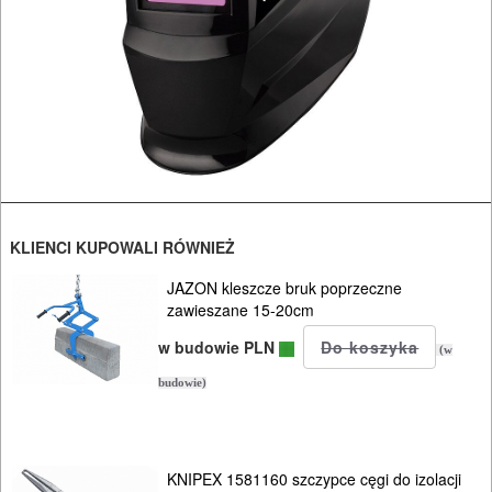
KOSIARKI-
KOSY
MYJKI
CIŚNIENIOWE
KLIENCI KUPOWALI RÓWNIEŻ
JAZON kleszcze bruk poprzeczne
zawieszane 15-20cm
w budowie PLN
(w
budowie)
KNIPEX 1581160 szczypce cęgi do izolacji