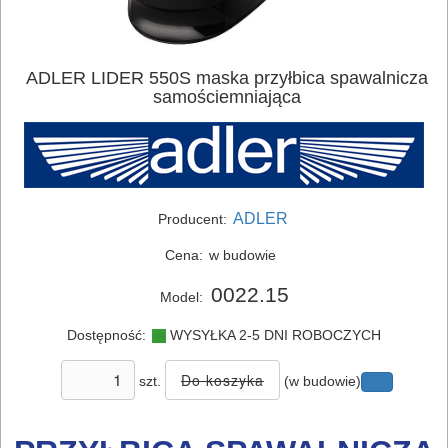
ADLER LIDER 550S maska przyłbica spawalnicza
samościemniająca
ADLER
Producent:
Cena:
w budowie
0022.15
Model:
Dostępność:
WYSYŁKA 2-5 DNI ROBOCZYCH
szt.
(w budowie)
ELEKTRONARZĘDZIA