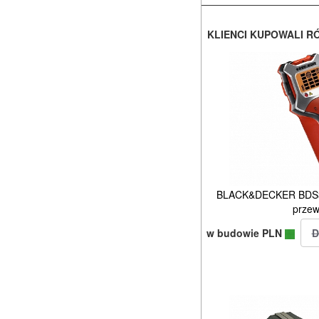
KLIENCI KUPOWALI R
BLACK&DECKER BDS30
prze
w budowie PLN