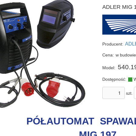
ADLER MIG 1
ADL
Producent:
Cena:
w budowi
540.1
Model:
Dostępność:
W
szt.
PÓŁAUTOMAT SPAWA
MIG 197