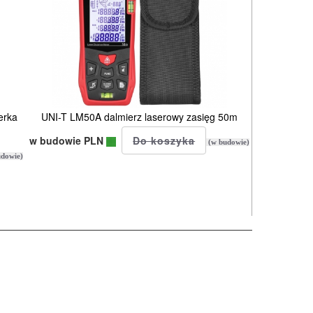
erka
UNI-T LM50A dalmierz laserowy zasięg 50m
w budowie PLN
(w budowie)
dowie)