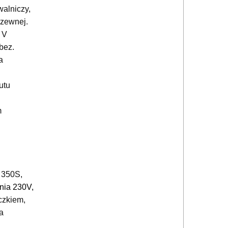
alniczy,
dzewnej.
 V
bez.
a
utu
m
 350S,
nia 230V,
czkiem,
a