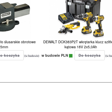
o ślusarskie obrotowe
DEWALT DCK383P2T wkrętarka klucz szlifi
25mm
kątowa 18V 2x5,0Ah
w budowie PLN
(w budowie)
(w bu