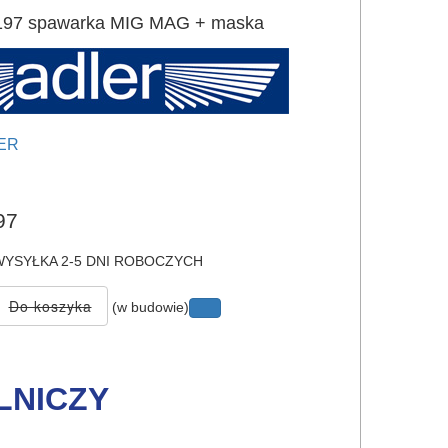
97 spawarka MIG MAG + maska
ER
e
97
YSYŁKA 2-5 DNI ROBOCZYCH
(w budowie)
LNICZY