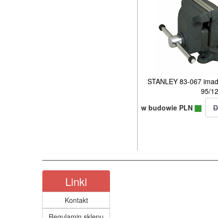
STANLEY 83-067 imadł
95/1
w budowie PLN
Linki
Kontakt
Regulamin sklepu