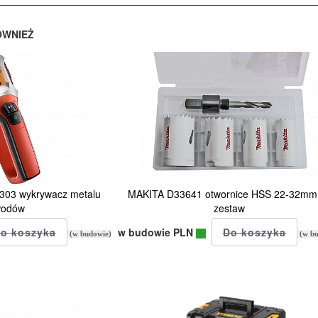
ÓWNIEŻ
3 wykrywacz metalu
MAKITA D33641 otwornice HSS 22-32mm
wodów
zestaw
w budowie PLN
(w budowie)
(w bu