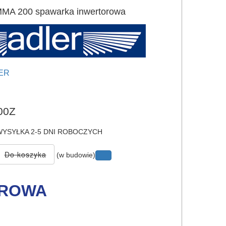
MA 200 spawarka inwertorowa
ER
e
00Z
YSYŁKA 2-5 DNI ROBOCZYCH
(w budowie)
OROWA