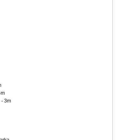
m
4m
 - 3m
arka,