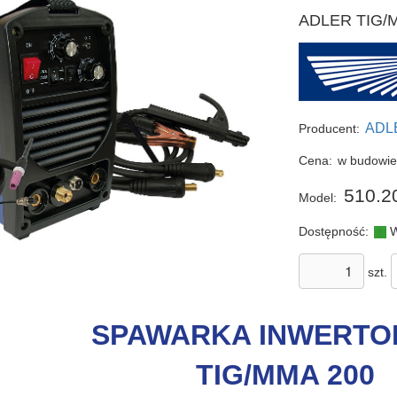
ADLER TIG/M
ADL
Producent:
Cena:
w budowi
510.2
Model:
Dostępność:
W
szt.
SPAWARKA INWERT
TIG/MMA 200