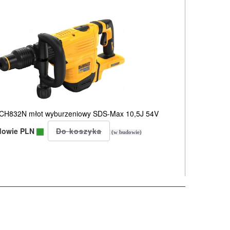
H832N młot wyburzeniowy SDS-Max 10,5J 54V
dowie PLN
(w budowie)