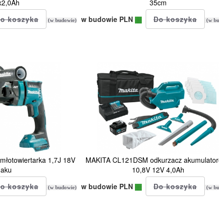
x2,0Ah
35cm
w budowie PLN
(w budowie)
(w bu
otowiertarka 1,7J 18V
MAKITA CL121DSM odkurzacz akumulato
 aku
10,8V 12V 4,0Ah
w budowie PLN
(w budowie)
(w bu