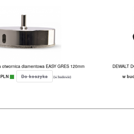
a otwornica diamentowa EASY GRES 120mm
DEWALT DC
 PLN
w bu
(w budowie)