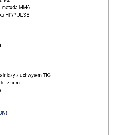
mi metodą MMA
łuku HF/PULSE
m
alniczy z uchwytem TIG
teczkiem,
a
ON)