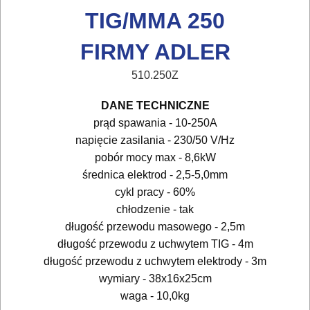
TIG/MMA 250
AKCESORIA
DO
FIRMY ADLER
ELEKTRONARZĘDZI
510.250Z
MAGAZYNOWANIE
DANE TECHNICZNE
I
prąd spawania - 10-250A
TRANSPORTOWANIE
napięcie zasilania - 230/50 V/Hz
pobór mocy max - 8,6kW
POMIAROWE
średnica elektrod - 2,5-5,0mm
NARZĘDZIA
cykl pracy - 60%
BUDOWLANE
chłodzenie - tak
długość przewodu masowego - 2,5m
I
długość przewodu z uchwytem TIG - 4m
ELEKTRY..
długość przewodu z uchwytem elektrody - 3m
wymiary - 38x16x25cm
GLAZURNICZE
waga - 10,0kg