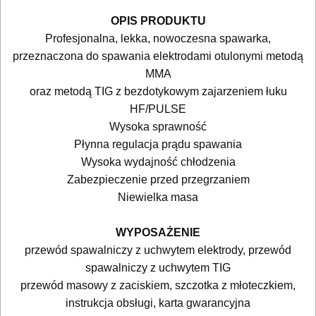
AKCESORIA
MASZYNKI
OPIS PRODUKTU
Profesjonalna, lekka, nowoczesna spawarka,
URZĄDZENIA
przeznaczona do spawania elektrodami otulonymi metodą
BUDOWLANE
MMA
oraz metodą TIG z bezdotykowym zajarzeniem łuku
MASZYNY
HF/PULSE
NARZĘDZIA
Wysoka sprawność
BRUKARSKIE
Płynna regulacja prądu spawania
Wysoka wydajność chłodzenia
OBRÓBKA
Zabezpieczenie przed przegrzaniem
DREWNA
Niewielka masa
OBRÓBKA
WYPOSAŻENIE
METALU
przewód spawalniczy z uchwytem elektrody,
przewód
spawalniczy z uchwytem TIG
WARSZTATOWE
przewód masowy z zaciskiem, szczotka z młoteczkiem,
instrukcja obsługi, karta gwarancyjna
I