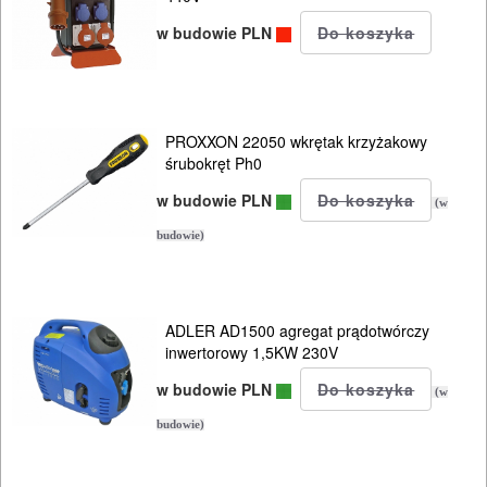
I
w budowie PLN
BHP
SPRZĘT
AGD
PROXXON 22050 wkrętak krzyżakowy
śrubokręt Ph0
OGRODNICZE
w budowie PLN
(w
NARZĘDZIA
budowie)
PILARKI-
KOSIARKI-
KOSY
ADLER AD1500 agregat prądotwórczy
inwertorowy 1,5KW 230V
MYJKI
w budowie PLN
CIŚNIENIOWE
(w
budowie)