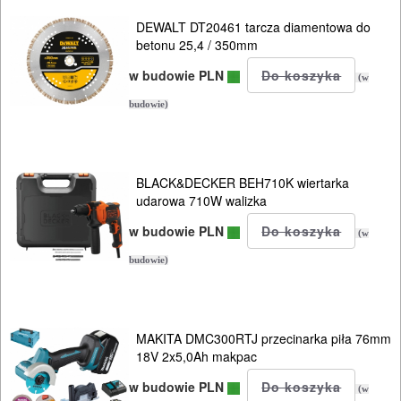
DEWALT DT20461 tarcza diamentowa do
betonu 25,4 / 350mm
w budowie PLN
(w
budowie)
BLACK&DECKER BEH710K wiertarka
udarowa 710W walizka
w budowie PLN
(w
budowie)
MAKITA DMC300RTJ przecinarka piła 76mm
18V 2x5,0Ah makpac
w budowie PLN
(w