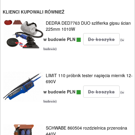
Spawarki
KLIENCI KUPOWALI RÓWNIEŻ
DEDRA DED7763 DUO szlifierka gipsu ścian
Osprzęt
225mm 1010W
Akcesoria
w budowie PLN
(w
URZĄDZENIA
budowie)
ROZRUCHOWE
PROSTOWNIKI
LIMIT 110 próbnik tester napięcia miernik 12-
I
690V
OSPRZĘT
w budowie PLN
(w
AGREGATY
budowie)
PRĄDOWE
ODZIEŻ
SCHWABE 860504 rozdzielnica przenośna
ROBOCZA
440V