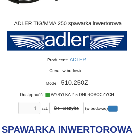
ADLER TIG/MMA 250 spawarka inwertorowa
ADLER
Producent:
Cena:
w budowie
ELEKTRONARZĘDZIA
510.250Z
Model:
SIECIOWE
Dostępność:
WYSYŁKA 2-5 DNI ROBOCZYCH
ELEKTRONARZĘDZIA
AKUMULATOROWE
szt.
(w budowie)
OSPRZĘT
SPAWARKA INWERTOROWA
I