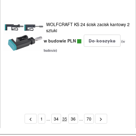
WOLFCRAFT KS 24 ścisk zacisk kantowy 2
sztuki
w budowie PLN
(w
budowie)
1
...
34
35
36
...
70