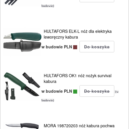
ELEKTRONARZĘDZIA
budowie)
SIECIOWE
ELEKTRONARZĘDZIA
HULTAFORS ELK-L nóż dla elektryka
AKUMULATOROWE
leworęczny kabura
OSPRZĘT
w budowie PLN
I
AKCESORIA
DO
HULTAFORS OK1 nóż nożyk survival
ELEKTRONARZĘDZI
kabura
w budowie PLN
(w
MAGAZYNOWANIE
budowie)
I
TRANSPORTOWANIE
POMIAROWE
MORA 198720203 nóż kabura pochwa