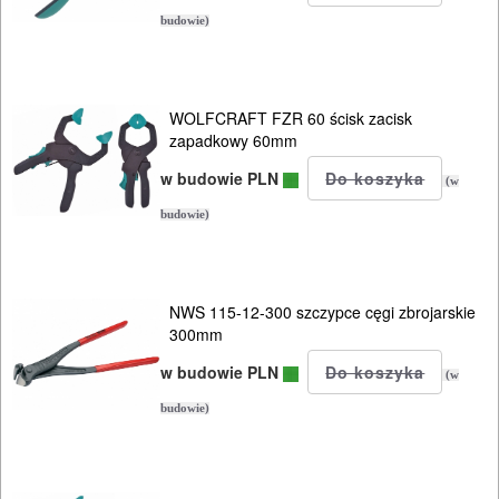
budowie)
WOLFCRAFT FZR 60 ścisk zacisk
zapadkowy 60mm
w budowie PLN
(w
budowie)
NWS 115-12-300 szczypce cęgi zbrojarskie
300mm
w budowie PLN
(w
budowie)