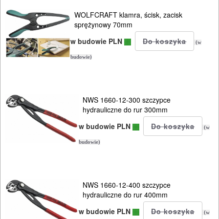
URZĄDZENIA
WOLFCRAFT klamra, ścisk, zacisk
ROZRUCHOWE
sprężynowy 70mm
PROSTOWNIKI
w budowie PLN
(w
I
budowie)
OSPRZĘT
AGREGATY
NWS 1660-12-300 szczypce
PRĄDOWE
hydrauliczne do rur 300mm
w budowie PLN
(w
ODZIEŻ
budowie)
ROBOCZA
I
BHP
NWS 1660-12-400 szczypce
hydrauliczne do rur 400mm
SPRZĘT
w budowie PLN
AGD
(w