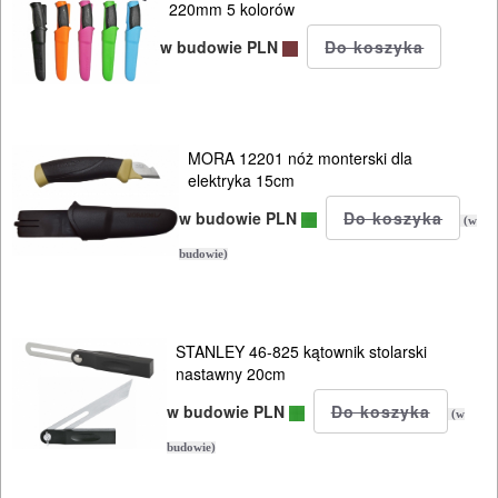
220mm 5 kolorów
NARZĘDZIA
w budowie PLN
BUDOWLANE
I
ELEKTRY..
MORA 12201 nóż monterski dla
GLAZURNICZE
elektryka 15cm
AKCESORIA
w budowie PLN
(w
MASZYNKI
budowie)
URZĄDZENIA
BUDOWLANE
STANLEY 46-825 kątownik stolarski
MASZYNY
nastawny 20cm
NARZĘDZIA
w budowie PLN
(w
BRUKARSKIE
budowie)
OBRÓBKA