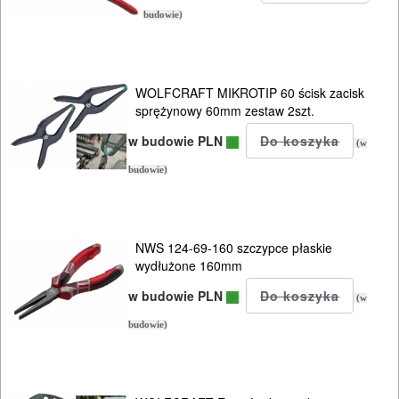
budowie)
OGRODNICZE
NARZĘDZIA
PILARKI-
WOLFCRAFT MIKROTIP 60 ścisk zacisk
sprężynowy 60mm zestaw 2szt.
KOSIARKI-
w budowie PLN
KOSY
(w
MYJKI
budowie)
CIŚNIENIOWE
NWS 124-69-160 szczypce płaskie
wydłużone 160mm
w budowie PLN
(w
budowie)