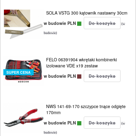
DREWNA
SOLA VSTG 300 kątownik nastawny 30cm
OBRÓBKA
w budowie PLN
(w
METALU
budowie)
WARSZTATOWE
I
FELO 06391904 wkrętaki kombinerki
RĘCZNE
izolowane VDE x19 zestaw
SUPER CENA
NARZĘDZIA
w budowie PLN
I
OSPRZĘT
Zestawy
NWS 141-69-170 szczypce tnące odgięte
170mm
narzędziowe
w budowie PLN
(w
Narzedzia
budowie)