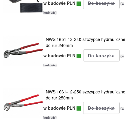
w budowie PLN
Samochodowe
(w
budowie)
DLA
ELEKTRYKÓW
NWS 1651-12-240 szczypce hydrauliczne
HYDRAULICZNE
do rur 240mm
NARZĘDZIA
w budowie PLN
(w
INSTALACYJNE,
budowie)
PALNIKI
PNEUMATYCZNE
NWS 1661-12-250 szczypce hydrauliczne
AKCESORIA
do rur 250mm
KOMPRESORY
w budowie PLN
(w
NARZĘDZIA
budowie)
SPAWALNICTWO