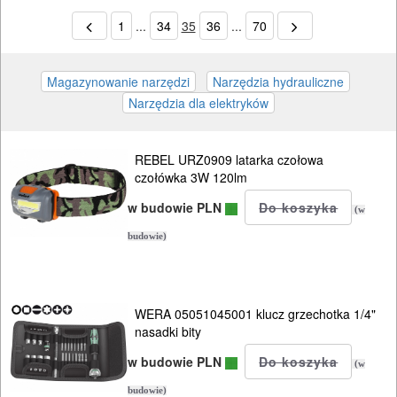
1
...
34
35
36
...
70
REBEL URZ0909 latarka czołowa
czołówka 3W 120lm
w budowie PLN
(w
budowie)
WERA 05051045001 klucz grzechotka 1/4"
nasadki bity
w budowie PLN
(w
budowie)