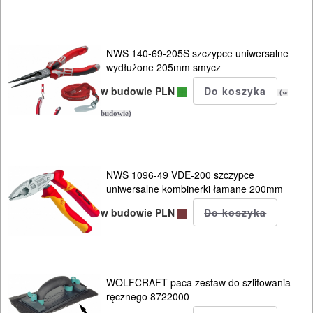
ręczne
Narzędzia
NWS 140-69-205S szczypce uniwersalne
pomiarowe
wydłużone 205mm smycz
w budowie PLN
Warsztat
(w
pracy
budowie)
Zszywacze
Nitownice
NWS 1096-49 VDE-200 szczypce
uniwersalne kombinerki łamane 200mm
Oświetlenie
w budowie PLN
Przedłużacze
Szafki
WOLFCRAFT paca zestaw do szlifowania
narzędziowe
ręcznego 8722000