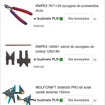
KNIPEX 7871125 szczypce do przewodów
drutu
w budowie PLN
(w
budowie)
KNIPEX 126921 ostrze do szczypiec do
izolacji 1262180
w budowie PLN
(w
budowie)
WOLFCRAFT 3456000 PRO 65 ścisk
zacisk stolarski 150mm
w budowie PLN
(w