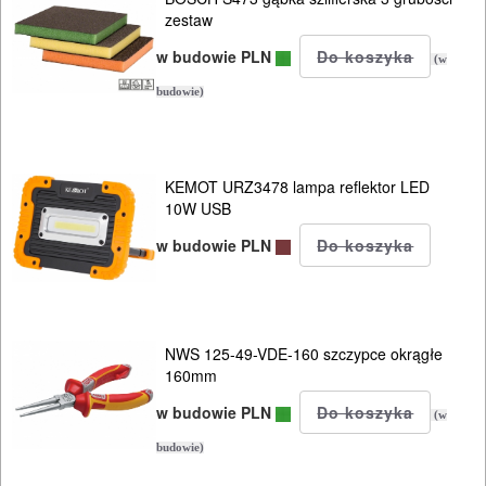
zestaw
w budowie PLN
(w
budowie)
KEMOT URZ3478 lampa reflektor LED
10W USB
w budowie PLN
NWS 125-49-VDE-160 szczypce okrągłe
160mm
w budowie PLN
(w
budowie)