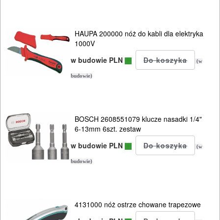
ELEKTRONARZĘDZIA
SIECIOWE
HAUPA 200000 nóż do kabli dla elektryka
ELEKTRONARZĘDZIA
1000V
AKUMULATOROWE
w budowie PLN
(w
OSPRZĘT
budowie)
I
AKCESORIA
BOSCH 2608551079 klucze nasadki 1/4"
DO
6-13mm 6szt. zestaw
ELEKTRONARZĘDZI
w budowie PLN
(w
MAGAZYNOWANIE
budowie)
I
TRANSPORTOWANIE
4131000 nóż ostrze chowane trapezowe
POMIAROWE