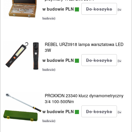
Samochodowe
w budowie PLN
(w
DLA
budowie)
ELEKTRYKÓW
HYDRAULICZNE
REBEL URZ0918 lampa warsztatowa LED
3W
NARZĘDZIA
INSTALACYJNE,
w budowie PLN
(w
PALNIKI
budowie)
PNEUMATYCZNE
AKCESORIA
PROXXON 23340 klucz dynamometryczny
KOMPRESORY
3/4 100-500Nm
NARZĘDZIA
w budowie PLN
(w
budowie)
SPAWALNICTWO