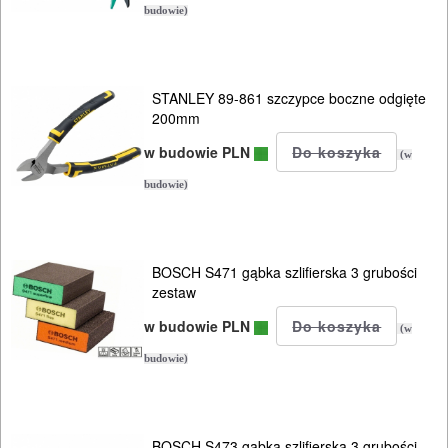
budowie)
STANLEY 89-861 szczypce boczne odgięte
200mm
w budowie PLN
(w
budowie)
BOSCH S471 gąbka szlifierska 3 grubości
zestaw
w budowie PLN
(w
budowie)
BOSCH S473 gąbka szlifierska 3 grubości