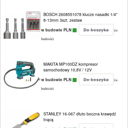
URZĄDZENIA
ROZRUCHOWE
BOSCH 2608551078 klucze nasadki 1/4"
8-13mm 3szt. zestaw
PROSTOWNIKI
w budowie PLN
(w
I
budowie)
OSPRZĘT
AGREGATY
PRĄDOWE
MAKITA MP100DZ kompresor
samochodowy 10,8V / 12V
ODZIEŻ
w budowie PLN
(w
ROBOCZA
budowie)
I
BHP
STANLEY 16-067 dłuto boczna krawędź
SPRZĘT
tnącą
AGD