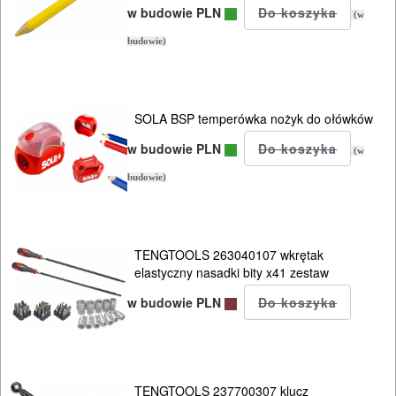
w budowie PLN
(w
budowie)
SOLA BSP temperówka nożyk do ołówków
w budowie PLN
(w
budowie)
TENGTOOLS 263040107 wkrętak
elastyczny nasadki bity x41 zestaw
w budowie PLN
TENGTOOLS 237700307 klucz