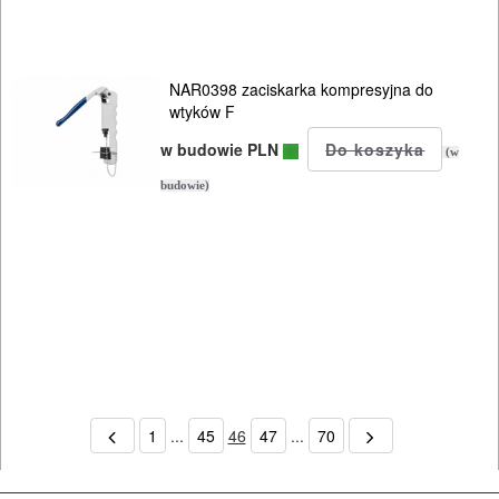
NAR0398 zaciskarka kompresyjna do
wtyków F
w budowie PLN
(w
budowie)
1
...
45
46
47
...
70