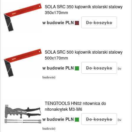
DREWNA
SOLA SRC 350 kątownik stolarski stalowy
350x170mm
OBRÓBKA
w budowie PLN
METALU
WARSZTATOWE
SOLA SRC 500 kątownik stolarski stalowy
I
500x170mm
RĘCZNE
w budowie PLN
(w
NARZĘDZIA
budowie)
I
OSPRZĘT
Zestawy
TENGTOOLS HN02 nitownica do
nitonakrętek M3-M6
narzędziowe
w budowie PLN
(w
Narzedzia
budowie)