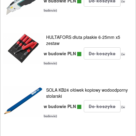
w budowie PLN
(w
NARZĘDZIA
budowie)
BUDOWLANE
I
ELEKTRY..
HULTAFORS dłuta płaskie 6-25mm x5
zestaw
GLAZURNICZE
w budowie PLN
(w
AKCESORIA
budowie)
MASZYNKI
URZĄDZENIA
SOLA KB24 ołówek kopiowy wodoodporny
BUDOWLANE
stolarski
MASZYNY
w budowie PLN
(w
NARZĘDZIA
budowie)
BRUKARSKIE
OBRÓBKA