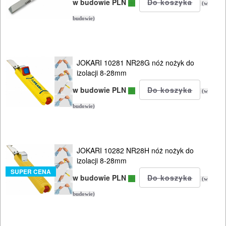
w budowie PLN
(w
OGRODNICZE
budowie)
NARZĘDZIA
PILARKI-
JOKARI 10281 NR28G nóż nożyk do
KOSIARKI-
izolacji 8-28mm
KOSY
w budowie PLN
(w
MYJKI
budowie)
CIŚNIENIOWE
JOKARI 10282 NR28H nóż nożyk do
izolacji 8-28mm
SUPER CENA
w budowie PLN
(w
budowie)