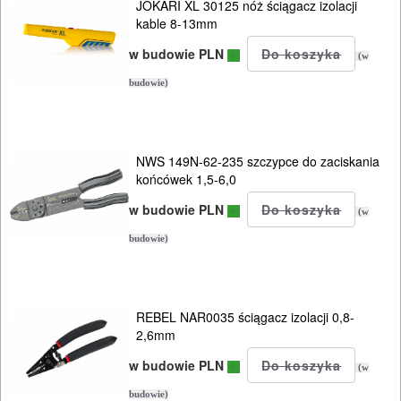
JOKARI XL 30125 nóż ściągacz izolacji
kable 8-13mm
w budowie PLN
(w
budowie)
NWS 149N-62-235 szczypce do zaciskania
końcówek 1,5-6,0
w budowie PLN
(w
budowie)
REBEL NAR0035 ściągacz izolacji 0,8-
2,6mm
w budowie PLN
(w
budowie)