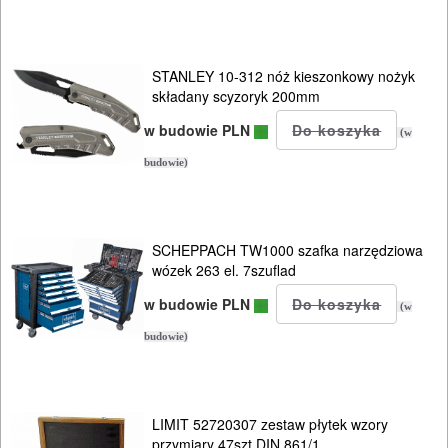
ręczne
Narzędzia
STANLEY 10-312 nóż kieszonkowy nożyk
pomiarowe
składany scyzoryk 200mm
w budowie PLN
Warsztat
(w
pracy
budowie)
Zszywacze
Nitownice
SCHEPPACH TW1000 szafka narzędziowa
wózek 263 el. 7szuflad
Oświetlenie
w budowie PLN
(w
Przedłużacze
budowie)
Szafki
narzędziowe
LIMIT 52720307 zestaw płytek wzory
przymiary 47szt DIN 861/1