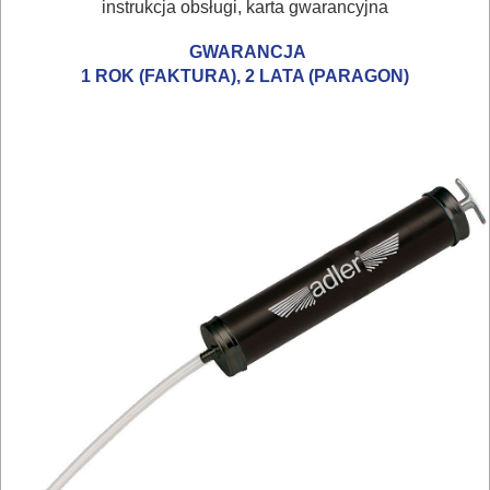
instrukcja obsługi, karta gwarancyjna
ELEKTRY..
GWARANCJA
GLAZURNICZE
1 ROK (FAKTURA), 2 LATA (PARAGON)
AKCESORIA
MASZYNKI
URZĄDZENIA
BUDOWLANE
MASZYNY
NARZĘDZIA
BRUKARSKIE
OBRÓBKA
DREWNA
OBRÓBKA