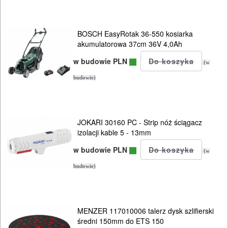
I
OSPRZĘT
BOSCH EasyRotak 36-550 kosiarka
akumulatorowa 37cm 36V 4,0Ah
AGREGATY
w budowie PLN
PRĄDOWE
(w
budowie)
ODZIEŻ
ROBOCZA
I
JOKARI 30160 PC - Strip nóż ściągacz
izolacji kable 5 - 13mm
BHP
w budowie PLN
(w
SPRZĘT
budowie)
AGD
OGRODNICZE
MENZER 117010006 talerz dysk szlifierski
NARZĘDZIA
średni 150mm do ETS 150