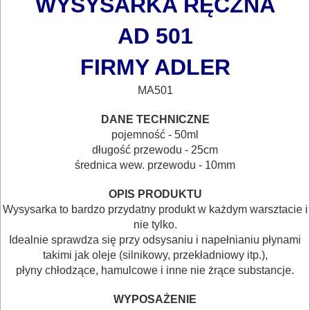
WYSYSARKA RĘCZNA
AKUMULATOROWE
AD 501
OSPRZĘT
I
FIRMY ADLER
AKCESORIA
MA501
DO
DANE TECHNICZNE
ELEKTRONARZĘDZI
pojemność - 50ml
długość przewodu - 25cm
MAGAZYNOWANIE
średnica wew. przewodu - 10mm
I
OPIS PRODUKTU
TRANSPORTOWANIE
Wysysarka to bardzo przydatny produkt w każdym warsztacie i
nie tylko.
POMIAROWE
Idealnie sprawdza się przy odsysaniu i napełnianiu płynami
NARZĘDZIA
takimi jak oleje (silnikowy, przekładniowy itp.),
płyny chłodzące, hamulcowe i inne nie żrące substancje.
BUDOWLANE
I
WYPOSAŻENIE