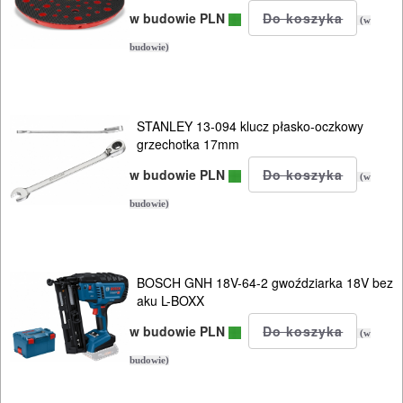
PILARKI-
w budowie PLN
(w
KOSIARKI-
budowie)
KOSY
MYJKI
CIŚNIENIOWE
STANLEY 13-094 klucz płasko-oczkowy
grzechotka 17mm
w budowie PLN
(w
budowie)
BOSCH GNH 18V-64-2 gwoździarka 18V bez
aku L-BOXX
w budowie PLN
(w
budowie)