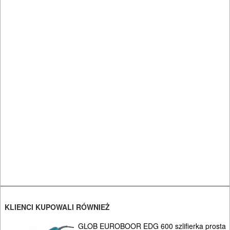
Warsztat
pracy
Zszywacze
Nitownice
Oświetlenie
Przedłużacze
Szafki
narzędziowe
Samochodowe
KLIENCI KUPOWALI RÓWNIEŻ
DLA
GLOB EUROBOOR EDG 600 szlifierka prosta
ELEKTRYKÓW