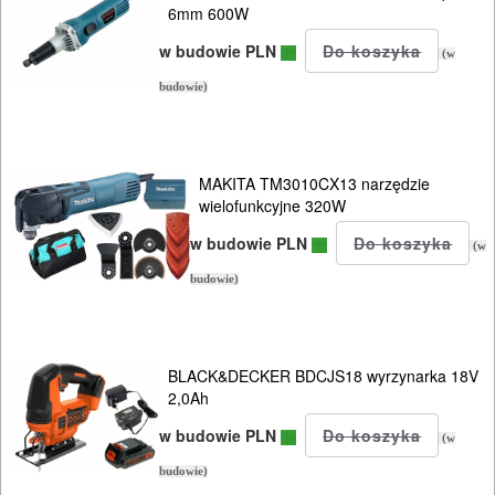
6mm 600W
HYDRAULICZNE
w budowie PLN
(w
NARZĘDZIA
budowie)
INSTALACYJNE,
PALNIKI
MAKITA TM3010CX13 narzędzie
PNEUMATYCZNE
wielofunkcyjne 320W
AKCESORIA
w budowie PLN
(w
KOMPRESORY
budowie)
NARZĘDZIA
SPAWALNICTWO
BLACK&DECKER BDCJS18 wyrzynarka 18V
2,0Ah
URZĄDZENIA
w budowie PLN
ROZRUCHOWE
(w
PROSTOWNIKI
budowie)