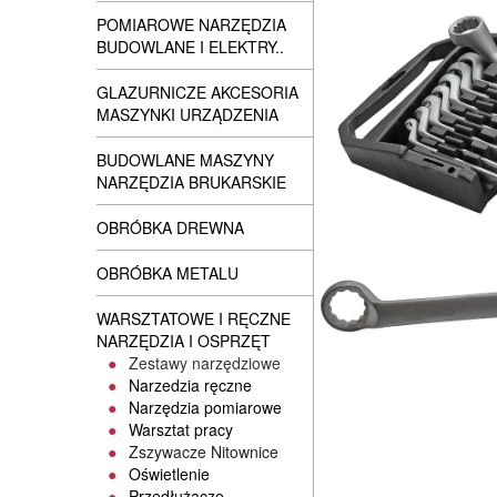
POMIAROWE NARZĘDZIA
BUDOWLANE I ELEKTRY..
GLAZURNICZE AKCESORIA
MASZYNKI URZĄDZENIA
BUDOWLANE MASZYNY
NARZĘDZIA BRUKARSKIE
OBRÓBKA DREWNA
OBRÓBKA METALU
WARSZTATOWE I RĘCZNE
NARZĘDZIA I OSPRZĘT
Zestawy narzędziowe
Narzedzia ręczne
Narzędzia pomiarowe
Warsztat pracy
Zszywacze Nitownice
Oświetlenie
Przedłużacze