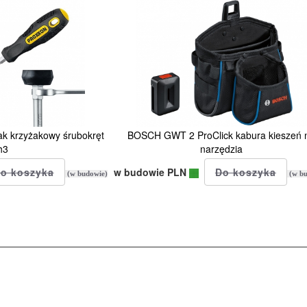
 krzyżakowy śrubokręt
BOSCH GWT 2 ProClick kabura kieszeń 
h3
narzędzia
w budowie PLN
(w budowie)
(w bu