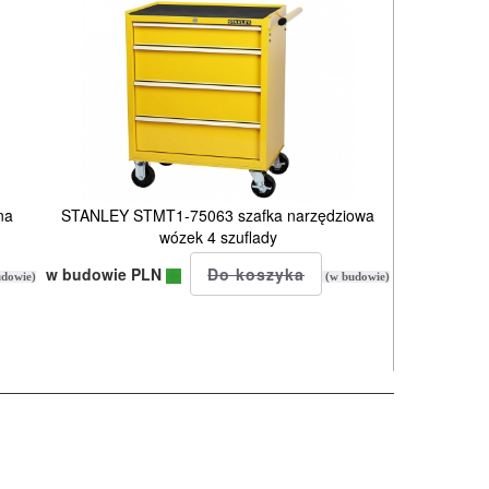
na
STANLEY STMT1-75063 szafka narzędziowa
wózek 4 szuflady
w budowie PLN
dowie)
(w budowie)