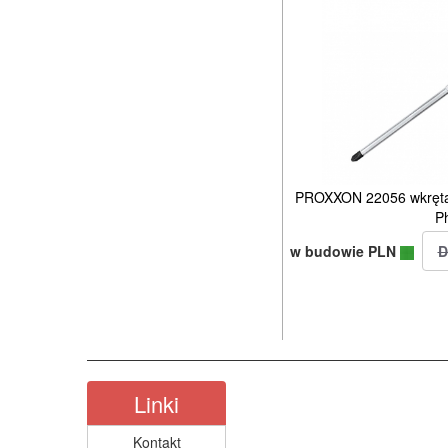
PROXXON 22056 wkrętak
P
w budowie PLN
Linki
Kontakt