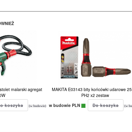
ÓWNIEŻ
olet malarski agregat
MAKITA E03143 bity końcówki udarowe 
0W
PH2 x2 zestaw
w budowie PLN
(w budowie)
(w bu