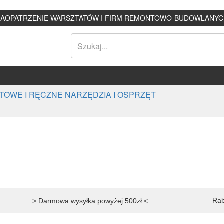
ZAOPATRZENIE WARSZTATÓW I FIRM REMONTOWO-BUDOWLANYC
TOWE I RĘCZNE NARZĘDZIA I OSPRZĘT
Rab
> Darmowa wysyłka powyżej 500zł <